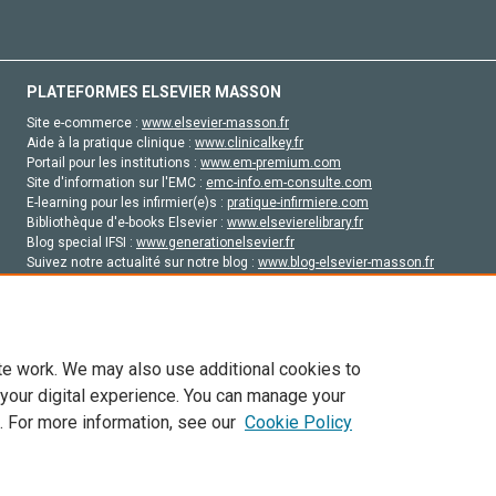
PLATEFORMES ELSEVIER MASSON
Site e-commerce :
www.elsevier-masson.fr
Aide à la pratique clinique :
www.clinicalkey.fr
Portail pour les institutions :
www.em-premium.com
Site d'information sur l'EMC :
emc-info.em-consulte.com
E-learning pour les infirmier(e)s :
pratique-infirmiere.com
Bibliothèque d'e-books Elsevier :
www.elsevierelibrary.fr
Blog special IFSI :
www.generationelsevier.fr
Suivez notre actualité sur notre blog :
www.blog-elsevier-masson.fr
Site d'emploi en santé :
emploisante.com
te work. We may also use additional cookies to
 your digital experience. You can manage your
. For more information, see our
Cookie Policy
vier, ses concédants de licence et ses contributeurs. Tout les droits sont réservés, y 
ogies similaires. Pour tout contenu en libre accès, les conditions de licence Creati