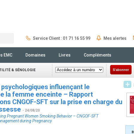
Service Client : 01 71 16 55 99
Mes alertes
Rechercher
és EMC
Domaines
Livres
Compléments
ILITÉ & SÉNOLOGIE
S'abonner
psychologiques influençant le
e la femme enceinte – Rapport
ons CNGOF-SFT sur la prise en charge du
ossesse
- 24/08/20
uencing Pregnant Women Smoking Behavior – CNGOF-SFT
Management during Pregnancy
B