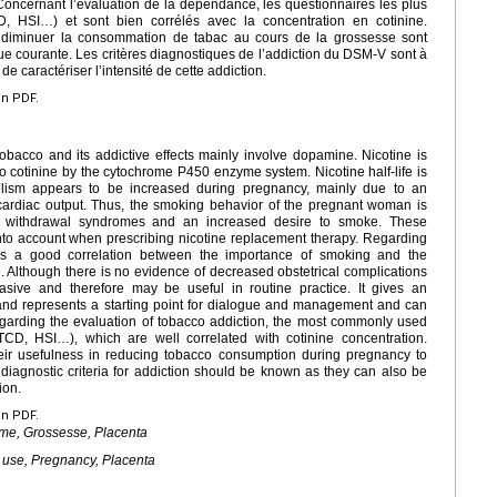
 Concernant l’évaluation de la dépendance, les questionnaires les plus
D, HSI…) et sont bien corrélés avec la concentration en cotinine.
r diminuer la consommation de tabac au cours de la grossesse sont
ue courante. Les critères diagnostiques de l’addiction du DSM-V sont à
e caractériser l’intensité de cette addiction.
en PDF.
tobacco and its addictive effects mainly involve dopamine. Nicotine is
to cotinine by the cytochrome P450 enzyme system. Nicotine half-life is
olism appears to be increased during pregnancy, mainly due to an
cardiac output. Thus, the smoking behavior of the pregnant woman is
n withdrawal syndromes and an increased desire to smoke. These
to account when prescribing nicotine replacement therapy. Regarding
e is a good correlation between the importance of smoking and the
Although there is no evidence of decreased obstetrical complications
vasive and therefore may be useful in routine practice. It gives an
 and represents a starting point for dialogue and management and can
 Regarding the evaluation of tobacco addiction, the most commonly used
TCD, HSI…), which are well correlated with cotinine concentration.
their usefulness in reducing tobacco consumption during pregnancy to
iagnostic criteria for addiction should be known as they can also be
ion.
en PDF.
sme, Grossesse, Placenta
 use, Pregnancy, Placenta