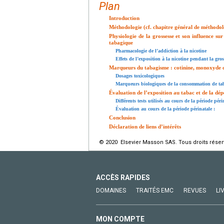
Plan
Introduction
Méthodologie (cf. chapitre général de méthodol
Physiologie de la grossesse et son influence s
tabagique
Pharmacologie de l’addiction à la nicotine
Effets de l’exposition à la nicotine pendant la gros
Marqueurs du tabagisme : cotinine, monoxyde 
Dosages toxicologiques
Marqueurs biologiques de la consommation de ta
Évaluation de l’exposition au tabac et de la d
Différents tests utilisés au cours de la période péri
Évaluation au cours de la période périnatale :
Conclusion
Déclaration de liens d’intérêts
© 2020 Elsevier Masson SAS. Tous droits réser
ACCÈS RAPIDES
DOMAINES
TRAITÉS EMC
REVUES
LI
MON COMPTE