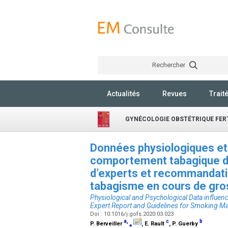
Rechercher
Actualités
Revues
Trait
GYNÉCOLOGIE OBSTÉTRIQUE FERT
Données physiologiques et 
comportement tabagique d
d’experts et recommandati
tabagisme en cours de gr
Physiological and Psychological Data infl
Expert Report and Guidelines for Smoking 
Doi : 10.1016/j.gofs.2020.03.023
a
,
c
b
P. Berveiller
⁎
, E. Rault
, P. Guerby