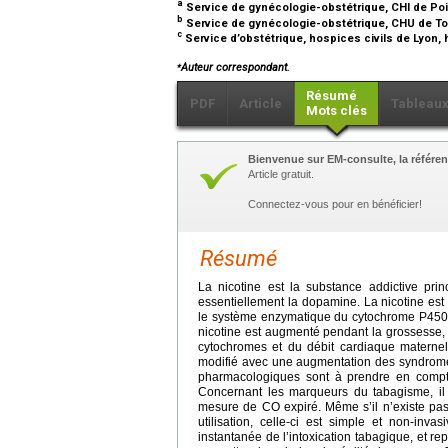
a
Service de gynécologie-obstétrique, CHI de Poi
b
Service de gynécologie-obstétrique, CHU de To
c
Service d’obstétrique, hospices civils de Lyon
⁎
Auteur correspondant.
Résumé
PDF
Article
Tableau
Mots clés
Bienvenue sur EM-consulte, la référen
Article gratuit.
Connectez-vous pour en bénéficier!
Résumé
La nicotine est la substance addictive princ
essentiellement la dopamine. La nicotine est
le système enzymatique du cytochrome P450. 
nicotine est augmenté pendant la grossesse, c
cytochromes et du débit cardiaque maternel
modifié avec une augmentation des syndrome
pharmacologiques sont à prendre en compte l
Concernant les marqueurs du tabagisme, il 
mesure de CO expiré. Même s’il n’existe pas
utilisation, celle-ci est simple et non-inv
instantanée de l’intoxication tabagique, et re