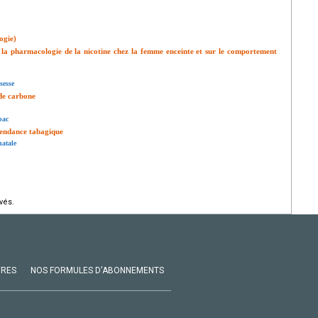
ogie)
ur la pharmacologie de la nicotine chez la femme enceinte et sur le comportement
sesse
de carbone
bac
épendance tabagique
natale
vés.
VRES
NOS FORMULES D'ABONNEMENTS