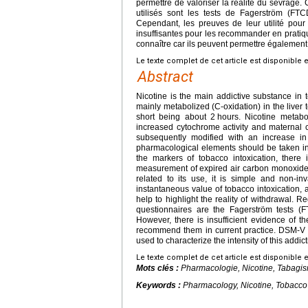
permettre de valoriser la réalité du sevrage.
utilisés sont les tests de Fagerström (FTC
Cependant, les preuves de leur utilité pou
insuffisantes pour les recommander en pratiq
connaître car ils peuvent permettre également d
Le texte complet de cet article est disponible 
Abstract
Nicotine is the main addictive substance in 
mainly metabolized (C-oxidation) in the liver 
short being about 2
hours. Nicotine metab
increased cytochrome activity and maternal 
subsequently modified with an increase i
pharmacological elements should be taken in
the markers of tobacco intoxication, ther
measurement of expired air carbon monoxide. 
related to its use, it is simple and non-in
instantaneous value of tobacco intoxication,
help to highlight the reality of withdrawal.
questionnaires are the Fagerström tests (F
However, there is insufficient evidence of 
recommend them in current practice. DSM-V d
used to characterize the intensity of this addict
Le texte complet de cet article est disponible 
Mots clés :
Pharmacologie, Nicotine, Tabagi
Keywords :
Pharmacology, Nicotine, Tobacco