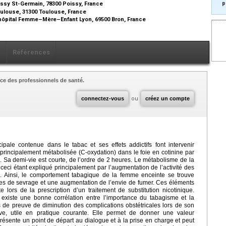
p
ssy St-Germain, 78300 Poissy, France
ulouse, 31300 Toulouse, France
, hôpital Femme–Mère–Enfant Lyon, 69500 Bron, France
x
Références
ce des professionnels de santé.
connectez-vous
ou
créez un compte
ipale contenue dans le tabac et ses effets addictifs font intervenir
 principalement métabolisée (C-oxydation) dans le foie en cotinine par
Sa demi-vie est courte, de l’ordre de 2
heures. Le métabolisme de la
eci étant expliqué principalement par l’augmentation de l’activité des
. Ainsi, le comportement tabagique de la femme enceinte se trouve
s de sevrage et une augmentation de l’envie de fumer. Ces éléments
ors de la prescription d’un traitement de substitution nicotinique.
existe une bonne corrélation entre l’importance du tabagisme et la
 de preuve de diminution des complications obstétricales lors de son
asive, utile en pratique courante. Elle permet de donner une valeur
présente un point de départ au dialogue et à la prise en charge et peut