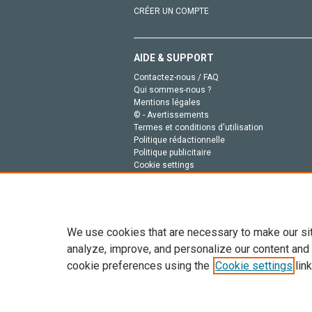
CRÉER UN COMPTE
AIDE & SUPPORT
Contactez-nous / FAQ
Qui sommes-nous ?
Mentions légales
© - Avertissements
Termes et conditions d'utilisation
Politique rédactionnelle
Politique publicitaire
Cookie settings
Politique de la vie privée
We use cookies that are necessary to make our si
analyze, improve, and personalize our content and
cookie preferences using the
Cookie settings
link
Tout le contenu de ce site: Copyright © 2026 Else
de données, a la formation en IA et aux technol