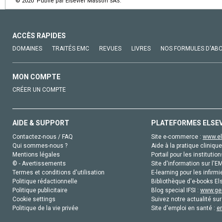
© 2020 Publié par Elsevier Masson SAS.
ACCÈS RAPIDES
DOMAINES
TRAITÉS EMC
REVUES
LIVRES
NOS FORMULES D'AB
MON COMPTE
CRÉER UN COMPTE
AIDE & SUPPORT
PLATEFORMES ELSE
Contactez-nous / FAQ
Site e-commerce :
www.el
Qui sommes-nous ?
Aide à la pratique clinique
Mentions légales
Portail pour les institution
© - Avertissements
Site d'information sur l'E
Termes et conditions d'utilisation
E-learning pour les infirmi
Politique rédactionnelle
Bibliothèque d'e-books Els
Politique publicitaire
Blog special IFSI :
www.gen
Cookie settings
Suivez notre actualité sur
Politique de la vie privée
Site d'emploi en santé :
e