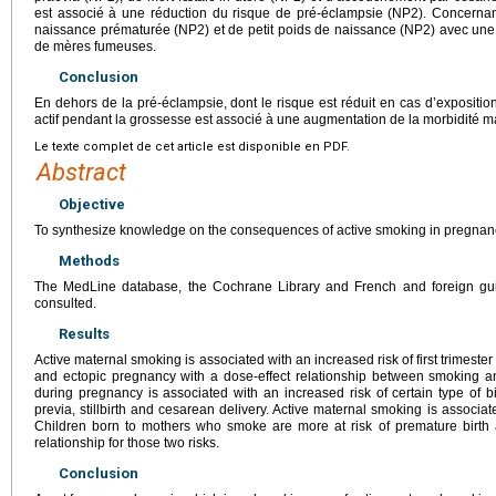
est associé à une réduction du risque de pré-éclampsie (NP2). Concernant
naissance prématurée (NP2) et de petit poids de naissance (NP2) avec une r
de mères fumeuses.
Conclusion
En dehors de la pré-éclampsie, dont le risque est réduit en cas d’expositi
actif pendant la grossesse est associé à une augmentation de la morbidité m
Le texte complet de cet article est disponible en PDF.
Abstract
Objective
To synthesize knowledge on the consequences of active smoking in pregnan
Methods
The MedLine database, the Cochrane Library and French and foreign gu
consulted.
Results
Active maternal smoking is associated with an increased risk of first trimeste
and ectopic pregnancy with a dose-effect relationship between smoking an
during pregnancy is associated with an increased risk of certain type of bi
previa, stillbirth and cesarean delivery. Active maternal smoking is associa
Children born to mothers who smoke are more at risk of premature birth a
relationship for those two risks.
Conclusion