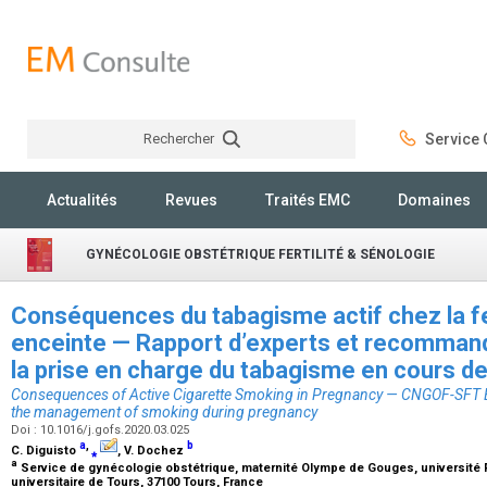
Rechercher
Service C
Rechercher
Actualités
Revues
Traités EMC
Domaines
GYNÉCOLOGIE OBSTÉTRIQUE FERTILITÉ & SÉNOLOGIE
Conséquences du tabagisme actif chez la
enceinte — Rapport d’experts et recomma
la prise en charge du tabagisme en cours 
Consequences of Active Cigarette Smoking in Pregnancy — CNGOF-SFT E
the management of smoking during pregnancy
Doi : 10.1016/j.gofs.2020.03.025
a
,
b
C. Diguisto
⁎
, V. Dochez
a
Service de gynécologie obstétrique, maternité Olympe de Gouges, université F
universitaire de Tours, 37100 Tours, France