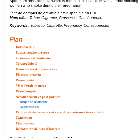
Apart from preeclampsia which is reduced in case of active maternal smoking
women who smoke during their pregnancy.
Le texte complet de cet article est disponible en PDF.
Mots clés :
Tabac, Cigarette, Grossesse, Conséquence
Keywords :
Tobacco, Cigarette, Pregnancy, Consequences
Plan
Introduction
Fausse couche précoce
Grossesse extra-utérine
Tératogénicité
Hématome rétroplacentaire
Placenta praevia
Prématurité
Mort fœtale in utero
Pré-éclampsie
Accouchement et post-partum
Risque de césarienne
Autres risques
Petit poids de naissance et retard de croissance intra-utérin
Conclusion
Financement
Déclaration de liens d’intérêts