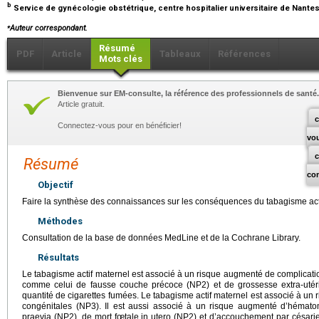
b
Service de gynécologie obstétrique, centre hospitalier universitaire de Nante
⁎
Auteur correspondant.
Résumé
PDF
Article
Tableaux
Références
Mots clés
Bienvenue sur EM-consulte, la référence des professionnels de santé.
Article gratuit.
c
Connectez-vous pour en bénéficier!
vo
Résumé
co
Objectif
Faire la synthèse des connaissances sur les conséquences du tabagisme act
Méthodes
Consultation de la base de données MedLine et de la Cochrane Library.
Résultats
Le tabagisme actif maternel est associé à un risque augmenté de complicati
comme celui de fausse couche précoce (NP2) et de grossesse extra-utéri
quantité de cigarettes fumées. Le tabagisme actif maternel est associé à u
congénitales (NP3). Il est aussi associé à un risque augmenté d’hémato
praevia (NP2), de mort fœtale in utero (NP2) et d’accouchement par césari