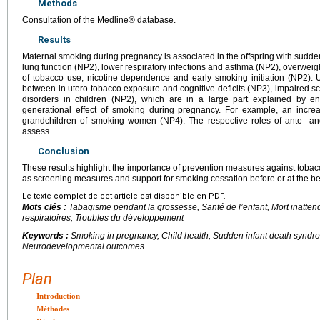
Methods
Consultation of the Medline® database.
Results
Maternal smoking during pregnancy is associated in the offspring with sudd
lung function (NP2), lower respiratory infections and asthma (NP2), overweig
of tobacco use, nicotine dependence and early smoking initiation (NP2).
between in utero tobacco exposure and cognitive deficits (NP3), impaired 
disorders in children (NP2), which are in a large part explained by en
generational effect of smoking during pregnancy. For example, an incre
grandchildren of smoking women (NP4). The respective roles of ante- and 
assess.
Conclusion
These results highlight the importance of prevention measures against tobacc
as screening measures and support for smoking cessation before or at the be
Le texte complet de cet article est disponible en PDF.
Mots clés :
Tabagisme pendant la grossesse, Santé de l’enfant, Mort inatte
respiratoires, Troubles du développement
Keywords :
Smoking in pregnancy, Child health, Sudden infant death syndr
Neurodevelopmental outcomes
Plan
Introduction
Méthodes