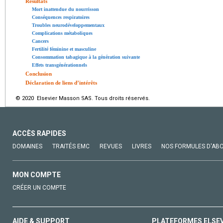
Résultats
Mort inattendue du nourrisson
Conséquences respiratoires
Troubles neurodéveloppementaux
Complications métaboliques
Cancers
Fertilité féminine et masculine
Consommation tabagique à la génération suivante
Effets transgénérationnels
Conclusion
Déclaration de liens d’intérêts
© 2020 Elsevier Masson SAS. Tous droits réservés.
ACCÈS RAPIDES
DOMAINES
TRAITÉS EMC
REVUES
LIVRES
NOS FORMULES D'AB
MON COMPTE
CRÉER UN COMPTE
AIDE & SUPPORT
PLATEFORMES ELSE