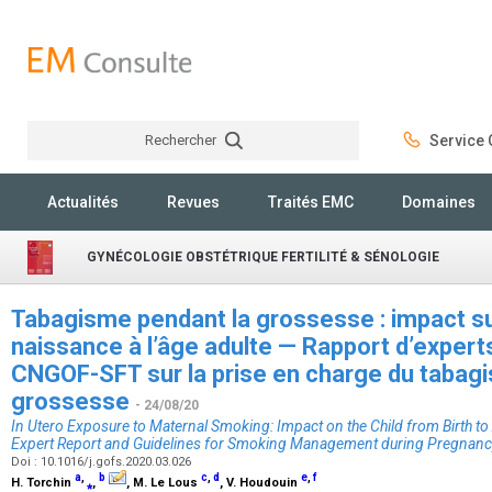
Rechercher
Service C
Rechercher
Actualités
Revues
Traités EMC
Domaines
GYNÉCOLOGIE OBSTÉTRIQUE FERTILITÉ & SÉNOLOGIE
Tabagisme pendant la grossesse : impact sur
naissance à l’âge adulte — Rapport d’exper
CNGOF-SFT sur la prise en charge du tabag
grossesse
- 24/08/20
In Utero Exposure to Maternal Smoking: Impact on the Child from Birth
Expert Report and Guidelines for Smoking Management during Pregnanc
Doi : 10.1016/j.gofs.2020.03.026
a
,
b
c
,
d
e
,
f
H. Torchin
⁎
,
, M. Le Lous
, V. Houdouin