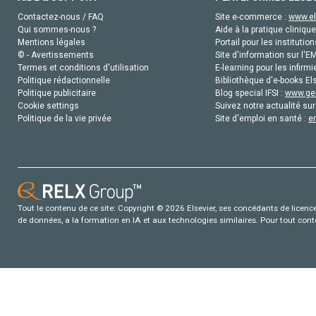
Contactez-nous / FAQ
Site e-commerce :
www.el
Qui sommes-nous ?
Aide à la pratique clinique
Mentions légales
Portail pour les institution
© - Avertissements
Site d'information sur l'E
Termes et conditions d'utilisation
E-learning pour les infirmi
Politique rédactionnelle
Bibliothèque d'e-books Els
Politique publicitaire
Blog special IFSI :
www.gen
Cookie settings
Suivez notre actualité sur
Politique de la vie privée
Site d'emploi en santé :
e
Tout le contenu de ce site: Copyright © 2026 Elsevier, ses concédants de licence e
de données, a la formation en IA et aux technologies similaires. Pour tout con