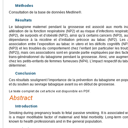
Méthodes
Consultation de la base de données Medline®.
Résultats
Le tabagisme maternel pendant la grossesse est associé aux morts in
altération de la fonction respiratoire (NP2) et au risque d’infections respir
(NP2), de surpoids et d’obésité (NP2), ainsi qu’à certains cancers (NP3), 
dépendance à la nicotine et d’initiation précoce au tabac (NP2). Les
association entre l’exposition au tabac in utero et les déficits cognitifs (
(NP3) et les troubles du comportement chez l’enfant (en particulier les troubl
(NP2)), mais ces associations sont en grande partie expliquées par des facte
trans-générationnel du tabagisme pendant la grossesse. Ainsi, une augmen
chez les petits-enfants de femmes fumeuses (NP4). L’impact respectif du tabag
déterminer.
Conclusion
Ces résultats soulignent l’importance de la prévention du tabagisme en pop
et du soutien au sevrage tabagique avant ou en début de grossesse.
Le texte complet de cet article est disponible en PDF.
Abstract
Introduction
Smoking during pregnancy leads to fetal passive smoking. It is associated wi
is a major modifiable factor of maternal and fetal morbidity. Long-term co
known to health professionals and in the general population.