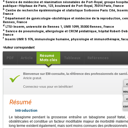
a
Service de médecine et réanimation néonatales de Port-Royal, groupe hospita
publique–Hôpitaux de Paris, 123, boulevard de Port-Royal, 75014 Paris, France
b
Centre de recherche épidémiologie et statistique Sorbonne Paris Cité, Inserm, 
France
c
Département de gynécologie-obstétrique et médecine de la reproduction, centr
Rennes, France
d
LTSI-Inserm, université de Rennes 1, UMR 1099, 35000 Rennes, France
e
Service de pneumologie, allergologie et CRCM pédiatrique, hôpital Robert-Debré
France
f
Inserm UMR S 976, immunologie humaine, physiologie et immunothérapie, facult
⁎
Auteur correspondant.
Résumé
PDF
Article
Tableaux
Références
Mots clés
Bienvenue sur EM-consulte, la référence des professionnels de santé.
Article gratuit.
c
Connectez-vous pour en bénéficier!
vo
Résumé
co
Introduction
Le tabagisme pendant la grossesse entraîne un tabagisme passif fœtal, e
obstétricales et constitue un facteur modifiable majeur de morbidité mater
long terme existent également, mais sont moins connues des professionnels 