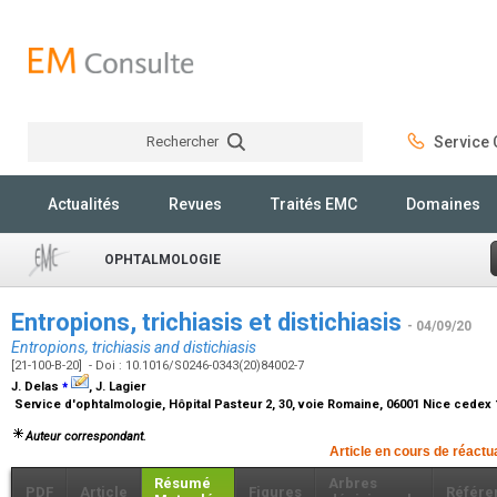
Rechercher
Service C
Rechercher
Actualités
Revues
Traités EMC
Domaines
OPHTALMOLOGIE
Entropions, trichiasis et distichiasis
- 04/09/20
Entropions, trichiasis and distichiasis
[21-100-B-20] - Doi : 10.1016/S0246-0343(20)84002-7
⁎
J. Delas
, J. Lagier
Service d'ophtalmologie, Hôpital Pasteur 2, 30, voie Romaine, 06001 Nice cedex
Auteur correspondant.
Article en cours de réactu
Résumé
Arbres
PDF
Article
Figures
Référe