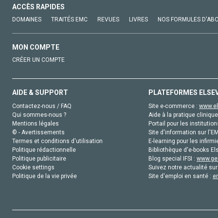
ACCÈS RAPIDES
DOMAINES
TRAITÉS EMC
REVUES
LIVRES
NOS FORMULES D'AB
MON COMPTE
CRÉER UN COMPTE
AIDE & SUPPORT
PLATEFORMES ELSE
Contactez-nous / FAQ
Site e-commerce :
www.el
Qui sommes-nous ?
Aide à la pratique clinique
Mentions légales
Portail pour les institution
© - Avertissements
Site d'information sur l'E
Termes et conditions d'utilisation
E-learning pour les infirmi
Politique rédactionnelle
Bibliothèque d'e-books Els
Politique publicitaire
Blog special IFSI :
www.gen
Cookie settings
Suivez notre actualité sur
Politique de la vie privée
Site d'emploi en santé :
e