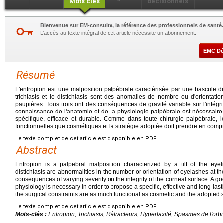
Mots clés
décisionnels
Bienvenue sur EM-consulte, la référence des professionnels de santé.
L’accès au texte intégral de cet article nécessite un abonnement.
EMC D
Résumé
L'entropion est une malposition palpébrale caractérisée par une bascule de
trichiasis et le distichiasis sont des anomalies de nombre ou d'orientati
paupières. Tous trois ont des conséquences de gravité variable sur l'intég
connaissance de l'anatomie et de la physiologie palpébrale est nécessaire 
spécifique, efficace et durable. Comme dans toute chirurgie palpébrale, le
fonctionnelles que cosmétiques et la stratégie adoptée doit prendre en comp
Le texte complet de cet article est disponible en PDF.
Abstract
Entropion is a palpebral malposition characterized by a tilt of the eyel
distichiasis are abnormalities in the number or orientation of eyelashes at th
consequences of varying severity on the integrity of the corneal surface. A
physiology is necessary in order to propose a specific, effective and long-lasti
the surgical constraints are as much functional as cosmetic and the adopted s
Le texte complet de cet article est disponible en PDF.
Mots-clés :
Entropion, Trichiasis, Rétracteurs, Hyperlaxité, Spasmes de l'orb