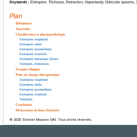
Keywords :
Entropion, Trichiasis, Retractors, Hyperlaxity, Orbicular spasms
Plan
Définitions
Anatomie
Classification et physiopathologie
Entropion congénital
Entropion sénile
Entropion spasmodique
Entropion cicatriciel
Entropion mécanique ciliaire
Trichiasis, distichiasis
Examen clinique
Prise en charge thérapeutique
Entropion congénital
Entropion sénile
Entropion spasmodique
Entropion cicatriciel
Trichiasis
Conclusion
Déclaration de liens d'intérêts
© 2020 Elsevier Masson SAS. Tous droits réservés.