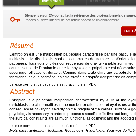
Mots clés
décisionnels
Bienvenue sur EM-consulte, la référence des professionnels de santé.
L’accès au texte intégral de cet article nécessite un abonnement.
EMC D
Résumé
L'entropion est une malposition palpébrale caractérisée par une bascule de
trichiasis et le distichiasis sont des anomalies de nombre ou d'orientati
paupières. Tous trois ont des conséquences de gravité variable sur l'intég
connaissance de l'anatomie et de la physiologie palpébrale est nécessaire 
spécifique, efficace et durable. Comme dans toute chirurgie palpébrale, le
fonctionnelles que cosmétiques et la stratégie adoptée doit prendre en comp
Le texte complet de cet article est disponible en PDF.
Abstract
Entropion is a palpebral malposition characterized by a tilt of the eyel
distichiasis are abnormalities in the number or orientation of eyelashes at th
consequences of varying severity on the integrity of the corneal surface. A
physiology is necessary in order to propose a specific, effective and long-lasti
the surgical constraints are as much functional as cosmetic and the adopted s
Le texte complet de cet article est disponible en PDF.
Mots-clés :
Entropion, Trichiasis, Rétracteurs, Hyperlaxité, Spasmes de l'orb