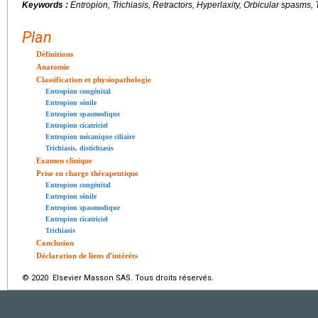
Keywords :
Entropion, Trichiasis, Retractors, Hyperlaxity, Orbicular spasms
Plan
Définitions
Anatomie
Classification et physiopathologie
Entropion congénital
Entropion sénile
Entropion spasmodique
Entropion cicatriciel
Entropion mécanique ciliaire
Trichiasis, distichiasis
Examen clinique
Prise en charge thérapeutique
Entropion congénital
Entropion sénile
Entropion spasmodique
Entropion cicatriciel
Trichiasis
Conclusion
Déclaration de liens d'intérêts
© 2020 Elsevier Masson SAS. Tous droits réservés.