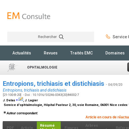
Rechercher
Service C
Rechercher
Actualités
Revues
Traités EMC
Domaines
OPHTALMOLOGIE
Entropions, trichiasis et distichiasis
- 04/09/20
Entropions, trichiasis and distichiasis
[21-100-B-20] - Doi : 10.1016/S0246-0343(20)84002-7
⁎
J. Delas
, J. Lagier
Service d'ophtalmologie, Hôpital Pasteur 2, 30, voie Romaine, 06001 Nice cedex
Auteur correspondant.
Article en cours de réactu
Résumé
Arbres
PDF
Article
Figures
Référe