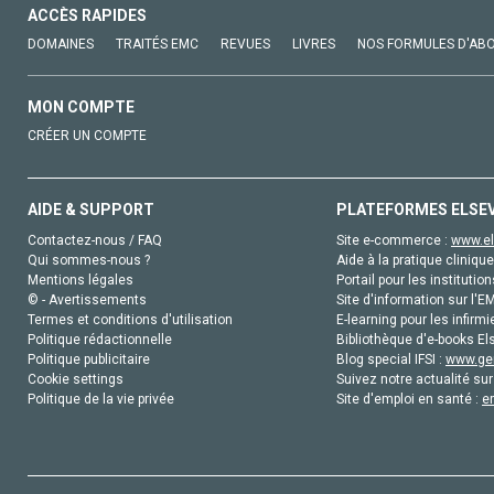
ACCÈS RAPIDES
DOMAINES
TRAITÉS EMC
REVUES
LIVRES
NOS FORMULES D'AB
MON COMPTE
CRÉER UN COMPTE
AIDE & SUPPORT
PLATEFORMES ELSE
Contactez-nous / FAQ
Site e-commerce :
www.el
Qui sommes-nous ?
Aide à la pratique clinique
Mentions légales
Portail pour les institution
© - Avertissements
Site d'information sur l'E
Termes et conditions d'utilisation
E-learning pour les infirmi
Politique rédactionnelle
Bibliothèque d'e-books Els
Politique publicitaire
Blog special IFSI :
www.gen
Cookie settings
Suivez notre actualité sur
Politique de la vie privée
Site d'emploi en santé :
e