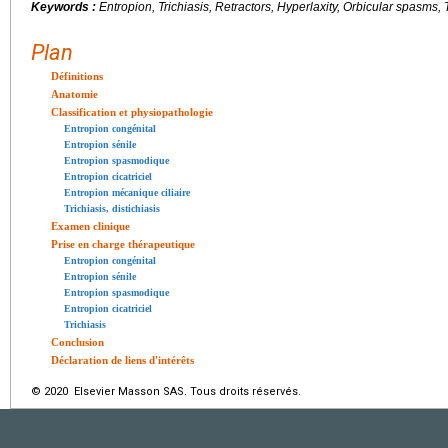
Keywords :
Entropion, Trichiasis, Retractors, Hyperlaxity, Orbicular spasms
Plan
Définitions
Anatomie
Classification et physiopathologie
Entropion congénital
Entropion sénile
Entropion spasmodique
Entropion cicatriciel
Entropion mécanique ciliaire
Trichiasis, distichiasis
Examen clinique
Prise en charge thérapeutique
Entropion congénital
Entropion sénile
Entropion spasmodique
Entropion cicatriciel
Trichiasis
Conclusion
Déclaration de liens d'intérêts
© 2020 Elsevier Masson SAS. Tous droits réservés.