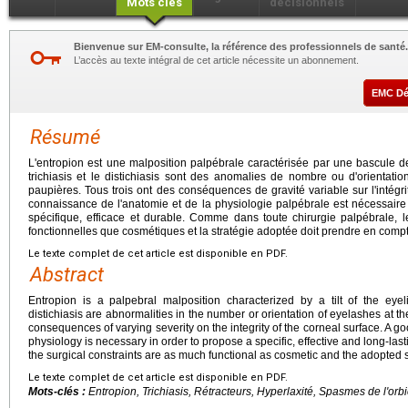
Mots clés
décisionnels
Bienvenue sur EM-consulte, la référence des professionnels de santé.
L’accès au texte intégral de cet article nécessite un abonnement.
EMC D
Résumé
L'entropion est une malposition palpébrale caractérisée par une bascule de
trichiasis et le distichiasis sont des anomalies de nombre ou d'orientati
paupières. Tous trois ont des conséquences de gravité variable sur l'intég
connaissance de l'anatomie et de la physiologie palpébrale est nécessaire 
spécifique, efficace et durable. Comme dans toute chirurgie palpébrale, le
fonctionnelles que cosmétiques et la stratégie adoptée doit prendre en comp
Le texte complet de cet article est disponible en PDF.
Abstract
Entropion is a palpebral malposition characterized by a tilt of the eyel
distichiasis are abnormalities in the number or orientation of eyelashes at th
consequences of varying severity on the integrity of the corneal surface. A
physiology is necessary in order to propose a specific, effective and long-lasti
the surgical constraints are as much functional as cosmetic and the adopted s
Le texte complet de cet article est disponible en PDF.
Mots-clés :
Entropion, Trichiasis, Rétracteurs, Hyperlaxité, Spasmes de l'orb