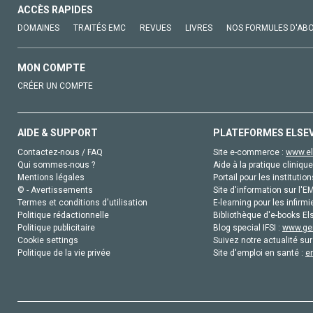
ACCÈS RAPIDES
DOMAINES
TRAITÉS EMC
REVUES
LIVRES
NOS FORMULES D'AB
MON COMPTE
CRÉER UN COMPTE
AIDE & SUPPORT
PLATEFORMES ELSE
Contactez-nous / FAQ
Site e-commerce :
www.el
Qui sommes-nous ?
Aide à la pratique clinique
Mentions légales
Portail pour les institution
© - Avertissements
Site d'information sur l'E
Termes et conditions d'utilisation
E-learning pour les infirmi
Politique rédactionnelle
Bibliothèque d'e-books Els
Politique publicitaire
Blog special IFSI :
www.gen
Cookie settings
Suivez notre actualité sur
Politique de la vie privée
Site d'emploi en santé :
e