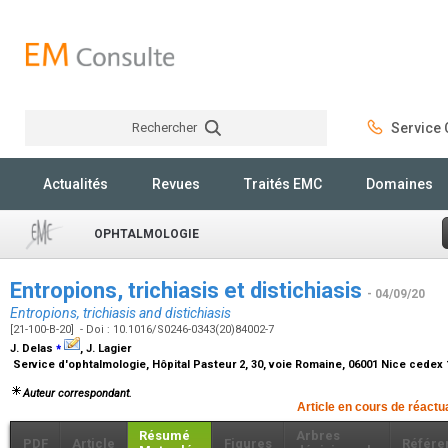
Rechercher
Service C
Rechercher
Actualités
Revues
Traités EMC
Domaines
OPHTALMOLOGIE
Entropions, trichiasis et distichiasis
- 04/09/20
Entropions, trichiasis and distichiasis
[21-100-B-20] - Doi : 10.1016/S0246-0343(20)84002-7
⁎
J. Delas
, J. Lagier
Service d'ophtalmologie, Hôpital Pasteur 2, 30, voie Romaine, 06001 Nice cedex
Auteur correspondant.
Article en cours de réactu
Résumé
Arbres
PDF
Article
Figures
Référe