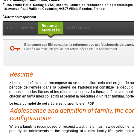
92100 Boulogne-Billancourt, France
c
Université Paris-Saclay, UVSQ, Inserm, Centre de recherche en épidémiologie
16 avenue Paul-Vaillant-Couturier, 94807 Villejuif cedex, France
*
Auteur correspondant.
Résumé
PDF
Article
Références
Mots clés
Bienvenue sur EM-consulte, la référence des professionnels de santé.
L’accès au texte intégral de cet article nécessite un abonnement.
Résumé
z Lorsqu’une famille se recompose ou se reconstitue, cela met en jeu de 
période de l’entrée dans la puberté de l’adolescent constitue le début d
requestionne les tâches et les rôles de chacun z La thérapie familiale peu
chacun en fantasmes collectifs et permet la réécriture d’un récit familial, po
Le texte complet de cet article est disponible en PDF.
Adolescence and definition of family, the co
configurations
When a family is recomposed or reconstituted, this brings new developmental 
puberty for adolescents is the beginning of a new family life cycle that