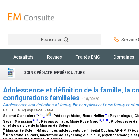
Rechercher
Service C
Rechercher
Actualités
Revues
Traités EMC
Domaines
SOINS PÉDIATRIE/PUÉRICULTURE
Adolescence et définition de la famille, la 
configurations familiales
- 18/09/20
Adolescence and definition of family, the complexity of new family config
Doi : 10.1016/j.spp.2020.07.003
a
,
c
,
a
Salomé Grandclerc
⁎
:
Pédopsychiatre
, Éloïse Hellier
:
Psychologue
, C
a
,
c
a
,
b
,
c
Sevan Minassian
:
Pédopsychiatre
, Marie Rose Moro
:
Professeure de p
chef de service de la Maison de Solenn
a
Maison de Solenn-Maison des adolescents de l’hôpital Cochin, AP-HP, 97 boule
b
Université de Paris, laboratoire de psychologie clinique, psychopathologie et 