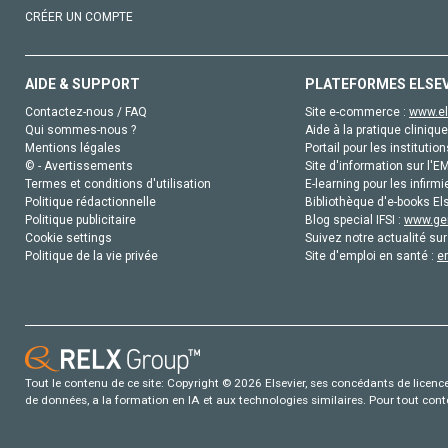
CRÉER UN COMPTE
AIDE & SUPPORT
PLATEFORMES ELSE
Contactez-nous / FAQ
Site e-commerce :
www.el
Qui sommes-nous ?
Aide à la pratique clinique
Mentions légales
Portail pour les institution
© - Avertissements
Site d'information sur l'E
Termes et conditions d'utilisation
E-learning pour les infirmi
Politique rédactionnelle
Bibliothèque d'e-books Els
Politique publicitaire
Blog special IFSI :
www.gen
Cookie settings
Suivez notre actualité sur
Politique de la vie privée
Site d'emploi en santé :
e
Tout le contenu de ce site: Copyright © 2026 Elsevier, ses concédants de licence e
de données, a la formation en IA et aux technologies similaires. Pour tout con