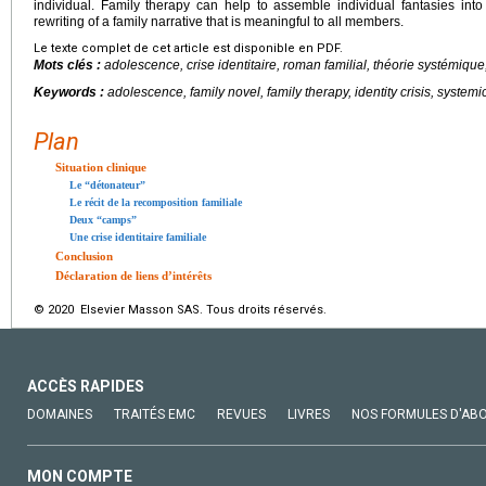
individual. Family therapy can help to assemble individual fantasies into 
rewriting of a family narrative that is meaningful to all members.
Le texte complet de cet article est disponible en PDF.
Mots clés :
adolescence, crise identitaire, roman familial, théorie systémique,
Keywords :
adolescence, family novel, family therapy, identity crisis, systemi
Plan
Situation clinique
Le “détonateur”
Le récit de la recomposition familiale
Deux “camps”
Une crise identitaire familiale
Conclusion
Déclaration de liens d’intérêts
© 2020 Elsevier Masson SAS. Tous droits réservés.
ACCÈS RAPIDES
DOMAINES
TRAITÉS EMC
REVUES
LIVRES
NOS FORMULES D'AB
MON COMPTE