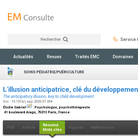
Rechercher
Service C
Rechercher
Actualités
Revues
Traités EMC
Domaines
SOINS PÉDIATRIE/PUÉRICULTURE
L’illusion anticipatrice, clé du développemen
The anticipatory illusion, key to child development
Doi : 10.1016/j.spp.2020.07.004
Élodie Gabriel
:
Psychologue, psychothérapeute
41 boulevard Arago, 75013 Paris, France
Résumé
PDF
Article
Figures
Références
Mots clés