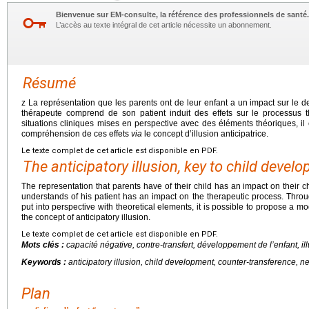
Bienvenue sur EM-consulte, la référence des professionnels de santé.
L’accès au texte intégral de cet article nécessite un abonnement.
Résumé
z La représentation que les parents ont de leur enfant a un impact sur le 
thérapeute comprend de son patient induit des effets sur le processus 
situations cliniques mises en perspective avec des éléments théoriques, i
compréhension de ces effets
via
le concept d’illusion anticipatrice.
Le texte complet de cet article est disponible en PDF.
The anticipatory illusion, key to child devel
The representation that parents have of their child has an impact on their chi
understands of his patient has an impact on the therapeutic process. Through
put into perspective with theoretical elements, it is possible to propose a m
the concept of anticipatory illusion.
Le texte complet de cet article est disponible en PDF.
Mots clés :
capacité négative, contre-transfert, développement de l’enfant, ill
Keywords :
anticipatory illusion, child development, counter-transference, ne
Plan