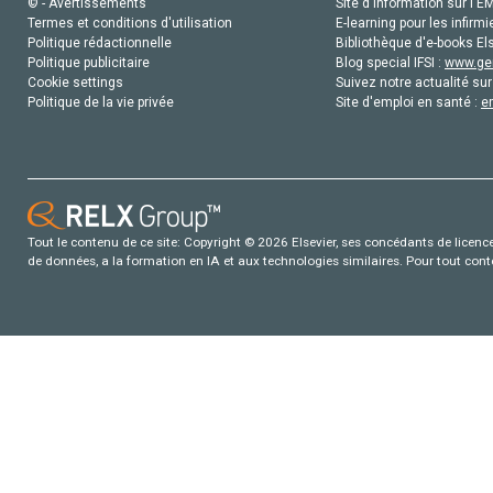
© - Avertissements
Site d'information sur l'E
Termes et conditions d'utilisation
E-learning pour les infirmi
Politique rédactionnelle
Bibliothèque d'e-books Els
Politique publicitaire
Blog special IFSI :
www.gen
Cookie settings
Suivez notre actualité sur
Politique de la vie privée
Site d'emploi en santé :
e
Tout le contenu de ce site: Copyright © 2026 Elsevier, ses concédants de licence e
de données, a la formation en IA et aux technologies similaires. Pour tout con