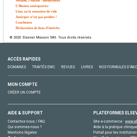
Sofiane, l’enfant “monstrueux”
L’illusion anticipatrice
Léna ou la sensation de vide
Anticiper n’est pas prédire !
Conclusion
Déclaration de liens d’intérêts
© 2020 Elsevier Masson SAS. Tous droits réservés.
ACCÈS RAPIDES
DOMAINES
TRAITÉS EMC
REVUES
LIVRES
NOS FORMULES D'AB
MON COMPTE
CRÉER UN COMPTE
AIDE & SUPPORT
PLATEFORMES ELSE
Contactez-nous / FAQ
Site e-commerce :
www.el
Qui sommes-nous ?
Aide à la pratique clinique
Mentions légales
Portail pour les institution