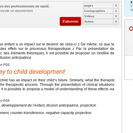
p
pages
3
L
ce des professionnels de santé.
u
nécessite un abonnement.
Iconographies
2
Vidéos
0
S'abonner
Autres
0
eur enfant a un impact sur le devenir de celui-ci z De même, ce que le
des effets sur le processus thérapeutique z Par la présentation de
ec des éléments théoriques, il est possible de proposer un modèle de
llusion anticipatrice.
en PDF.
key to child development
hild has an impact on their child’s future. Similarly, what the therapist
he therapeutic process. Through the presentation of clinical situations
, it is possible to propose a model of understanding of these effects
via
en PDF.
, développement de l’enfant, illusion anticipatrice, projection
opment, counter-transference, negative capacity, projection