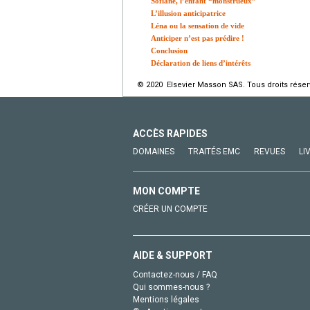
Sofiane, l’enfant “monstrueux”
L’illusion anticipatrice
Léna ou la sensation de vide
Anticiper n’est pas prédire !
Conclusion
Déclaration de liens d’intérêts
© 2020 Elsevier Masson SAS. Tous droits réser
ACCÈS RAPIDES
DOMAINES
TRAITÉS EMC
REVUES
LI
MON COMPTE
CRÉER UN COMPTE
AIDE & SUPPORT
Contactez-nous / FAQ
Qui sommes-nous ?
Mentions légales