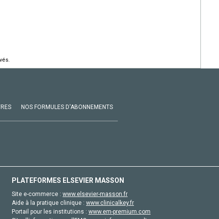
vés.
VRES
NOS FORMULES D'ABONNEMENTS
PLATEFORMES ELSEVIER MASSON
Site e-commerce :
www.elsevier-masson.fr
Aide à la pratique clinique :
www.clinicalkey.fr
Portail pour les institutions :
www.em-premium.com