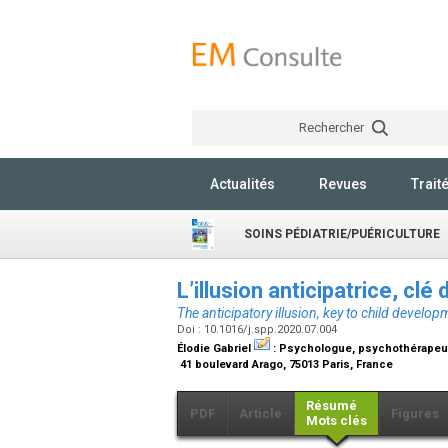
Rechercher
Actualités
Revues
Trait
SOINS PÉDIATRIE/PUÉRICULTURE
L’illusion anticipatrice, cl
The anticipatory illusion, key to child develop
Doi : 10.1016/j.spp.2020.07.004
Élodie Gabriel
:
Psychologue, psychothérapeu
41 boulevard Arago, 75013 Paris, France
Résumé
PDF
Article
Figures
Mots clés