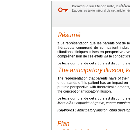
Bienvenue sur EM-consulte, la référen
L’accès au texte intégral de cet article 
Résumé
z La représentation que les parents ont de l
thérapeute comprend de son patient induit 
situations cliniques mises en perspective av
compréhension de ces effets
via
le concept d’i
Le texte complet de cet article est disponible 
The anticipatory illusion, 
The representation that parents have of their c
understands of his patient has an impact on t
put into perspective with theoretical elements
the concept of anticipatory illusion.
Le texte complet de cet article est disponible 
Mots clés :
capacité négative, contre-transfert
Keywords :
anticipatory illusion, child devel
Plan