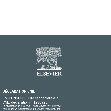
DÉCLARATION CNIL
EM-CONSULTE.COM est déclaré à la
CNIL, déclaration n° 1286925.
En application de la loi nº78-17 du 6 janvier 1978 relative à
l'informatique, aux fichiers et aux libertés, vous disposez