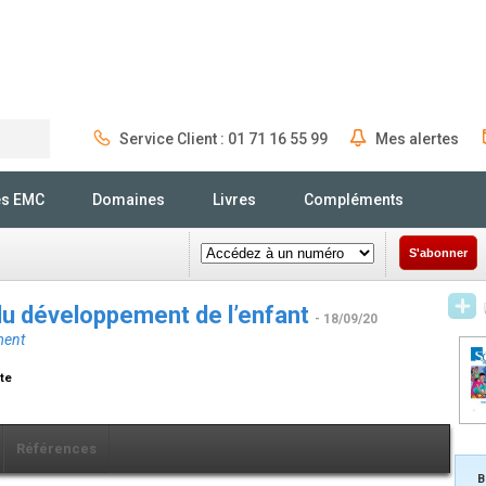
Service Client : 01 71 16 55 99
Mes alertes
Rechercher
és EMC
Domaines
Livres
Compléments
S'abonner
é du développement de l’enfant
- 18/09/20
ment
te
Références
B