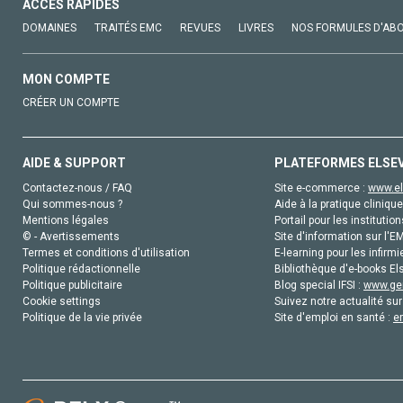
ACCÈS RAPIDES
DOMAINES
TRAITÉS EMC
REVUES
LIVRES
NOS FORMULES D'AB
MON COMPTE
CRÉER UN COMPTE
AIDE & SUPPORT
PLATEFORMES ELSE
Contactez-nous / FAQ
Site e-commerce :
www.el
Qui sommes-nous ?
Aide à la pratique clinique
Mentions légales
Portail pour les institution
© - Avertissements
Site d'information sur l'E
Termes et conditions d'utilisation
E-learning pour les infirmi
Politique rédactionnelle
Bibliothèque d'e-books Els
Politique publicitaire
Blog special IFSI :
www.gen
Cookie settings
Suivez notre actualité sur
Politique de la vie privée
Site d'emploi en santé :
e