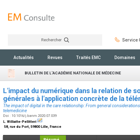
Rechercher
Service C
Rechercher
Actualités
Revues
Traités EMC
Domaines
BULLETIN DE L'ACADÉMIE NATIONALE DE MÉDECINE
L’impact du numérique dans la relation de so
générales à l’application concrète de la té
The impact of digital in the care relationship: From general considerations 
telemedicine
Doi : 10.1016/j.banm.2020.07.039
L. Williatte-Pellitteri
58, rue du Port, 59800 Lille, France
Résumé