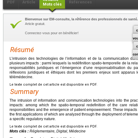
PDF
Article
Références
Mots clés
Bienvenue sur EM-consulte, la référence des professionnels de santé.
Article gratuit.
c
Connectez-vous pour en bénéficier!
vo
Résumé
co
L’intrusion des technologies de l’information et de la communication da
plusieurs impacts : parmi lesquels la redéfinition spatio-temporelle de la relat
responsabilités juridiques et l’émergence d’une responsabilisation du p
réflexions juridiques et éthiques dont les premiers enjeux sont apparus 
télémédecine.
Le texte complet de cet article est disponible en PDF.
Summary
The intrusion of information and communication technologies into the pra
impacts: among which the spatio-temporal redefinition of the care relati
responsibilities and the emergence of patient empowerment. These impacts giv
the first applications of which are analyzed through the deployment of teleme
a specific regulatory nature.
Le texte complet de cet article est disponible en PDF.
Mots clés :
Réglementaire, Digital, Médecine