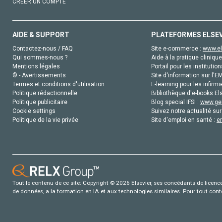
CRÉER UN COMPTE
AIDE & SUPPORT
PLATEFORMES ELSE
Contactez-nous / FAQ
Site e-commerce :
www.el
Qui sommes-nous ?
Aide à la pratique clinique
Mentions légales
Portail pour les institution
© - Avertissements
Site d'information sur l'E
Termes et conditions d'utilisation
E-learning pour les infirmi
Politique rédactionnelle
Bibliothèque d'e-books Els
Politique publicitaire
Blog special IFSI :
www.gen
Cookie settings
Suivez notre actualité sur
Politique de la vie privée
Site d'emploi en santé :
e
Tout le contenu de ce site: Copyright © 2026 Elsevier, ses concédants de licence e
de données, a la formation en IA et aux technologies similaires. Pour tout con