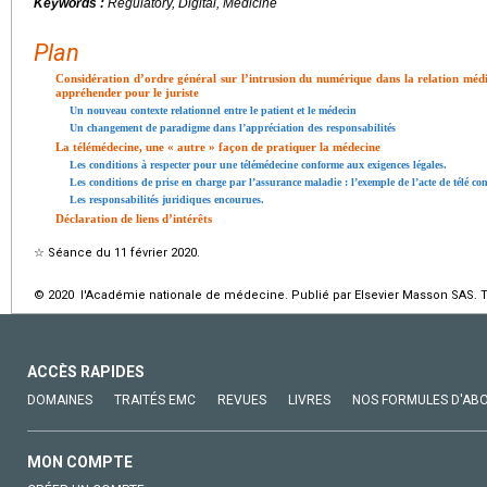
Keywords :
Regulatory, Digital, Medicine
Plan
Considération d’ordre général sur l’intrusion du numérique dans la relation méd
appréhender pour le juriste
Un nouveau contexte relationnel entre le patient et le médecin
Un changement de paradigme dans l’appréciation des responsabilités
La télémédecine, une « autre » façon de pratiquer la médecine
Les conditions à respecter pour une télémédecine conforme aux exigences légales.
Les conditions de prise en charge par l’assurance maladie : l’exemple de l’acte de télé co
Les responsabilités juridiques encourues.
Déclaration de liens d’intérêts
☆
Séance du 11 février 2020.
© 2020 l'Académie nationale de médecine. Publié par Elsevier Masson SAS. To
ACCÈS RAPIDES
DOMAINES
TRAITÉS EMC
REVUES
LIVRES
NOS FORMULES D'AB
MON COMPTE