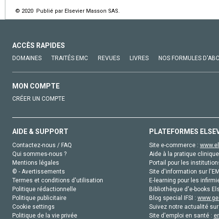
© 2020 Publié par Elsevier Masson SAS.
ACCÈS RAPIDES
DOMAINES
TRAITÉS EMC
REVUES
LIVRES
NOS FORMULES D'AB
MON COMPTE
CRÉER UN COMPTE
AIDE & SUPPORT
PLATEFORMES ELSE
Contactez-nous / FAQ
Site e-commerce :
www.el
Qui sommes-nous ?
Aide à la pratique clinique
Mentions légales
Portail pour les institution
© - Avertissements
Site d'information sur l'E
Termes et conditions d'utilisation
E-learning pour les infirmi
Politique rédactionnelle
Bibliothèque d'e-books Els
Politique publicitaire
Blog special IFSI :
www.gen
Cookie settings
Suivez notre actualité sur
Politique de la vie privée
Site d'emploi en santé :
e