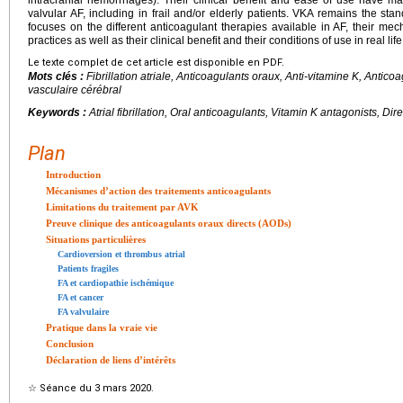
valvular AF, including in frail and/or elderly patients. VKA remains the sta
focuses on the different anticoagulant therapies available in AF, their me
practices as well as their clinical benefit and their conditions of use in real life
Le texte complet de cet article est disponible en PDF.
Mots clés :
Fibrillation atriale, Anticoagulants oraux, Anti-vitamine K, Antico
vasculaire cérébral
Keywords :
Atrial fibrillation, Oral anticoagulants, Vitamin K antagonists, Dir
Plan
Introduction
Mécanismes d’action des traitements anticoagulants
Limitations du traitement par AVK
Preuve clinique des anticoagulants oraux directs (AODs)
Situations particulières
Cardioversion et thrombus atrial
Patients fragiles
FA et cardiopathie ischémique
FA et cancer
FA valvulaire
Pratique dans la vraie vie
Conclusion
Déclaration de liens d’intérêts
☆
Séance du 3 mars 2020.