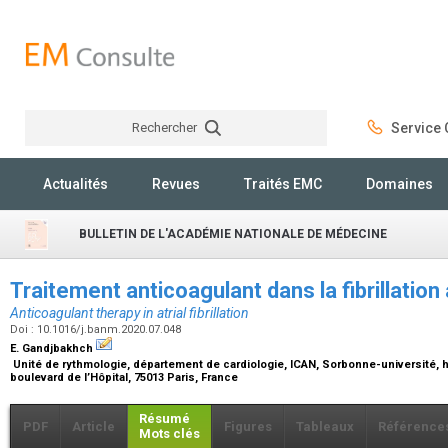
Rechercher
Service C
Rechercher
Actualités
Revues
Traités EMC
Domaines
BULLETIN DE L'ACADÉMIE NATIONALE DE MÉDECINE
Traitement anticoagulant dans la fibrillation 
Anticoagulant therapy in atrial fibrillation
Doi : 10.1016/j.banm.2020.07.048
E. Gandjbakhch
Unité de rythmologie, département de cardiologie, ICAN, Sorbonne-université, hô
boulevard de l’Hôpital, 75013 Paris, France
Résumé
PDF
Article
Figures
Tableaux
Référence
Mots clés