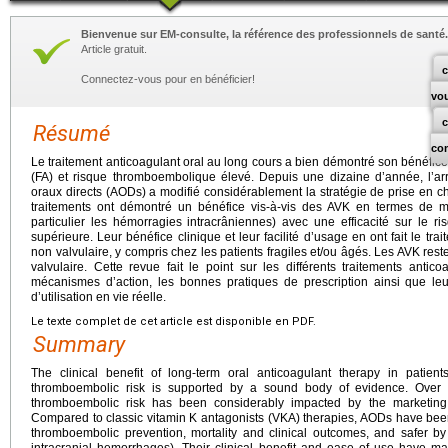
Bienvenue sur EM-consulte, la référence des professionnels de santé.
Article gratuit.
c
Connectez-vous pour en bénéficier!
vo
Résumé
co
Le traitement anticoagulant oral au long cours a bien démontré son bénéfice ch
(FA) et risque thromboembolique élevé. Depuis une dizaine d’année, l’ar
oraux directs (AODs) a modifié considérablement la stratégie de prise en
traitements ont démontré un bénéfice vis-à-vis des AVK en termes de m
particulier les hémorragies intracrâniennes) avec une efficacité sur le 
supérieure. Leur bénéfice clinique et leur facilité d’usage en ont fait le tr
non valvulaire, y compris chez les patients fragiles et/ou âgés. Les AVK rest
valvulaire. Cette revue fait le point sur les différents traitements antic
mécanismes d’action, les bonnes pratiques de prescription ainsi que leur
d’utilisation en vie réelle.
Le texte complet de cet article est disponible en PDF.
Summary
The clinical benefit of long-term oral anticoagulant therapy in patients
thromboembolic risk is supported by a sound body of evidence. Over
thromboembolic risk has been considerably impacted by the marketing 
Compared to classic vitamin K antagonists (VKA) therapies, AODs have been
thromboembolic prevention, mortality and clinical outcomes, and safer by
intracranial hemorrhages). Their clinical benefit and ease of use have mad