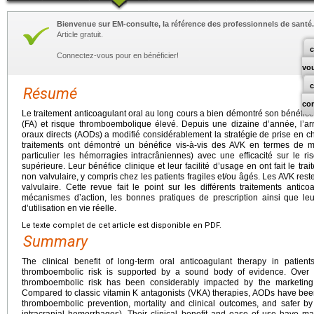
Bienvenue sur EM-consulte, la référence des professionnels de santé.
Article gratuit.
c
Connectez-vous pour en bénéficier!
vo
Résumé
co
Le traitement anticoagulant oral au long cours a bien démontré son bénéfice ch
(FA) et risque thromboembolique élevé. Depuis une dizaine d’année, l’ar
oraux directs (AODs) a modifié considérablement la stratégie de prise en
traitements ont démontré un bénéfice vis-à-vis des AVK en termes de m
particulier les hémorragies intracrâniennes) avec une efficacité sur le 
supérieure. Leur bénéfice clinique et leur facilité d’usage en ont fait le tr
non valvulaire, y compris chez les patients fragiles et/ou âgés. Les AVK rest
valvulaire. Cette revue fait le point sur les différents traitements antic
mécanismes d’action, les bonnes pratiques de prescription ainsi que leur
d’utilisation en vie réelle.
Le texte complet de cet article est disponible en PDF.
Summary
The clinical benefit of long-term oral anticoagulant therapy in patients
thromboembolic risk is supported by a sound body of evidence. Over
thromboembolic risk has been considerably impacted by the marketing 
Compared to classic vitamin K antagonists (VKA) therapies, AODs have been
thromboembolic prevention, mortality and clinical outcomes, and safer by
intracranial hemorrhages). Their clinical benefit and ease of use have mad