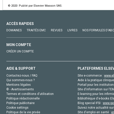
© 2020 Publié par Elsevier Masson SAS.
ACCÈS RAPIDES
DOMAINES
TRAITÉS EMC
REVUES
LIVRES
NOS FORMULES D'AB
MON COMPTE
CRÉER UN COMPTE
AIDE & SUPPORT
PLATEFORMES ELSE
Contactez-nous / FAQ
Site e-commerce :
www.el
Qui sommes-nous ?
Aide à la pratique clinique
Mentions légales
Portail pour les institution
© - Avertissements
Site d'information sur l'E
Termes et conditions d'utilisation
E-learning pour les infirmi
Politique rédactionnelle
Bibliothèque d'e-books Els
Politique publicitaire
Blog special IFSI :
www.gen
Cookie settings
Suivez notre actualité sur
Politique de la vie privée
Site d'emploi en santé :
e