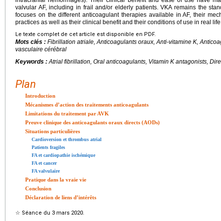
valvular AF, including in frail and/or elderly patients. VKA remains the sta
focuses on the different anticoagulant therapies available in AF, their me
practices as well as their clinical benefit and their conditions of use in real life
Le texte complet de cet article est disponible en PDF.
Mots clés :
Fibrillation atriale, Anticoagulants oraux, Anti-vitamine K, Antico
vasculaire cérébral
Keywords :
Atrial fibrillation, Oral anticoagulants, Vitamin K antagonists, Dir
Plan
Introduction
Mécanismes d’action des traitements anticoagulants
Limitations du traitement par AVK
Preuve clinique des anticoagulants oraux directs (AODs)
Situations particulières
Cardioversion et thrombus atrial
Patients fragiles
FA et cardiopathie ischémique
FA et cancer
FA valvulaire
Pratique dans la vraie vie
Conclusion
Déclaration de liens d’intérêts
☆
Séance du 3 mars 2020.