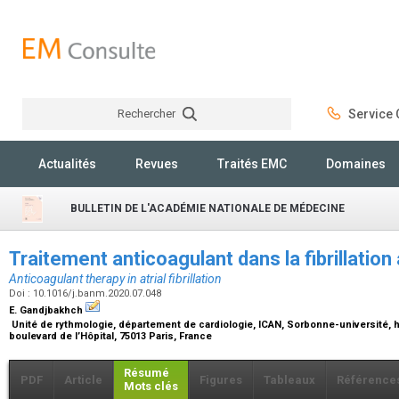
Rechercher
Service C
Rechercher
Actualités
Revues
Traités EMC
Domaines
BULLETIN DE L'ACADÉMIE NATIONALE DE MÉDECINE
Traitement anticoagulant dans la fibrillation 
Anticoagulant therapy in atrial fibrillation
Doi : 10.1016/j.banm.2020.07.048
E. Gandjbakhch
Unité de rythmologie, département de cardiologie, ICAN, Sorbonne-université, hô
boulevard de l’Hôpital, 75013 Paris, France
Résumé
PDF
Article
Figures
Tableaux
Référence
Mots clés