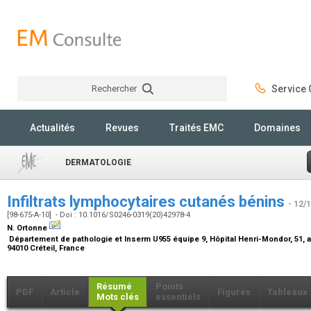
Rechercher
Service C
Rechercher
Actualités
Revues
Traités EMC
Domaines
DERMATOLOGIE
Infiltrats lymphocytaires cutanés bénins
- 12/
[98-675-A-10] - Doi : 10.1016/S0246-0319(20)42978-4
N. Ortonne
Département de pathologie et Inserm U955 équipe 9, Hôpital Henri-Mondor, 51,
94010 Créteil, France
Résumé
Points
PDF
Article
Figures
Tableaux
Mots clés
essentiels