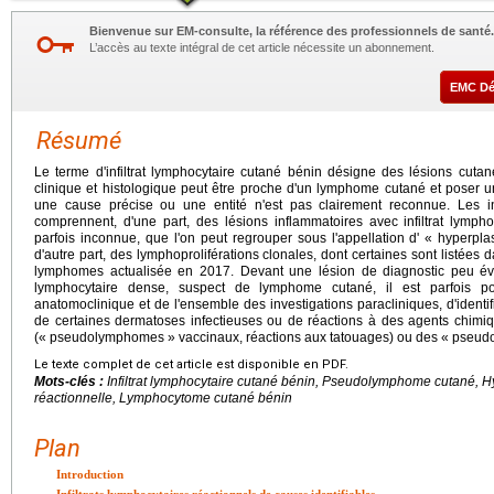
Bienvenue sur EM-consulte, la référence des professionnels de santé.
L’accès au texte intégral de cet article nécessite un abonnement.
EMC D
Résumé
Le terme d'infiltrat lymphocytaire cutané bénin désigne des lésions cutan
clinique et histologique peut être proche d'un lymphome cutané et poser un
une cause précise ou une entité n'est pas clairement reconnue. Les inf
comprennent, d'une part, des lésions inflammatoires avec infiltrat lymph
parfois inconnue, que l'on peut regrouper sous l'appellation d' « hyperpla
d'autre part, des lymphoproliférations clonales, dont certaines sont listées 
lymphomes actualisée en 2017. Devant une lésion de diagnostic peu évid
lymphocytaire dense, suspect de lymphome cutané, il est parfois po
anatomoclinique et de l'ensemble des investigations paracliniques, d'identi
de certaines dermatoses infectieuses ou de réactions à des agents chimiq
(« pseudolymphomes » vaccinaux, réactions aux tatouages) ou des « pse
Le texte complet de cet article est disponible en PDF.
Mots-clés :
Infiltrat lymphocytaire cutané bénin, Pseudolymphome cutané, H
réactionnelle, Lymphocytome cutané bénin
Plan
Introduction
Infiltrats lymphocytaires réactionnels de causes identifiables