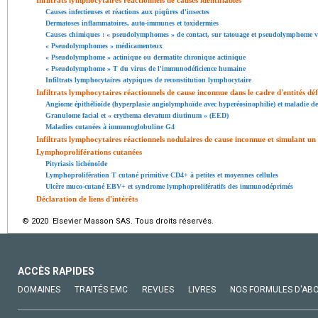
Causes infectieuses et réactions aux piqûres d'insectes
Dermatoses inflammatoires, auto-immunes et toxidermies
Causes chimiques : « pseudolymphomes » de contact, sur tatouage et pseudolymphome v
« Pseudolymphomes » médicamenteux
« Pseudolymphome » actinique ou dermatite chronique actinique
« Pseudolymphome » T du virus de l'immunodéficience humaine
Infiltrats lymphocytaires atypiques de reconstitution lymphocytaire
Infiltrats lymphocytaires réactionnels de cause inconnue dans le cadre d'entités déf
Angiome épithélioïde (hyperplasie angiolymphoïde avec hyperéosinophilie) et maladie 
Granulome facial et « erythema elevatum diutinum » (EED)
Maladies cutanées à immunoglobuline G4
Infiltrats lymphocytaires réactionnels nodulaires de cause inconnue et simulant 
Lymphoproliférations cutanées
Pityriasis lichénoïde
Lymphoprolifération T cutané primitive CD4+ à petites et moyennes cellules
Ulcère muco-cutané EBV+ et syndrome lymphoprolifératifs des immunodéprimés
Déclaration de liens d'intérêts
© 2020 Elsevier Masson SAS. Tous droits réservés.
ACCÈS RAPIDES
DOMAINES
TRAITÉS EMC
REVUES
LIVRES
NOS FORMULES D'AB