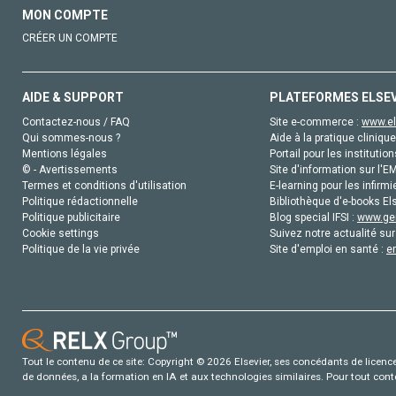
MON COMPTE
CRÉER UN COMPTE
AIDE & SUPPORT
PLATEFORMES ELSE
Contactez-nous / FAQ
Site e-commerce :
www.el
Qui sommes-nous ?
Aide à la pratique clinique
Mentions légales
Portail pour les institution
© - Avertissements
Site d'information sur l'E
Termes et conditions d'utilisation
E-learning pour les infirmi
Politique rédactionnelle
Bibliothèque d'e-books Els
Politique publicitaire
Blog special IFSI :
www.gen
Cookie settings
Suivez notre actualité sur
Politique de la vie privée
Site d'emploi en santé :
e
Tout le contenu de ce site: Copyright © 2026 Elsevier, ses concédants de licence e
de données, a la formation en IA et aux technologies similaires. Pour tout con