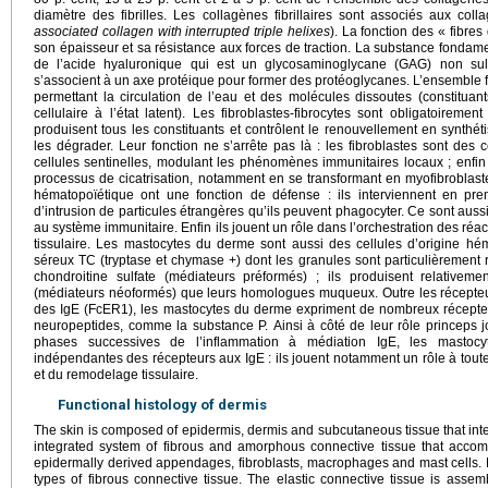
diamètre des fibrilles. Les collagènes fibrillaires sont associés aux col
associated collagen with interrupted triple helixes
). La fonction des « fibr
son épaisseur et sa résistance aux forces de traction. La substance fondam
de l’acide hyaluronique qui est un glycosaminoglycane (GAG) non su
s’associent à un axe protéique pour former des protéoglycanes. L’ensemble 
permettant la circulation de l’eau et des molécules dissoutes (constituan
cellulaire à l’état latent). Les fibroblastes-fibrocytes sont obligatoirem
produisent tous les constituants et contrôlent le renouvellement en synthé
les dégrader. Leur fonction ne s’arrête pas là : les fibroblastes sont des
cellules sentinelles, modulant les phénomènes immunitaires locaux ; enfin 
processus de cicatrisation, notamment en se transformant en myofibroblast
hématopoïétique ont une fonction de défense : ils interviennent en prem
d’intrusion de particules étrangères qu’ils peuvent phagocyter. Ce sont auss
au système immunitaire. Enfin ils jouent un rôle dans l’orchestration des réac
tissulaire. Les mastocytes du derme sont aussi des cellules d’origine hé
séreux TC (tryptase et chymase +) dont les granules sont particulièrement 
chondroitine sulfate (médiateurs préformés) ; ils produisent relati
(médiateurs néoformés) que leurs homologues muqueux. Outre les récepteur
des IgE (FcER1), les mastocytes du derme expriment de nombreux récepte
neuropeptides, comme la substance P. Ainsi à côté de leur rôle princeps 
phases successives de l’inflammation à médiation IgE, les mastocy
indépendantes des récepteurs aux IgE : ils jouent notamment un rôle à toute
et du remodelage tissulaire.
Functional histology of dermis
The skin is composed of epidermis, dermis and subcutaneous tissue that int
integrated system of fibrous and amorphous connective tissue that acco
epidermally derived appendages, fibroblasts, macrophages and mast cells. E
types of fibrous connective tissue. The elastic connective tissue is asse