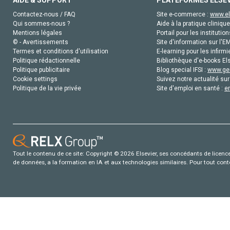
AIDE & SUPPORT
PLATEFORMES ELSE
Contactez-nous / FAQ
Site e-commerce :
www.el
Qui sommes-nous ?
Aide à la pratique clinique
Mentions légales
Portail pour les institution
© - Avertissements
Site d'information sur l'E
Termes et conditions d'utilisation
E-learning pour les infirmi
Politique rédactionnelle
Bibliothèque d'e-books Els
Politique publicitaire
Blog special IFSI :
www.gen
Cookie settings
Suivez notre actualité sur
Politique de la vie privée
Site d'emploi en santé :
e
Tout le contenu de ce site: Copyright © 2026 Elsevier, ses concédants de licence e
de données, a la formation en IA et aux technologies similaires. Pour tout con