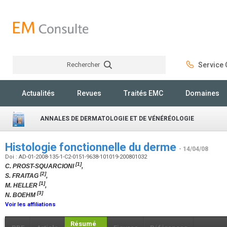
Rechercher
Service C
Rechercher
Actualités
Revues
Traités EMC
Domaines
ANNALES DE DERMATOLOGIE ET DE VÉNÉRÉOLOGIE
Histologie fonctionnelle du derme
- 14/04/08
Doi : AD-01-2008-135-1-C2-0151-9638-101019-200801032
[1]
C. PROST-SQUARCIONI
,
[2]
S. FRAITAG
,
[1]
M. HELLER
,
[3]
N. BOEHM
Voir les affiliations
Résumé