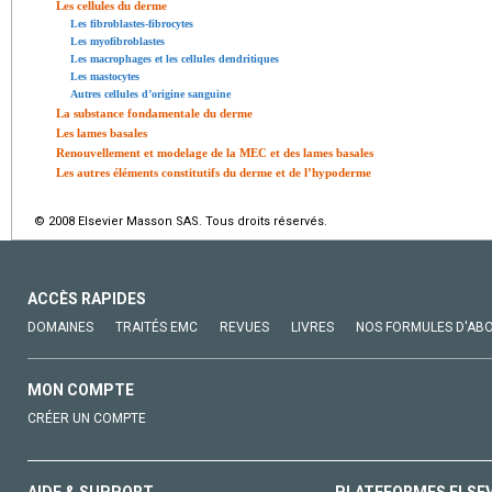
Les cellules du derme
Les fibroblastes-fibrocytes
Les myofibroblastes
Les macrophages et les cellules dendritiques
Les mastocytes
Autres cellules d’origine sanguine
La substance fondamentale du derme
Les lames basales
Renouvellement et modelage de la MEC et des lames basales
Les autres éléments constitutifs du derme et de l’hypoderme
© 2008 Elsevier Masson SAS. Tous droits réservés.
ACCÈS RAPIDES
DOMAINES
TRAITÉS EMC
REVUES
LIVRES
NOS FORMULES D'AB
MON COMPTE
CRÉER UN COMPTE