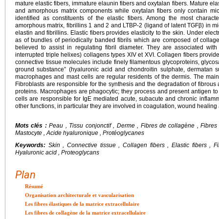
mature elastic fibers, immature elaunin fibers and oxytalan fibers. Mature elas
and amorphous matrix components while oxytalan fibers only contain mic
identified as constituents of the elastic fibers. Among the most charact
amorphous matrix, fibrillins 1 and 2 and LTBP-2 (ligand of latent TGFβ) in mic
elastin and fibrillins. Elastic fibers provides elasticity to the skin. Under el
as of bundles of periodically banded fibrils which are composed of collagen
believed to assist in regulating fibril diameter. They are associated with
interrupted triple helixes) collagens types XIV et XVI. Collagen fibers provide
connective tissue molecules include finely filamentous glycoproteins, glyc
ground substance” (hyaluronic acid and chondroitin sulphate, dermatan sul
macrophages and mast cells are regular residents of the dermis. The main 
Fibroblasts are responsible for the synthesis and the degradation of fibrous
proteins. Macrophages are phagocytic; they process and present antigen t
cells are responsible for IgE mediated acute, subacute and chronic inflammat
other functions, in particular they are involved in coagulation, wound healin
Mots clés :
Peau , Tissu conjonctif , Derme , Fibres de collagène , Fibres
Mastocyte , Acide hyaluronique , Protéoglycanes
Keywords:
Skin , Connective tissue , Collagen fibers , Elastic fibers , 
Hyaluronic acid , Proteoglycans
Plan
Résumé
Organisation architecturale et vascularisation
Les fibres élastiques de la matrice extracellulaire
Les fibres de collagène de la matrice extracellulaire