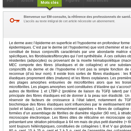
PDF
Article
Figures
Références
Mots clés
Bienvenue sur EM-consulte, la référence des professionnels de santé.
L’accès au texte intégral de cet article nécessite un abonnement.
Le derme avec l’épiderme en superficie et l’hypoderme en profondeur forme la
épidermiques. C’est par le derme (et l’hypoderme) que vont cheminer et se dist
constitué de tissus conjonctifs caractérisés par une abondante matrice e
spécifiques, les fibroblastes/fibrocytes qui l’ont synthétisée. À ces cellules o
résidentes (adipocytes) ou provenant de la moelle hématopoïétique (mac
MEC comporte des fibres (élastiques et de collagène) et une substa
conjonctifs du derme et de l’hypoderme n’ont pas la simple fonction de r
reconnue (d’où leur nom). Il existe trois sortes de fibres élastiques : les 
élastiques proprement dites (matures) et les fibres oxytalanes. Les premi
des plages amorphes entourées de microfibrilles alors que les troi
microfibrilles. Les plages amorphes sont constituées d’élastine qui s’accroche
autres de fibrilline 1 et LTBP-2 (protéine de liaison du TGFβ latent) par l
principale des fibres élastiques est de donner à la peau son élasticité. Un a
réservoir de facteurs de croissance à l’état latent, notamment du TG
biochimique des fibres élastiques sont influencées par le vieillissement int
(soleil et tabac). Les fibres communément appelées « fibres de collagène 
formées d’un assemblage de fibrilles de diamètre régulier (90 nm), à striat
microscopie électronique. Les fibres dites de réticuline en microscopie opt
présentant une striation périodique à 64 nm mais de plus petit diamètre (< 60 
sont toujours hétérotypiques, constituées de collagènes I, III et V qui glob
80 p. cent, 15 à 25 p. cent et 2 à 5 p. cent de l’ensemble des collagène