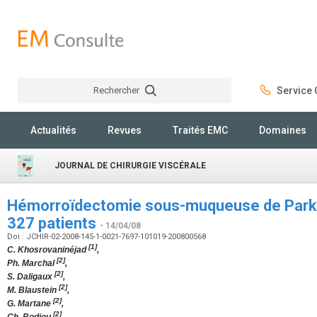
Rechercher
Service C
Rechercher
Actualités
Revues
Traités EMC
Domaines
JOURNAL DE CHIRURGIE VISCÉRALE
Hémorroïdectomie sous-muqueuse de Parks 
327 patients
- 14/04/08
Doi : JCHIR-02-2008-145-1-0021-7697-101019-200800568
[1]
C. Khosrovaninéjad
,
[2]
Ph. Marchal
,
[2]
S. Daligaux
,
[2]
M. Blaustein
,
[2]
G. Martane
,
[2]