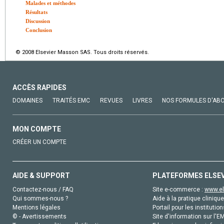
Malades et méthodes
Résultats
Discussion
Conclusion
© 2008 Elsevier Masson SAS. Tous droits réservés.
ACCÈS RAPIDES
DOMAINES
TRAITÉS EMC
REVUES
LIVRES
NOS FORMULES D'AB
MON COMPTE
CRÉER UN COMPTE
AIDE & SUPPORT
PLATEFORMES ELSE
Contactez-nous / FAQ
Site e-commerce :
www.el
Qui sommes-nous ?
Aide à la pratique clinique
Mentions légales
Portail pour les institution
© - Avertissements
Site d'information sur l'E