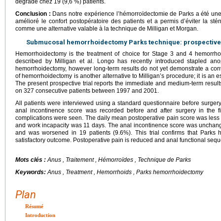
dégradé chez 19 (9,6 %) patients.
Conclusion :
Dans notre expérience l’hémorroïdectomie de Parks a été une 
amélioré le confort postopératoire des patients et a permis d’éviter la sté
comme une alternative valable à la technique de Milligan et Morgan.
Submucosal hemorrhoidectomy Parks technique: prospective s
Hemorrhoidectomy is the treatment of choice for Stage 3 and 4 hemorrhoi
described by Milligan et al. Longo has recently introduced stapled ano
hemorrhoidectomy, however long-term results do not yet demonstrate a conv
of hemorrhoidectomy is another alternative to Milligan’s procedure; it is an
The present prospective trial reports the immediate and medium-term resu
on 327 consecutive patients between 1997 and 2001.
All patients were interviewed using a standard questionnaire before surger
anal incontinence score was recorded before and after surgery in the fi
complications were seen. The daily mean postoperative pain score was less 
and work incapacity was 11 days. The anal incontinence score was unchang
and was worsened in 19 patients (9.6%). This trial confirms that Parks
satisfactory outcome. Postoperative pain is reduced and anal functional sequ
Mots clés :
Anus , Traitement , Hémorroïdes , Technique de Parks
Keywords:
Anus , Treatment , Hemorrhoids , Parks hemorrhoidectomy
Plan
Résumé
Introduction