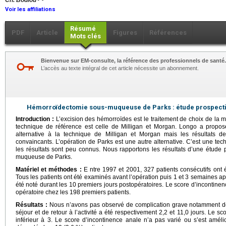
Ch. Bodiou
Voir les affiliations
Résumé
PDF
Article
Figures
Références
Mots clés
Bienvenue sur EM-consulte, la référence des professionnels de santé.
L’accès au texte intégral de cet article nécessite un abonnement.
Hémorroïdectomie sous-muqueuse de Parks : étude prospectiv
Introduction :
L’excision des hémorroïdes est le traitement de choix de la ma
technique de référence est celle de Milligan et Morgan. Longo a prop
alternative à la technique de Milligan et Morgan mais les résultats 
convaincants. L’opération de Parks est une autre alternative. C’est une te
les résultats sont peu connus. Nous rapportons les résultats d’une étude
muqueuse de Parks.
Matériel et méthodes :
E ntre 1997 et 2001, 327 patients consécutifs ont 
Tous les patients ont été examinés avant l’opération puis 1 et 3 semaines ap
été noté durant les 10 premiers jours postopératoires. Le score d’incontinen
opératoire chez les 198 premiers patients.
Résultats :
Nous n’avons pas observé de complication grave notamment d
séjour et de retour à l’activité a été respectivement 2,2 et 11,0 jours. Le 
inférieur à 3. Le score d’incontinence anale n’a pas varié ou s’est amélio