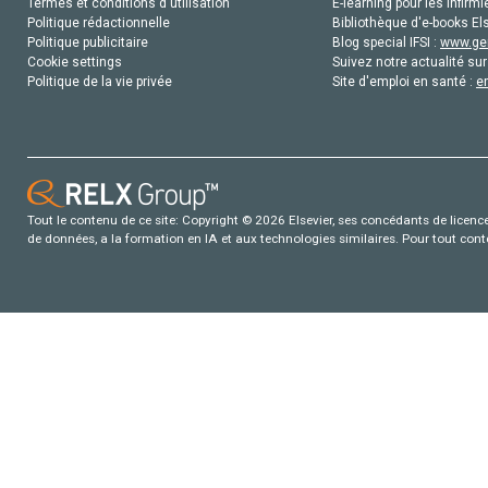
Termes et conditions d'utilisation
E-learning pour les infirmi
Politique rédactionnelle
Bibliothèque d'e-books Els
Politique publicitaire
Blog special IFSI :
www.gen
Cookie settings
Suivez notre actualité sur
Politique de la vie privée
Site d'emploi en santé :
e
Tout le contenu de ce site: Copyright © 2026 Elsevier, ses concédants de licence e
de données, a la formation en IA et aux technologies similaires. Pour tout con