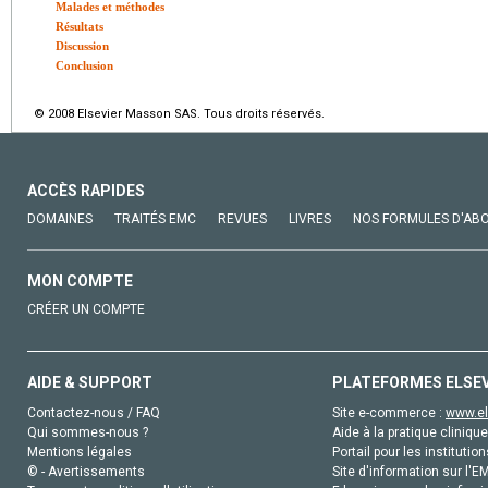
Malades et méthodes
Résultats
Discussion
Conclusion
© 2008 Elsevier Masson SAS. Tous droits réservés.
ACCÈS RAPIDES
DOMAINES
TRAITÉS EMC
REVUES
LIVRES
NOS FORMULES D'AB
MON COMPTE
CRÉER UN COMPTE
AIDE & SUPPORT
PLATEFORMES ELSE
Contactez-nous / FAQ
Site e-commerce :
www.el
Qui sommes-nous ?
Aide à la pratique clinique
Mentions légales
Portail pour les institution
© - Avertissements
Site d'information sur l'E