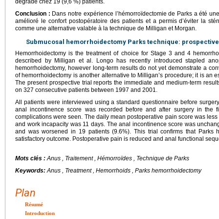
dégradé chez 19 (9,6 %) patients.
Conclusion :
Dans notre expérience l’hémorroïdectomie de Parks a été une 
amélioré le confort postopératoire des patients et a permis d’éviter la sté
comme une alternative valable à la technique de Milligan et Morgan.
Submucosal hemorrhoidectomy Parks technique: prospective s
Hemorrhoidectomy is the treatment of choice for Stage 3 and 4 hemorrhoi
described by Milligan et al. Longo has recently introduced stapled ano
hemorrhoidectomy, however long-term results do not yet demonstrate a conv
of hemorrhoidectomy is another alternative to Milligan’s procedure; it is an
The present prospective trial reports the immediate and medium-term resu
on 327 consecutive patients between 1997 and 2001.
All patients were interviewed using a standard questionnaire before surger
anal incontinence score was recorded before and after surgery in the fi
complications were seen. The daily mean postoperative pain score was less 
and work incapacity was 11 days. The anal incontinence score was unchang
and was worsened in 19 patients (9.6%). This trial confirms that Parks
satisfactory outcome. Postoperative pain is reduced and anal functional sequ
Mots clés :
Anus , Traitement , Hémorroïdes , Technique de Parks
Keywords:
Anus , Treatment , Hemorrhoids , Parks hemorrhoidectomy
Plan
Résumé
Introduction