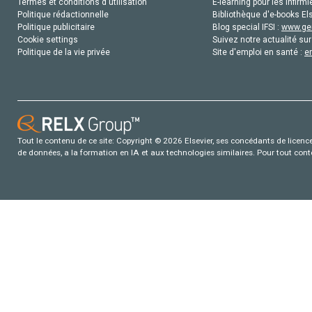
Termes et conditions d'utilisation
E-learning pour les infirmi
Politique rédactionnelle
Bibliothèque d'e-books Els
Politique publicitaire
Blog special IFSI :
www.gen
Cookie settings
Suivez notre actualité sur
Politique de la vie privée
Site d'emploi en santé :
e
Tout le contenu de ce site: Copyright © 2026 Elsevier, ses concédants de licence e
de données, a la formation en IA et aux technologies similaires. Pour tout con