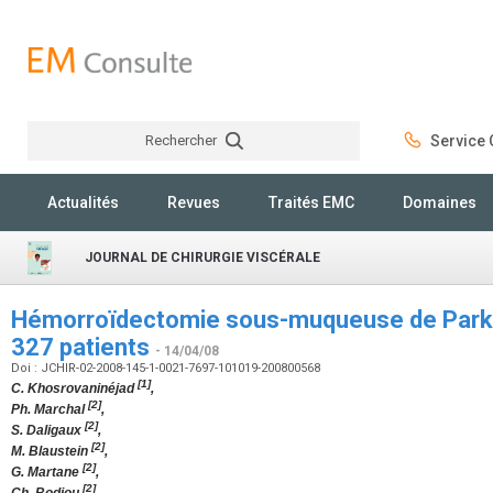
Rechercher
Service C
Rechercher
Actualités
Revues
Traités EMC
Domaines
JOURNAL DE CHIRURGIE VISCÉRALE
Hémorroïdectomie sous-muqueuse de Parks 
327 patients
- 14/04/08
Doi : JCHIR-02-2008-145-1-0021-7697-101019-200800568
[1]
C. Khosrovaninéjad
,
[2]
Ph. Marchal
,
[2]
S. Daligaux
,
[2]
M. Blaustein
,
[2]
G. Martane
,
[2]