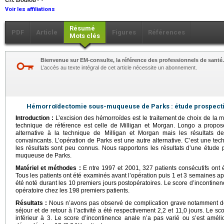
Ch. Bodiou
Voir les affiliations
Résumé
PDF
Article
Figures
Références
Mots clés
Bienvenue sur EM-consulte, la référence des professionnels de santé.
L’accès au texte intégral de cet article nécessite un abonnement.
Hémorroïdectomie sous-muqueuse de Parks : étude prospectiv
Introduction :
L’excision des hémorroïdes est le traitement de choix de la ma
technique de référence est celle de Milligan et Morgan. Longo a prop
alternative à la technique de Milligan et Morgan mais les résultats 
convaincants. L’opération de Parks est une autre alternative. C’est une te
les résultats sont peu connus. Nous rapportons les résultats d’une étude
muqueuse de Parks.
Matériel et méthodes :
E ntre 1997 et 2001, 327 patients consécutifs ont 
Tous les patients ont été examinés avant l’opération puis 1 et 3 semaines ap
été noté durant les 10 premiers jours postopératoires. Le score d’incontinen
opératoire chez les 198 premiers patients.
Résultats :
Nous n’avons pas observé de complication grave notamment d
séjour et de retour à l’activité a été respectivement 2,2 et 11,0 jours. Le 
inférieur à 3. Le score d’incontinence anale n’a pas varié ou s’est amélio