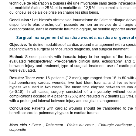
technique de réparation a toujours été une myoraphie sans geste intracardi
La morbidité était de 25 % et la mortalité de 12,5 %. Les complications et l
qui ont eu les délais de prise en charge les plus longs.
Conclusion :
Les blessés victimes de traumatisme de l’aire cardiaque doivent
disponible le plus proche, qu’il possède ou non un service de chirurgie ca
extracorporelle, dans le contexte traumatologique, ne semble apporter aucun
Surgical management of cardiac wounds: cardiac or general 
Objective:
To define modalities of cardiac wound management with a special 
patient toward a surgical service, rapid diagnosis, and surgical treatment.
Method:
Sixteen patients with thoracic injury to the region of the hea
evaluated retrospectively. Pre-operative clinical data, echography, and 
between injury and treatment, type of surgical treatment, use of cardio-pu
were evaluated.
Results:
There were 16 patients (12 men); age ranged from 18 to 80 with a
had penetrating cardiac wounds, two had blunt trauma, and five suffere
bypass was used in two cases. The mean time elapsed between trauma a
(p=0.18). In all cases, surgery consisted of a myoraphy without corona
complications occured in 4 patients (25%) and resulted in 2 deaths (12.5%)
with a prolonged interval between injury and surgical management.
Conclusion:
Patients with cardiac wounds should be transported to the n
benefits to cardio-pulmonary bypass in cardiac trauma.
Mots clés :
Cœur , Traitement , Plaies du cœur , Chirurgie cardiaque , 
corporelle