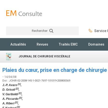
Rechercher
Service C
Rechercher
Actualités
Revues
Traités EMC
Domaines
JOURNAL DE CHIRURGIE VISCÉRALE
Plaies du cœur, prise en charge de chirurgi
- 14/04/08
Doi : JCHIR-02-2008-145-1-0021-7697-101019-200800569
[1]
J.-P. Avaro
,
[2]
D. Grisoli
,
[2]
V. Gariboldi
,
[2]
A. Piccardo
,
[2]
A. Riberi
,
[3]