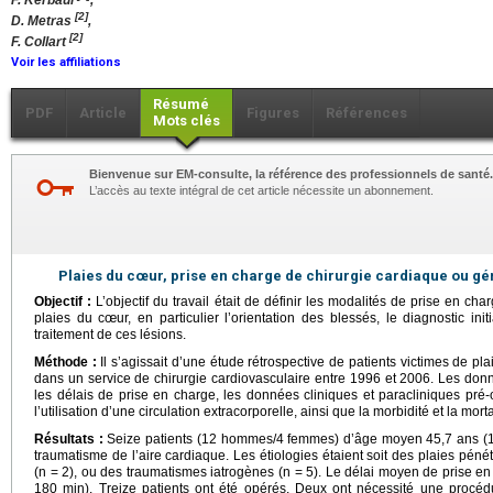
F. Kerbaul
,
[2]
D. Metras
,
[2]
F. Collart
Voir les affiliations
Résumé
PDF
Article
Figures
Références
Mots clés
Bienvenue sur EM-consulte, la référence des professionnels de santé.
L’accès au texte intégral de cet article nécessite un abonnement.
Plaies du cœur, prise en charge de chirurgie cardiaque ou gé
Objectif :
L’objectif du travail était de définir les modalités de prise en cha
plaies du cœur, en particulier l’orientation des blessés, le diagnostic init
traitement de ces lésions.
Méthode :
Il s’agissait d’une étude rétrospective de patients victimes de pla
dans un service de chirurgie cardiovasculaire entre 1996 et 2006. Les donn
les délais de prise en charge, les données cliniques et paracliniques pré-o
l’utilisation d’une circulation extracorporelle, ainsi que la morbidité et la morta
Résultats :
Seize patients (12 hommes/4 femmes) d’âge moyen 45,7 ans (18
traumatisme de l’aire cardiaque. Les étiologies étaient soit des plaies péné
(n = 2), ou des traumatismes iatrogènes (n = 5). Le délai moyen de prise en 
180 min). Treize patients ont été opérés. Deux ont nécessité une procédu