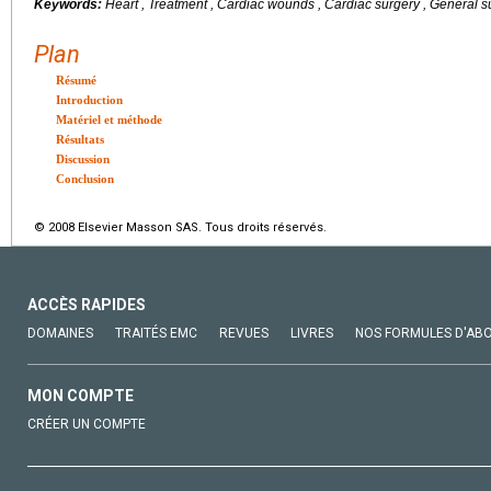
Keywords:
Heart , Treatment , Cardiac wounds , Cardiac surgery , General 
Plan
Résumé
Introduction
Matériel et méthode
Résultats
Discussion
Conclusion
© 2008 Elsevier Masson SAS. Tous droits réservés.
ACCÈS RAPIDES
DOMAINES
TRAITÉS EMC
REVUES
LIVRES
NOS FORMULES D'AB
MON COMPTE
CRÉER UN COMPTE