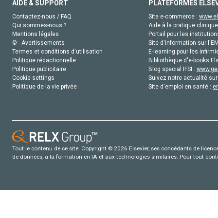
AIDE & SUPPORT
PLATEFORMES ELSE
Contactez-nous / FAQ
Site e-commerce :
www.el
Qui sommes-nous ?
Aide à la pratique clinique
Mentions légales
Portail pour les institution
© - Avertissements
Site d'information sur l'E
Termes et conditions d'utilisation
E-learning pour les infirmi
Politique rédactionnelle
Bibliothèque d'e-books Els
Politique publicitaire
Blog special IFSI :
www.gen
Cookie settings
Suivez notre actualité sur
Politique de la vie privée
Site d'emploi en santé :
e
Tout le contenu de ce site: Copyright © 2026 Elsevier, ses concédants de licence e
de données, a la formation en IA et aux technologies similaires. Pour tout con