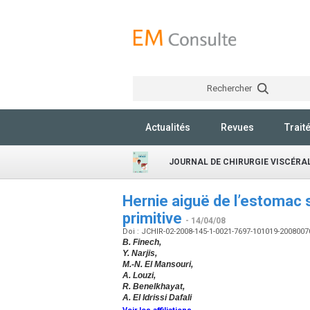
Rechercher
Actualités
Revues
Trait
JOURNAL DE CHIRURGIE VISCÉRA
Hernie aiguë de l’estomac 
primitive
- 14/04/08
Doi : JCHIR-02-2008-145-1-0021-7697-101019-200800
B. Finech,
Y. Narjis,
M.-N. El Mansouri,
A. Louzi,
R. Benelkhayat,
A. El Idrissi Dafali