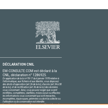
DÉCLARATION CNIL
EM-CONSULTE.COM est déclaré à la
CNIL, déclaration n° 1286925.
En application de la loi nº78-17 du 6 janvier 1978 relative à
l'informatique, aux fichiers et aux libertés, vous disposez
des droits d'opposition (art.26 de la loi), d'accès (art.34 à 38
de la loi), et de rectification (art.36 de la loi) des données
vous concernant. Ainsi, vous pouvez exiger que soient
rectifiées, complétées, clarifiées, mises à jour ou effacées
les informations vous concernant qui sont inexactes,
incomplètes, équivoques, périmées ou dont la collecte ou
l'utilisation ou la conservation est interdite.
Les informations personnelles concernant les visiteurs de
notre site, y compris leur identité, sont confidentielles.