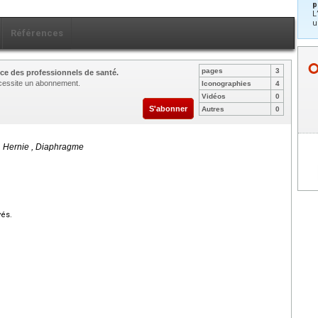
p
L
u
Références
pages
3
ce des professionnels de santé.
nécessite un abonnement.
Iconographies
4
Vidéos
0
S'abonner
Autres
0
 , Hernie , Diaphragme
vés.