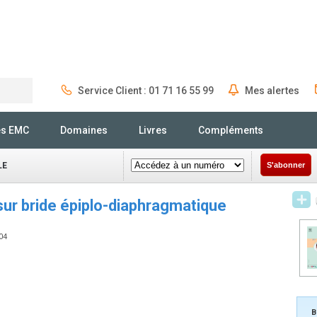
Service Client : 01 71 16 55 99
Mes alertes
Rechercher
és EMC
Domaines
Livres
Compléments
LE
S'abonner
sur bride épiplo-diaphragmatique
704
B