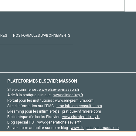
VRES
NOS FORMULES D'ABONNEMENTS
PLATEFORMES ELSEVIER MASSON
Site e-commerce :
www.elsevier-masson.fr
Aide à la pratique clinique :
www.clinicalkey.fr
Portail pour les institutions :
www.em-premium.com
Site d'information sur l'EMC :
emc-info.em-consulte.com
E-learning pour les infirmier(e)s :
pratique-infirmiere.com
Bibliothèque d'e-books Elsevier :
www.elsevierelibrary.fr
Blog special IFSI :
www.generationelsevier.fr
Suivez notre actualité sur notre blog :
www.blog-elsevier-masson.fr
Site d'emploi en santé :
emploisante.com