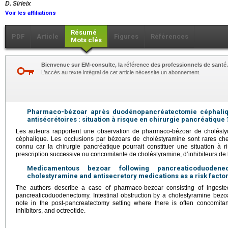
D. Sirieix
Voir les affiliations
Résumé
PDF
Article
Figures
Références
Mots clés
Bienvenue sur EM-consulte, la référence des professionnels de santé.
L’accès au texte intégral de cet article nécessite un abonnement.
Pharmaco-bézoar après duodénopancréatectomie céphaliqu
antisécrétoires : situation à risque en chirurgie pancréatique 
Les auteurs rapportent une observation de pharmaco-bézoar de cholést
céphalique. Les occlusions par bézoars de choléstyramine sont rares chez
connu car la chirurgie pancréatique pourrait constituer une situation à 
prescription successive ou concomitante de choléstyramine, d’inhibiteurs de 
Medicamentous bezoar following pancreaticoduoden
cholestyramine and antisecretory medications as a risk factor
The authors describe a case of pharmaco-bezoar consisting of ingeste
pancreaticoduodenectomy. Intestinal obstruction by a cholestyramine bezoa
note in the post-pancreatectomy setting where there is often concomita
inhibitors, and octreotide.