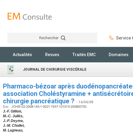
Rechercher
Service C
Rechercher
Actualités
Revues
Traités EMC
Domaines
JOURNAL DE CHIRURGIE VISCÉRALE
Pharmaco-bézoar après duodénopancréatec
association Choléstyramine + antisécrétoires
chirurgie pancréatique ?
- 14/04/08
Doi : JCHIR-02-2008-145-1-0021-7697-101019-200800705
J.-F. Gillion,
M.-C. Jullès,
J.-P. Deyme,
J.-M. Chollet,
M. Lagneau,