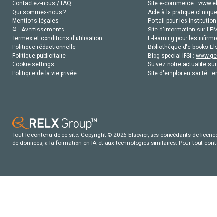
Contactez-nous / FAQ
Site e-commerce :
www.el
Qui sommes-nous ?
Aide à la pratique clinique
Mentions légales
Portail pour les institution
© - Avertissements
Site d'information sur l'E
Termes et conditions d'utilisation
E-learning pour les infirmi
Politique rédactionnelle
Bibliothèque d'e-books Els
Politique publicitaire
Blog special IFSI :
www.gen
Cookie settings
Suivez notre actualité sur
Politique de la vie privée
Site d'emploi en santé :
e
Tout le contenu de ce site: Copyright © 2026 Elsevier, ses concédants de licence e
de données, a la formation en IA et aux technologies similaires. Pour tout con