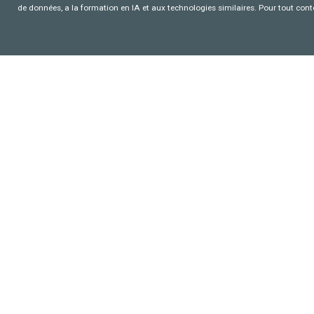
de données, a la formation en IA et aux technologies similaires. Pour tout con