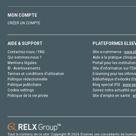
MON COMPTE
CRÉER UN COMPTE
AIDE & SUPPORT
PLATEFORMES ELSE
Contactez-nous / FAQ
Site e-commerce :
www.el
Qui sommes-nous ?
Aide à la pratique clinique
Mentions légales
Portail pour les institution
© - Avertissements
Site d'information sur l'E
Termes et conditions d'utilisation
E-learning pour les infirmi
Politique rédactionnelle
Bibliothèque d'e-books Els
Politique publicitaire
Blog special IFSI :
www.gen
Cookie settings
Suivez notre actualité sur
Politique de la vie privée
Site d'emploi en santé :
e
Tout le contenu de ce site: Copyright © 2026 Elsevier, ses concédants de licence e