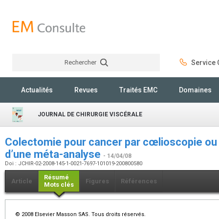
Rechercher
Service C
Rechercher
Actualités
Revues
Traités EMC
Domaines
JOURNAL DE CHIRURGIE VISCÉRALE
Colectomie pour cancer par cœlioscopie ou 
d’une méta-analyse
- 14/04/08
Doi : JCHIR-02-2008-145-1-0021-7697-101019-200800580
Résumé
Article
Figures
Références
Mots clés
© 2008 Elsevier Masson SAS. Tous droits réservés.