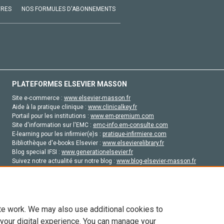
VRES
NOS FORMULES D'ABONNEMENTS
PLATEFORMES ELSEVIER MASSON
Site e-commerce :
www.elsevier-masson.fr
Aide à la pratique clinique :
www.clinicalkey.fr
Portail pour les institutions :
www.em-premium.com
Site d'information sur l'EMC :
emc-info.em-consulte.com
E-learning pour les infirmier(e)s :
pratique-infirmiere.com
Bibliothèque d'e-books Elsevier :
www.elsevierelibrary.fr
Blog special IFSI :
www.generationelsevier.fr
Suivez notre actualité sur notre blog :
www.blog-elsevier-masson.fr
Site d'emploi en santé :
emploisante.com
te work. We may also use additional cookies to
 your digital experience. You can manage your