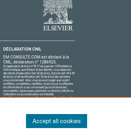
DÉCLARATION CNIL
EM-CONSULTE.COM est déclaré à la
CNIL, déclaration n° 1286925.
En application de la loi nº78-17 du 6 janvier 1978 relative à
l'informatique, aux fichiers et aux libertés, vous disposez
des droits d'opposition (art.26 de la loi), d'accès (art.34 à 38
de la loi), et de rectification (art.36 de la loi) des données
vous concernant. Ainsi, vous pouvez exiger que soient
rectifiées, complétées, clarifiées, mises à jour ou effacées
les informations vous concernant qui sont inexactes,
incomplètes, équivoques, périmées ou dont la collecte ou
l'utilisation ou la conservation est interdite.
Les informations personnelles concernant les visiteurs de
notre site, y compris leur identité, sont confidentielles.
Le responsable du site s'engage sur l'honneur à respecter
les conditions légales de confidentialité applicables en
France et à ne pas divulguer ces informations à des tiers.
Accept all cookies