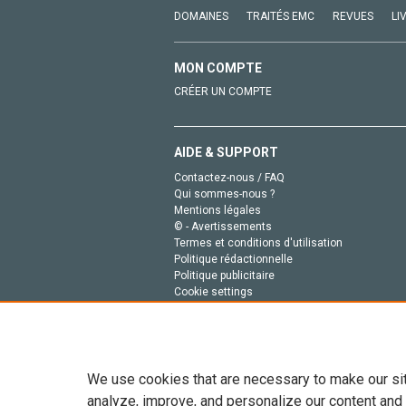
DOMAINES
TRAITÉS EMC
REVUES
LI
MON COMPTE
CRÉER UN COMPTE
AIDE & SUPPORT
Contactez-nous / FAQ
Qui sommes-nous ?
Mentions légales
© - Avertissements
Termes et conditions d'utilisation
Politique rédactionnelle
Politique publicitaire
Cookie settings
Politique de la vie privée
We use cookies that are necessary to make our si
analyze, improve, and personalize our content and