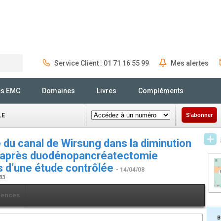
Service Client : 01 71 16 55 99
Mes alertes
Rechercher
és EMC
Domaines
Livres
Compléments
LE
S'abonner
 du canal de Wirsung dans la diminution
s après duodénopancréatectomie
ts d’une étude contrôlée
- 14/04/08
583
rences
B