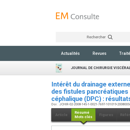
Rechercher
Actualités
Revues
Trait
JOURNAL DE CHIRURGIE VISCÉRA
Intérêt du drainage externe
des fistules pancréatique
céphalique (DPC) : résulta
Doi : JCHIR-02-2008-145-1-0021-7697-101019-200800
Résumé
Article
Figures
Réfé
Mots clés