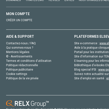
MON COMPTE
CRÉER UN COMPTE
AIDE & SUPPORT
PLATEFORMES ELSE
Contactez-nous / FAQ
Site e-commerce :
www.el
Qui sommes-nous ?
Aide à la pratique clinique
Mentions légales
Portail pour les institution
© - Avertissements
Site d'information sur l'E
Termes et conditions d'utilisation
E-learning pour les infirmi
Politique rédactionnelle
Bibliothèque d'e-books Els
Politique publicitaire
Blog special IFSI :
www.gen
Cookie settings
Suivez notre actualité sur
Politique de la vie privée
Site d'emploi en santé :
e