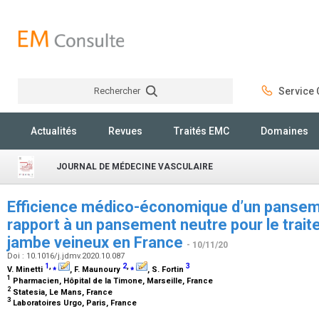
Rechercher
Service C
Rechercher
Actualités
Revues
Traités EMC
Domaines
JOURNAL DE MÉDECINE VASCULAIRE
Efficience médico-économique d’un panse
rapport à un pansement neutre pour le trai
jambe veineux en France
- 10/11/20
Doi : 10.1016/j.jdmv.2020.10.087
1
,
⁎
2
,
⁎
3
V. Minetti
, F. Maunoury
, S. Fortin
1
Pharmacien, Hôpital de la Timone, Marseille, France
2
Statesia, Le Mans, France
3
Laboratoires Urgo, Paris, France