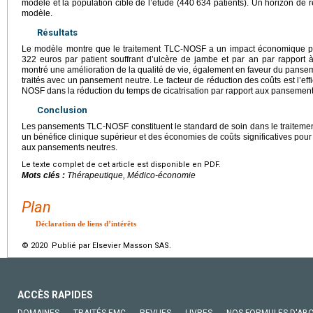
modèle et la population cible de l’étude (440 634 patients). Un horizon de
modèle.
Résultats
Le modèle montre que le traitement TLC-NOSF a un impact économique p
322 euros par patient souffrant d’ulcère de jambe et par an par rapport
montré une amélioration de la qualité de vie, également en faveur du panse
traités avec un pansement neutre. Le facteur de réduction des coûts est l’e
NOSF dans la réduction du temps de cicatrisation par rapport aux pansement
Conclusion
Les pansements TLC-NOSF constituent le standard de soin dans le traitement
un bénéfice clinique supérieur et des économies de coûts significatives pour
aux pansements neutres.
Le texte complet de cet article est disponible en PDF.
Mots clés :
Thérapeutique, Médico-économie
Plan
Déclaration de liens d’intérêts
© 2020 Publié par Elsevier Masson SAS.
ACCÈS RAPIDES
DOMAINES
TRAITÉS EMC
REVUES
LIVRES
NOS FORMULES D'AB