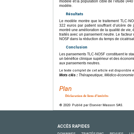
modèle et la population cible de l’étude (44
modèle.
Résultats
Le modèle montre que le traitement TLC-NO
322 euros par patient souffrant d’ulcère d
montré une amélioration de la qualité de vie
traités avec un pansement neutre. Le facteur 
NOSF dans la réduction du temps de cicatrisa
Conclusion
Les pansements TLC-NOSF constituent le stand
un bénéfice clinique supérieur et des économie
aux pansements neutres.
Le texte complet de cet article est disponible 
Mots clés :
Thérapeutique, Médico-économie
Plan
Déclaration de liens d’intérêts
© 2020 Publié par Elsevier Masson SAS.
ACCÈS RAPIDES
DOMAINES
TRAITÉS EMC
REVUES
LI