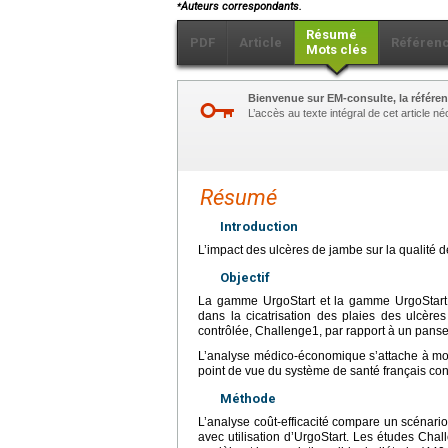
⁎
Auteurs correspondants.
Résumé
PDF
Article
Référen
Mots clés
Bienvenue sur EM-consulte, la référen
L’accès au texte intégral de cet article 
Résumé
Introduction
L’impact des ulcères de jambe sur la qualité de
Objectif
La gamme UrgoStart et la gamme UrgoStart P
dans la cicatrisation des plaies des ulcè
contrôlée, Challenge1, par rapport à un panse
L’analyse médico-économique s’attache à mo
point de vue du système de santé français con
Méthode
L’analyse coût-efficacité compare un scénari
avec utilisation d’UrgoStart. Les études Chal