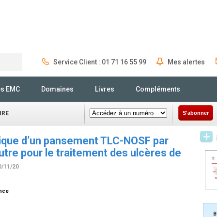
Service Client : 01 71 16 55 99
Mes alertes
Rechercher
és EMC
Domaines
Livres
Compléments
IRE
S'abonner
ique d’un pansement TLC-NOSF par
tre pour le traitement des ulcères de
0/11/20
ance
B