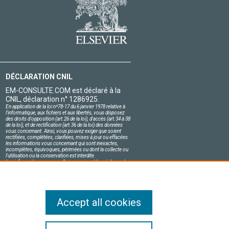
DÉCLARATION CNIL
EM-CONSULTE.COM est déclaré à la
CNIL, déclaration n° 1286925.
En application de la loi nº78-17 du 6 janvier 1978 relative à
l'informatique, aux fichiers et aux libertés, vous disposez
des droits d'opposition (art.26 de la loi), d'accès (art.34 à 38
de la loi), et de rectification (art.36 de la loi) des données
vous concernant. Ainsi, vous pouvez exiger que soient
rectifiées, complétées, clarifiées, mises à jour ou effacées
les informations vous concernant qui sont inexactes,
incomplètes, équivoques, périmées ou dont la collecte ou
l'utilisation ou la conservation est interdite.
Les informations personnelles concernant les visiteurs de
notre site, y compris leur identité, sont confidentielles.
Le responsable du site s'engage sur l'honneur à respecter
les conditions légales de confidentialité applicables en
France et à ne pas divulguer ces informations à des tiers.
Accept all cookies