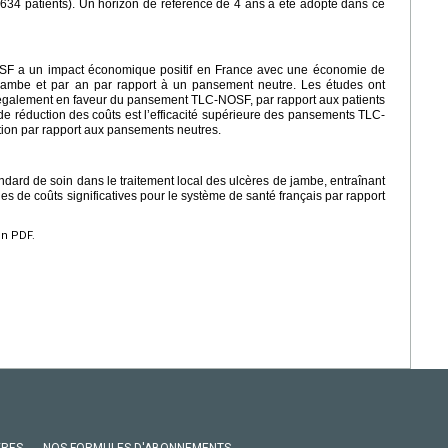
0 634 patients). Un horizon de référence de 4 ans a été adopté dans ce
SF a un impact économique positif en France avec une économie de
e jambe et par an par rapport à un pansement neutre. Les études ont
, également en faveur du pansement TLC-NOSF, par rapport aux patients
de réduction des coûts est l’efficacité supérieure des pansements TLC-
tion par rapport aux pansements neutres.
ard de soin dans le traitement local des ulcères de jambe, entraînant
s de coûts significatives pour le système de santé français par rapport
en PDF.
VRES
NOS FORMULES D'ABONNEMENTS