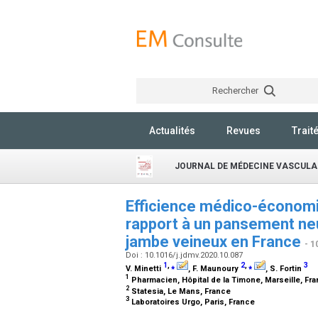
Rechercher
Actualités
Revues
Trait
JOURNAL DE MÉDECINE VASCULA
Efficience médico-économ
rapport à un pansement neu
jambe veineux en France
- 1
Doi : 10.1016/j.jdmv.2020.10.087
1
,
⁎
2
,
⁎
3
V. Minetti
, F. Maunoury
, S. Fortin
1
Pharmacien, Hôpital de la Timone, Marseille, Fr
2
Statesia, Le Mans, France
3
Laboratoires Urgo, Paris, France