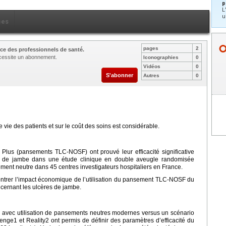
p
L
u
ces
pages
2
ce des professionnels de santé.
nécessite un abonnement.
Iconographies
0
Vidéos
0
S'abonner
Autres
0
 vie des patients et sur le coût des soins est considérable.
lus (pansements TLC-NOSF) ont prouvé leur efficacité significative
res de jambe dans une étude clinique en double aveugle randomisée
ment neutre dans 45 centres investigateurs hospitaliers en France.
ntrer l’impact économique de l’utilisation du pansement TLC-NOSF du
cernant les ulcères de jambe.
o avec utilisation de pansements neutres modernes versus un scénario
lenge1 et Reality2 ont permis de définir des paramètres d’efficacité du