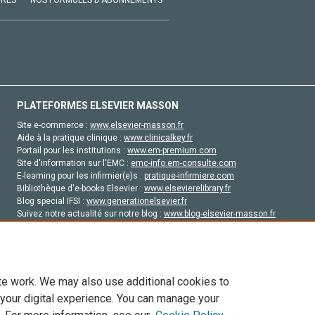
PLATEFORMES ELSEVIER MASSON
Site e-commerce :
www.elsevier-masson.fr
Aide à la pratique clinique :
www.clinicalkey.fr
Portail pour les institutions :
www.em-premium.com
Site d'information sur l'EMC :
emc-info.em-consulte.com
E-learning pour les infirmier(e)s :
pratique-infirmiere.com
Bibliothèque d'e-books Elsevier :
www.elsevierelibrary.fr
Blog special IFSI :
www.generationelsevier.fr
Suivez notre actualité sur notre blog :
www.blog-elsevier-masson.fr
Site d'emploi en santé :
emploisante.com
te work. We may also use additional cookies to
 your digital experience. You can manage your