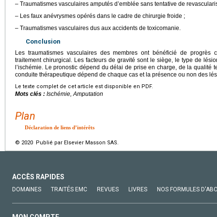
– Traumatismes vasculaires amputés d’emblée sans tentative de revascularis
– Les faux anévrysmes opérés dans le cadre de chirurgie froide ;
– Traumatismes vasculaires dus aux accidents de toxicomanie.
Conclusion
Les traumatismes vasculaires des membres ont bénéficié de progrès co
traitement chirurgical. Les facteurs de gravité sont le siège, le type de lési
l’ischémie. Le pronostic dépend du délai de prise en charge, de la qualité t
conduite thérapeutique dépend de chaque cas et la présence ou non des lés
Le texte complet de cet article est disponible en PDF.
Mots clés :
Ischémie, Amputation
Plan
Déclaration de liens d’intérêts
© 2020 Publié par Elsevier Masson SAS.
ACCÈS RAPIDES
DOMAINES
TRAITÉS EMC
REVUES
LIVRES
NOS FORMULES D'AB
MON COMPTE