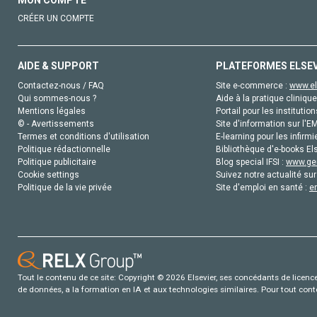
CRÉER UN COMPTE
AIDE & SUPPORT
PLATEFORMES ELSE
Contactez-nous / FAQ
Site e-commerce :
www.el
Qui sommes-nous ?
Aide à la pratique clinique
Mentions légales
Portail pour les institution
© - Avertissements
Site d'information sur l'E
Termes et conditions d'utilisation
E-learning pour les infirmi
Politique rédactionnelle
Bibliothèque d'e-books Els
Politique publicitaire
Blog special IFSI :
www.gen
Cookie settings
Suivez notre actualité sur
Politique de la vie privée
Site d'emploi en santé :
e
Tout le contenu de ce site: Copyright © 2026 Elsevier, ses concédants de licence e
de données, a la formation en IA et aux technologies similaires. Pour tout con