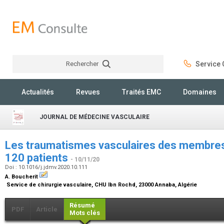
Rechercher
Service C
Rechercher
Actualités
Revues
Traités EMC
Domaines
JOURNAL DE MÉDECINE VASCULAIRE
Les traumatismes vasculaires des membres
120 patients
- 10/11/20
Doi : 10.1016/j.jdmv.2020.10.111
A. Boucherit
Service de chirurgie vasculaire, CHU Ibn Rochd, 23000 Annaba, Algérie
Résumé
PDF
Article
Mots clés