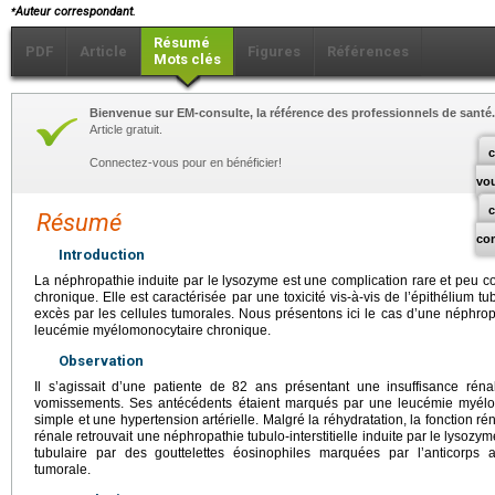
⁎
Auteur correspondant.
Résumé
PDF
Article
Figures
Références
Mots clés
Bienvenue sur EM-consulte, la référence des professionnels de santé.
Article gratuit.
c
Connectez-vous pour en bénéficier!
vo
Résumé
co
Introduction
La néphropathie induite par le lysozyme est une complication rare et peu
chronique. Elle est caractérisée par une toxicité vis-à-vis de l’épithélium 
excès par les cellules tumorales. Nous présentons ici le cas d’une néphr
leucémie myélomonocytaire chronique.
Observation
Il s’agissait d’une patiente de 82 ans présentant une insuffisance rén
vomissements. Ses antécédents étaient marqués par une leucémie myélo
simple et une hypertension artérielle. Malgré la réhydratation, la fonction ré
rénale retrouvait une néphropathie tubulo-interstitielle induite par le lysozy
tubulaire par des gouttelettes éosinophiles marquées par l’anticorps a
tumorale.