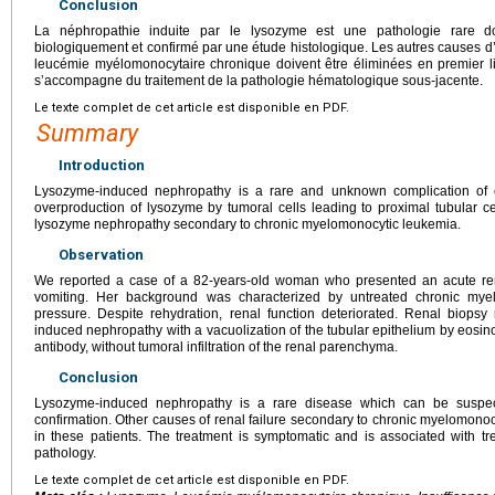
Conclusion
La néphropathie induite par le lysozyme est une pathologie rare do
biologiquement et confirmé par une étude histologique. Les autres causes d
leucémie myélomonocytaire chronique doivent être éliminées en premier li
s’accompagne du traitement de la pathologie hématologique sous-jacente.
Le texte complet de cet article est disponible en PDF.
Summary
Introduction
Lysozyme-induced nephropathy is a rare and unknown complication of 
overproduction of lysozyme by tumoral cells leading to proximal tubular ce
lysozyme nephropathy secondary to chronic myelomonocytic leukemia.
Observation
We reported a case of a 82-years-old woman who presented an acute rena
vomiting. Her background was characterized by untreated chronic my
pressure. Despite rehydration, renal function deteriorated. Renal biopsy r
induced nephropathy with a vacuolization of the tubular epithelium by eosino
antibody, without tumoral infiltration of the renal parenchyma.
Conclusion
Lysozyme-induced nephropathy is a rare disease which can be suspect
confirmation. Other causes of renal failure secondary to chronic myelomonocy
in these patients. The treatment is symptomatic and is associated with t
pathology.
Le texte complet de cet article est disponible en PDF.