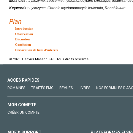
Mots clés :
Lysozyme, Leucémie myélomonocytaire chronique, Insuffisance 
Keywords :
Lysozyme, Chronic myelomonocytic leukemia, Renal failure
Plan
Introduction
Observation
Discussion
Conclusion
Déclaration de liens d’intérêts
© 2020 Elsevier Masson SAS. Tous droits réservés.
ACCÈS RAPIDES
DOMAINES
TRAITÉS EMC
REVUES
LIVRES
NOS FORMULES D'AB
MON COMPTE
CRÉER UN COMPTE
AIDE & SUPPORT
PLATEFORMES ELSE