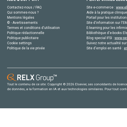
Contactez-nous / FAQ
Site e-commerce :
www.el
Qui sommes-nous ?
Aide à la pratique clinique
Mentions légales
Portail pour les institution
© - Avertissements
Site d'information sur l'E
Termes et conditions d'utilisation
E-learning pour les infirmi
Politique rédactionnelle
Bibliothèque d'e-books Els
Politique publicitaire
Blog special IFSI :
www.gen
Cookie settings
Suivez notre actualité sur
Politique de la vie privée
Site d'emploi en santé :
e
Tout le contenu de ce site: Copyright © 2026 Elsevier, ses concédants de licence e
de données, a la formation en IA et aux technologies similaires. Pour tout con