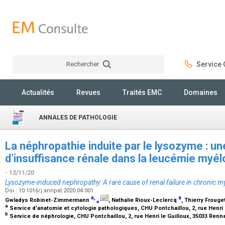
Rechercher
Service C
Rechercher
Actualités
Revues
Traités EMC
Domaines
ANNALES DE PATHOLOGIE
La néphropathie induite par le lysozyme : u
d’insuffisance rénale dans la leucémie myé
- 12/11/20
Lysozyme-induced nephropathy: A rare cause of renal failure in chronic 
Doi : 10.1016/j.annpat.2020.04.001
a
,
a
Gwladys Robinet-Zimmermann
⁎
, Nathalie Rioux-Leclercq
, Thierry Frouge
a
Service d’anatomie et cytologie pathologiques, CHU Pontchaillou, 2, rue Henri
b
Service de néphrologie, CHU Pontchaillou, 2, rue Henri le Guilloux, 35033 Ren