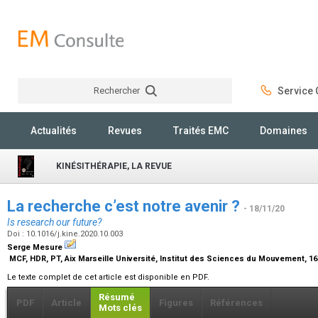
Rechercher
Service C
Rechercher
Actualités
Revues
Traités EMC
Domaines
KINÉSITHÉRAPIE, LA REVUE
La recherche c’est notre avenir ?
- 18/11/20
Is research our future?
Doi : 10.1016/j.kine.2020.10.003
Serge Mesure
MCF, HDR, PT, Aix Marseille Université, Institut des Sciences du Mouvement, 16
Le texte complet de cet article est disponible en PDF.
Résumé
PDF
Article
Figures
Références
Mots clés