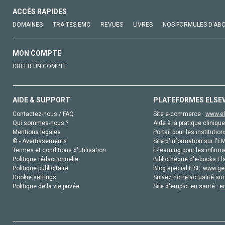
ACCÈS RAPIDES
DOMAINES
TRAITÉS EMC
REVUES
LIVRES
NOS FORMULES D'AB
MON COMPTE
CRÉER UN COMPTE
AIDE & SUPPORT
PLATEFORMES ELSE
Contactez-nous / FAQ
Site e-commerce :
www.el
Qui sommes-nous ?
Aide à la pratique clinique
Mentions légales
Portail pour les institution
© - Avertissements
Site d'information sur l'E
Termes et conditions d'utilisation
E-learning pour les infirmi
Politique rédactionnelle
Bibliothèque d'e-books Els
Politique publicitaire
Blog special IFSI :
www.gen
Cookie settings
Suivez notre actualité sur
Politique de la vie privée
Site d'emploi en santé :
e