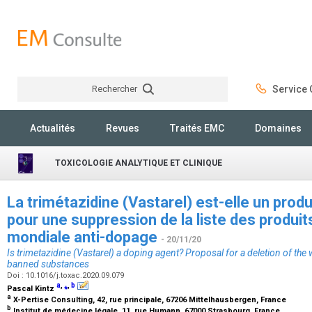
Rechercher
Service C
Rechercher
Actualités
Revues
Traités EMC
Domaines
TOXICOLOGIE ANALYTIQUE ET CLINIQUE
La trimétazidine (Vastarel) est-elle un prod
pour une suppression de la liste des produit
mondiale anti-dopage
- 20/11/20
Is trimetazidine (Vastarel) a doping agent? Proposal for a deletion of the 
banned substances
Doi : 10.1016/j.toxac.2020.09.079
a
,
⁎
,
b
Pascal Kintz
a
X-Pertise Consulting, 42, rue principale, 67206 Mittelhausbergen, France
b
Institut de médecine légale, 11, rue Humann, 67000 Strasbourg, France