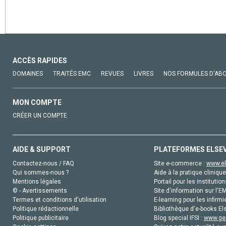
ACCÈS RAPIDES
DOMAINES
TRAITÉS EMC
REVUES
LIVRES
NOS FORMULES D'AB
MON COMPTE
CRÉER UN COMPTE
AIDE & SUPPORT
PLATEFORMES ELSE
Contactez-nous / FAQ
Site e-commerce :
www.el
Qui sommes-nous ?
Aide à la pratique clinique
Mentions légales
Portail pour les institution
© - Avertissements
Site d'information sur l'E
Termes et conditions d'utilisation
E-learning pour les infirmi
Politique rédactionnelle
Bibliothèque d'e-books Els
Politique publicitaire
Blog special IFSI :
www.gen