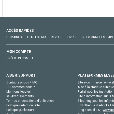
ACCÈS RAPIDES
DOMAINES
TRAITÉS EMC
REVUES
LIVRES
NOS FORMULES D'AB
MON COMPTE
CRÉER UN COMPTE
AIDE & SUPPORT
PLATEFORMES ELSE
Contactez-nous / FAQ
Site e-commerce :
www.el
Qui sommes-nous ?
Aide à la pratique clinique
Mentions légales
Portail pour les institution
© - Avertissements
Site d'information sur l'E
Termes et conditions d'utilisation
E-learning pour les infirmi
Politique rédactionnelle
Bibliothèque d'e-books Els
Politique publicitaire
Blog special IFSI :
www.gen