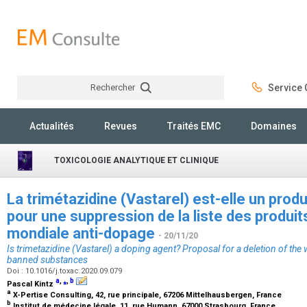
Rechercher
Service C
Rechercher
Actualités
Revues
Traités EMC
Domaines
TOXICOLOGIE ANALYTIQUE ET CLINIQUE
La trimétazidine (Vastarel) est-elle un prod
pour une suppression de la liste des produit
mondiale anti-dopage
- 20/11/20
Is trimetazidine (Vastarel) a doping agent? Proposal for a deletion of the 
banned substances
Doi : 10.1016/j.toxac.2020.09.079
a
,
⁎
,
b
Pascal Kintz
a
X-Pertise Consulting, 42, rue principale, 67206 Mittelhausbergen, France
b
Institut de médecine légale, 11, rue Humann, 67000 Strasbourg, France