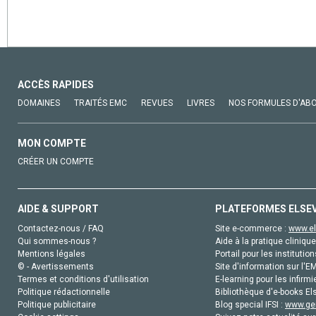
ACCÈS RAPIDES
DOMAINES
TRAITÉS EMC
REVUES
LIVRES
NOS FORMULES D'AB
MON COMPTE
CRÉER UN COMPTE
AIDE & SUPPORT
PLATEFORMES ELSE
Contactez-nous / FAQ
Site e-commerce :
www.el
Qui sommes-nous ?
Aide à la pratique clinique
Mentions légales
Portail pour les institution
© - Avertissements
Site d'information sur l'E
Termes et conditions d'utilisation
E-learning pour les infirmi
Politique rédactionnelle
Bibliothèque d'e-books Els
Politique publicitaire
Blog special IFSI :
www.gen