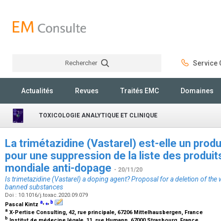
Rechercher
Service C
Rechercher
Actualités
Revues
Traités EMC
Domaines
TOXICOLOGIE ANALYTIQUE ET CLINIQUE
La trimétazidine (Vastarel) est-elle un prod
pour une suppression de la liste des produit
mondiale anti-dopage
- 20/11/20
Is trimetazidine (Vastarel) a doping agent? Proposal for a deletion of the 
banned substances
Doi : 10.1016/j.toxac.2020.09.079
a
,
⁎
,
b
Pascal Kintz
a
X-Pertise Consulting, 42, rue principale, 67206 Mittelhausbergen, France
b
Institut de médecine légale, 11, rue Humann, 67000 Strasbourg, France