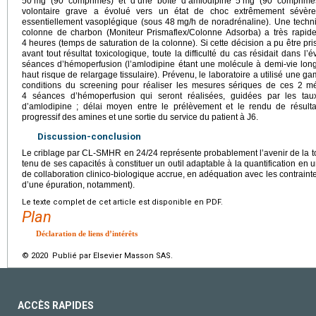
50
mg (90 comprimés) et d’une boîte d’amlodipine 5
mg (90 comprimés
volontaire grave a évolué vers un état de choc extrêmement sévère
essentiellement vasoplégique (sous 48
mg/h de noradrénaline). Une techn
colonne de charbon (Moniteur Prismaflex/Colonne Adsorba) a très rapi
4
heures (temps de saturation de la colonne). Si cette décision a pu être pris
avant tout résultat toxicologique, toute la difficulté du cas résidait dans l’
séances d’hémoperfusion (l’amlodipine étant une molécule à demi-vie long
haut risque de relargage tissulaire). Prévenu, le laboratoire a utilisé une 
conditions du screening pour réaliser les mesures sériques de ces 2 m
4 séances d’hémoperfusion qui seront réalisées, guidées par les tau
d’amlodipine ; délai moyen entre le prélèvement et le rendu de résult
progressif des amines et une sortie du service du patient à J6.
Discussion-conclusion
Le criblage par CL-SMHR en 24/24 représente probablement l’avenir de la t
tenu de ses capacités à constituer un outil adaptable à la quantification en
de collaboration clinico-biologique accrue, en adéquation avec les contraint
d’une épuration, notamment).
Le texte complet de cet article est disponible en PDF.
Plan
Déclaration de liens d’intérêts
© 2020 Publié par Elsevier Masson SAS.
ACCÈS RAPIDES