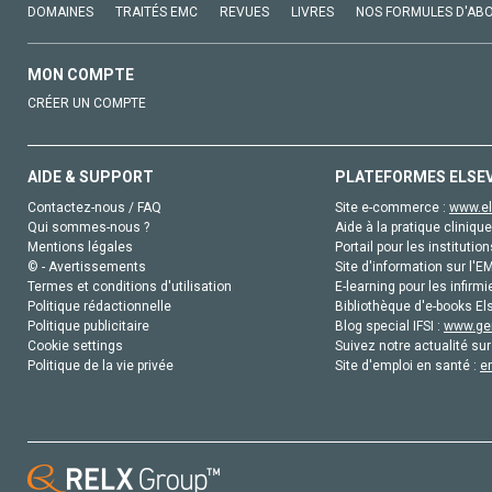
DOMAINES
TRAITÉS EMC
REVUES
LIVRES
NOS FORMULES D'AB
MON COMPTE
CRÉER UN COMPTE
AIDE & SUPPORT
PLATEFORMES ELSE
Contactez-nous / FAQ
Site e-commerce :
www.el
Qui sommes-nous ?
Aide à la pratique clinique
Mentions légales
Portail pour les institution
© - Avertissements
Site d'information sur l'E
Termes et conditions d'utilisation
E-learning pour les infirmi
Politique rédactionnelle
Bibliothèque d'e-books Els
Politique publicitaire
Blog special IFSI :
www.gen
Cookie settings
Suivez notre actualité sur
Politique de la vie privée
Site d'emploi en santé :
e