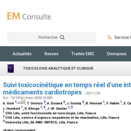
Rechercher
Service C
Rechercher
Actualités
Revues
Traités EMC
Domaines
TOXICOLOGIE ANALYTIQUE ET CLINIQUE
Suivi toxicocinétique en temps réel d’une in
médicaments cardiotropes
- 20/11/20
Doi : 10.1016/j.toxac.2020.10.009
1
,
⁎
2
2
2
1
1
A. Gish
, T. Onimus
, A. Durand
, J. Goutay
, B. Hennart
, F. Hakim
, E. 
1
1
,
3
1
,
3
L. Humbert
, D. Allorge
, J.-M. Gaulier
1
CHU Lille, unité fonctionnelle de toxicologie, Lille, France
2
CHU Lille, service d’urgence respiratoire et de réanimation, Lille, France
3
University Lille, EA 4483–IMPECS, Lille, France
⁎
Auteur correspondant.