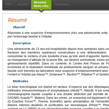
Résumé
PDF
Article
Tableaux
Mots clés
Résumé
Objectif
Répondre à une suspicion d’empoisonnement chez une adolescente suite à
par l’entourage familial à l’hôpital.
Description
Une adolescente de 13 ans est hospitalisée depuis trois semaines dans un
fractures des membres supérieurs consécutives à une défenestration. 
consommer le contenu d’une bouteille d’eau qu’elle vient d’apporter. Après
un changement d’attitude de la jeune fille, qui devient somnolente, moins p
gémissements répétitifs. Dans ce contexte, le Centre Anti Poison de Par
incriminée et la réalisation immédiate de prélèvements sanguin et urinaire
liquide sont transmis au laboratoire pour suspicion d’empoisonnement avec 
l’enfant à l’hôpital par Atarax™, Doliprane™, Bactrim™, Rifadine™ et Symbi
Méthodes
Le bilan toxicologique est réalisé en secteur d’urgence par des dépistages
méthodes immunochimiques et enzymatiques (Alinity™, Abbott). Il est com
chromatographie liquide couplée à une double détection par barrette de
DAD/MS, Acquity™, Waters). Dans les urines, un screening est également r
(Q Exactive Focus™, Thermo Scientific) après précipitation de l’échantill
étalons internes deutérés et purification sur microplaque (Phree™, Phe
analysé en LC-HRMS et par chromatographie gazeuse couplée à la spect