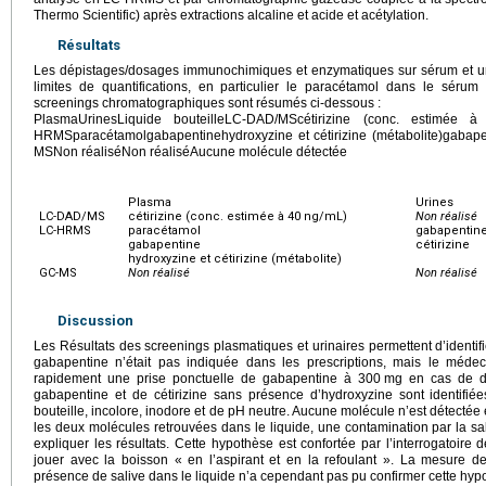
Thermo Scientific) après extractions alcaline et acide et acétylation.
Résultats
Les dépistages/dosages immunochimiques et enzymatiques sur sérum et urin
limites de quantifications, en particulier le paracétamol dans le sérum
screenings chromatographiques sont résumés ci-dessous :
PlasmaUrinesLiquide bouteilleLC-DAD/MScétirizine (conc. estimée à
HRMSparacétamolgabapentinehydroxyzine et cétirizine (métabolite)gabapen
MSNon réaliséNon réaliséAucune molécule détectée
Plasma
Urines
LC-DAD/MS
cétirizine (conc. estimée à 40
ng/mL)
Non réalisé
LC-HRMS
paracétamol
gabapentin
gabapentine
cétirizine
hydroxyzine et cétirizine (métabolite)
GC-MS
Non réalisé
Non réalisé
Discussion
Les Résultats des screenings plasmatiques et urinaires permettent d’identifi
gabapentine n’était pas indiquée dans les prescriptions, mais le médec
rapidement une prise ponctuelle de gabapentine à 300
mg en cas de do
gabapentine et de cétirizine sans présence d’hydroxyzine sont identifi
bouteille, incolore, inodore et de pH neutre. Aucune molécule n’est détectée
les deux molécules retrouvées dans le liquide, une contamination par la sa
expliquer les résultats. Cette hypothèse est confortée par l’interrogatoire de
jouer avec la boisson « en l’aspirant et en la refoulant ». La mesure de l
présence de salive dans le liquide n’a cependant pas pu confirmer cette hyp