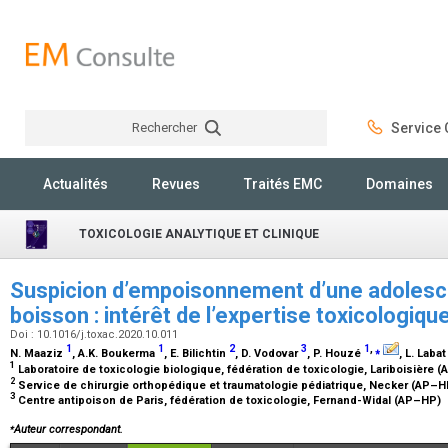
Rechercher
Service C
Rechercher
Actualités
Revues
Traités EMC
Domaines
TOXICOLOGIE ANALYTIQUE ET CLINIQUE
Suspicion d’empoisonnement d’une adolesc
boisson : intérêt de l’expertise toxicologiqu
Doi : 10.1016/j.toxac.2020.10.011
1
1
2
3
1
,
⁎
N. Maaziz
, A.K. Boukerma
, E. Bilichtin
, D. Vodovar
, P. Houzé
, L. Laba
1
Laboratoire de toxicologie biologique, fédération de toxicologie, Lariboisière
2
Service de chirurgie orthopédique et traumatologie pédiatrique, Necker (AP–
3
Centre antipoison de Paris, fédération de toxicologie, Fernand-Widal (AP–HP)
⁎
Auteur correspondant.