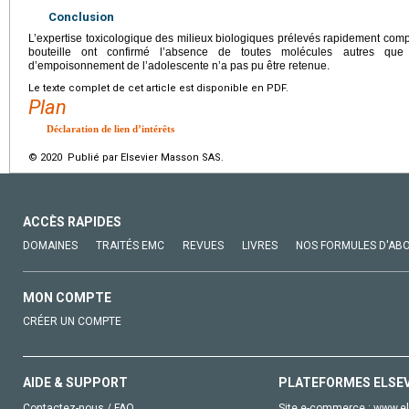
Conclusion
L’expertise toxicologique des milieux biologiques prélevés rapidement com
bouteille ont confirmé l’absence de toutes molécules autres que 
d’empoisonnement de l’adolescente n’a pas pu être retenue.
Le texte complet de cet article est disponible en PDF.
Plan
Déclaration de lien d’intérêts
© 2020 Publié par Elsevier Masson SAS.
ACCÈS RAPIDES
DOMAINES
TRAITÉS EMC
REVUES
LIVRES
NOS FORMULES D'AB
MON COMPTE
CRÉER UN COMPTE
AIDE & SUPPORT
PLATEFORMES ELSE
Contactez-nous / FAQ
Site e-commerce :
www.el