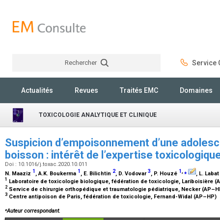
Rechercher
Service C
Rechercher
Actualités
Revues
Traités EMC
Domaines
TOXICOLOGIE ANALYTIQUE ET CLINIQUE
Suspicion d’empoisonnement d’une adolesc
boisson : intérêt de l’expertise toxicologiqu
Doi : 10.1016/j.toxac.2020.10.011
1
1
2
3
1
,
⁎
N. Maaziz
, A.K. Boukerma
, E. Bilichtin
, D. Vodovar
, P. Houzé
, L. Laba
1
Laboratoire de toxicologie biologique, fédération de toxicologie, Lariboisière
2
Service de chirurgie orthopédique et traumatologie pédiatrique, Necker (AP–
3
Centre antipoison de Paris, fédération de toxicologie, Fernand-Widal (AP–HP)
⁎
Auteur correspondant.