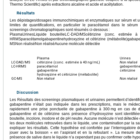
Thermo Scientific) après extractions alcaline et acide et acétylation.
Résultats
Les dépistages/dosages immunochimiques et enzymatiques sur sérum et urin
limites de quantifications, en particulier le paracétamol dans le sérum
screenings chromatographiques sont résumés ci-dessous :
PlasmaUrinesLiquide bouteilleLC-DAD/MScétirizine (conc. estimée à
HRMSparacétamolgabapentinehydroxyzine et cétirizine (métabolite)gabapen
MSNon réaliséNon réaliséAucune molécule détectée
Plasma
Urines
LC-DAD/MS
cétirizine (conc. estimée à 40
ng/mL)
Non réalisé
LC-HRMS
paracétamol
gabapentin
gabapentine
cétirizine
hydroxyzine et cétirizine (métabolite)
GC-MS
Non réalisé
Non réalisé
Discussion
Les Résultats des screenings plasmatiques et urinaires permettent d’identifi
gabapentine n’était pas indiquée dans les prescriptions, mais le médec
rapidement une prise ponctuelle de gabapentine à 300
mg en cas de do
gabapentine et de cétirizine sans présence d’hydroxyzine sont identifi
bouteille, incolore, inodore et de pH neutre. Aucune molécule n’est détectée
les deux molécules retrouvées dans le liquide, une contamination par la sa
expliquer les résultats. Cette hypothèse est confortée par l’interrogatoire de
jouer avec la boisson « en l’aspirant et en la refoulant ». La mesure de l
présence de salive dans le liquide n’a cependant pas pu confirmer cette hyp