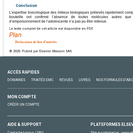
Conclusion
L’expertise toxicologique des milieux biologiques prélevés rapidement com
bouteille ont confirmé l’absence de toutes molécules autres que 
d’empoisonnement de l’adolescente n’a pas pu être retenue.
Le texte complet de cet article est disponible en PDF.
Plan
Déclaration de lien d’intérêts
© 2020 Publié par Elsevier Masson SAS.
ACCÈS RAPIDES
DOMAINES
TRAITÉS EMC
REVUES
LIVRES
NOS FORMULES D'AB
MON COMPTE
CRÉER UN COMPTE
AIDE & SUPPORT
PLATEFORMES ELSE
Contactez-nous / FAQ
Site e-commerce :
www.el