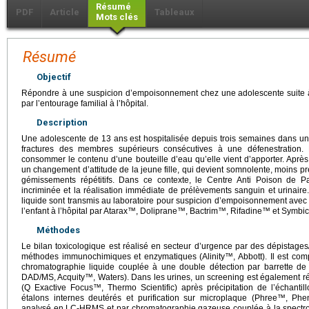
Résumé
PDF
Article
Tableaux
Mots clés
Résumé
Objectif
Répondre à une suspicion d’empoisonnement chez une adolescente suite à
par l’entourage familial à l’hôpital.
Description
Une adolescente de 13 ans est hospitalisée depuis trois semaines dans un
fractures des membres supérieurs consécutives à une défenestration. 
consommer le contenu d’une bouteille d’eau qu’elle vient d’apporter. Après
un changement d’attitude de la jeune fille, qui devient somnolente, moins p
gémissements répétitifs. Dans ce contexte, le Centre Anti Poison de Par
incriminée et la réalisation immédiate de prélèvements sanguin et urinaire
liquide sont transmis au laboratoire pour suspicion d’empoisonnement avec 
l’enfant à l’hôpital par Atarax™, Doliprane™, Bactrim™, Rifadine™ et Symbi
Méthodes
Le bilan toxicologique est réalisé en secteur d’urgence par des dépistages
méthodes immunochimiques et enzymatiques (Alinity™, Abbott). Il est com
chromatographie liquide couplée à une double détection par barrette de
DAD/MS, Acquity™, Waters). Dans les urines, un screening est également r
(Q Exactive Focus™, Thermo Scientific) après précipitation de l’échantill
étalons internes deutérés et purification sur microplaque (Phree™, Phe
analysé en LC-HRMS et par chromatographie gazeuse couplée à la spect