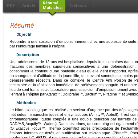
Résumé
PDF
Article
Tableaux
Mots clés
Résumé
Objectif
Répondre à une suspicion d’empoisonnement chez une adolescente suite à
par l’entourage familial à l’hôpital.
Description
Une adolescente de 13 ans est hospitalisée depuis trois semaines dans un
fractures des membres supérieurs consécutives à une défenestration. 
consommer le contenu d’une bouteille d’eau qu’elle vient d’apporter. Après
un changement d’attitude de la jeune fille, qui devient somnolente, moins p
gémissements répétitifs. Dans ce contexte, le Centre Anti Poison de Par
incriminée et la réalisation immédiate de prélèvements sanguin et urinaire
liquide sont transmis au laboratoire pour suspicion d’empoisonnement avec 
l’enfant à l’hôpital par Atarax™, Doliprane™, Bactrim™, Rifadine™ et Symbi
Méthodes
Le bilan toxicologique est réalisé en secteur d’urgence par des dépistages
méthodes immunochimiques et enzymatiques (Alinity™, Abbott). Il est com
chromatographie liquide couplée à une double détection par barrette de
DAD/MS, Acquity™, Waters). Dans les urines, un screening est également r
(Q Exactive Focus™, Thermo Scientific) après précipitation de l’échantill
étalons internes deutérés et purification sur microplaque (Phree™, Phe
analysé en LC-HRMS et par chromatographie gazeuse couplée à la spect