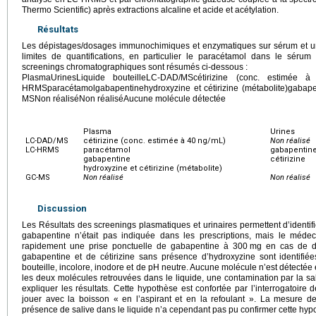
Thermo Scientific) après extractions alcaline et acide et acétylation.
Résultats
Les dépistages/dosages immunochimiques et enzymatiques sur sérum et urin
limites de quantifications, en particulier le paracétamol dans le sérum
screenings chromatographiques sont résumés ci-dessous :
PlasmaUrinesLiquide bouteilleLC-DAD/MScétirizine (conc. estimée à
HRMSparacétamolgabapentinehydroxyzine et cétirizine (métabolite)gabapen
MSNon réaliséNon réaliséAucune molécule détectée
Plasma
Urines
LC-DAD/MS
cétirizine (conc. estimée à 40
ng/mL)
Non réalisé
LC-HRMS
paracétamol
gabapentin
gabapentine
cétirizine
hydroxyzine et cétirizine (métabolite)
GC-MS
Non réalisé
Non réalisé
Discussion
Les Résultats des screenings plasmatiques et urinaires permettent d’identifi
gabapentine n’était pas indiquée dans les prescriptions, mais le médec
rapidement une prise ponctuelle de gabapentine à 300
mg en cas de do
gabapentine et de cétirizine sans présence d’hydroxyzine sont identifi
bouteille, incolore, inodore et de pH neutre. Aucune molécule n’est détectée
les deux molécules retrouvées dans le liquide, une contamination par la sa
expliquer les résultats. Cette hypothèse est confortée par l’interrogatoire de
jouer avec la boisson « en l’aspirant et en la refoulant ». La mesure de l
présence de salive dans le liquide n’a cependant pas pu confirmer cette hyp