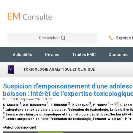
Rechercher
Service C
Rechercher
Actualités
Revues
Traités EMC
Domaines
TOXICOLOGIE ANALYTIQUE ET CLINIQUE
Suspicion d’empoisonnement d’une adolesc
boisson : intérêt de l’expertise toxicologiqu
Doi : 10.1016/j.toxac.2020.10.011
1
1
2
3
1
,
⁎
N. Maaziz
, A.K. Boukerma
, E. Bilichtin
, D. Vodovar
, P. Houzé
, L. Laba
1
Laboratoire de toxicologie biologique, fédération de toxicologie, Lariboisière
2
Service de chirurgie orthopédique et traumatologie pédiatrique, Necker (AP–
3
Centre antipoison de Paris, fédération de toxicologie, Fernand-Widal (AP–HP)
⁎
Auteur correspondant.