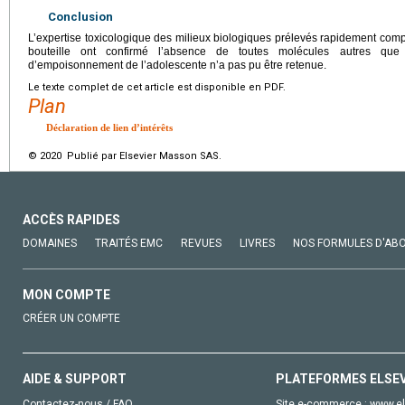
Conclusion
L’expertise toxicologique des milieux biologiques prélevés rapidement com
bouteille ont confirmé l’absence de toutes molécules autres que 
d’empoisonnement de l’adolescente n’a pas pu être retenue.
Le texte complet de cet article est disponible en PDF.
Plan
Déclaration de lien d’intérêts
© 2020 Publié par Elsevier Masson SAS.
ACCÈS RAPIDES
DOMAINES
TRAITÉS EMC
REVUES
LIVRES
NOS FORMULES D'AB
MON COMPTE
CRÉER UN COMPTE
AIDE & SUPPORT
PLATEFORMES ELSE
Contactez-nous / FAQ
Site e-commerce :
www.el