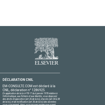
DÉCLARATION CNIL
EM-CONSULTE.COM est déclaré à la
CNIL, déclaration n° 1286925.
En application de la loi nº78-17 du 6 janvier 1978 relative à
l'informatique, aux fichiers et aux libertés, vous disposez
des droits d'opposition (art.26 de la loi), d'accès (art.34 à 38
de la loi), et de rectification (art.36 de la loi) des données
vous concernant. Ainsi, vous pouvez exiger que soient