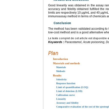
Good linearity was obtained in the assay ra
accuracy and fidelity obtained fulfilled the r
limits are respectively 10
μg/mL and 40
μg/mL.
immunoassay method in terms of chemicals a
Conclusion
The method has been validated according to th
low-cost method and is a good alternative wh
Le texte complet de cet article est disponible 
Keywords :
Paracetamol, Acute poisoning, D
Plan
Introduction
Materials and methods
Materials
Methods
Results
Selectivity
Response function
Limit of quantification (LOQ)
Limit of detection (LOD)
Calibration curve
Linearity
Accuracy and fidelity
Comparative evaluation of the cost of the spect