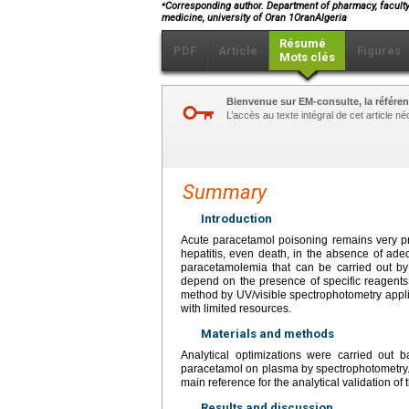
⁎
Corresponding author. Department of pharmacy, faculty 
medicine, university of Oran 1OranAlgeria
Résumé
PDF
Article
Figures
Mots clés
Bienvenue sur EM-consulte, la référen
L’accès au texte intégral de cet article 
Summary
Introduction
Acute paracetamol poisoning remains very pro
hepatitis, even death, in the absence of ade
paracetamolemia that can be carried out b
depend on the presence of specific reagent
method by UV/visible spectrophotometry appli
with limited resources.
Materials and methods
Analytical optimizations were carried out
paracetamol on plasma by spectrophotometry
main reference for the analytical validation of
Results and discussion