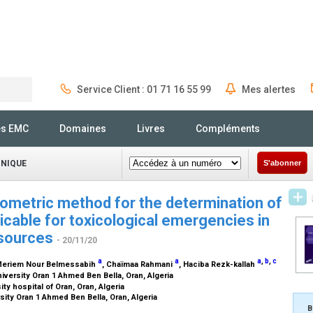
Service Client : 01 71 16 55 99
Mes alertes
Rechercher
és EMC
Domaines
Livres
Compléments
INIQUE
S'abonner
tometric method for the determination of
icable for toxicological emergencies in
resources
- 20/11/20
a
a
a
,
b
,
c
Meriem Nour Belmessabih
, Chaïmaa Rahmani
, Haciba Rezk-kallah
iversity Oran 1 Ahmed Ben Bella, Oran, Algeria
y hospital of Oran, Oran, Algeria
sity Oran 1 Ahmed Ben Bella, Oran, Algeria
B