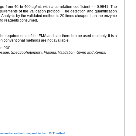
nge from 40 to 400
μg/mL with a correlation coefficient
r
=
0.9941. The
equirements of the validation protocol. The detection and quantification
 Analysis by the validated method is 20 times cheaper than the enzyme
nd reagents consumed.
e requirements of the EMA and can therefore be used routinely. It is a
en conventional methods are not available.
en PDF.
osage, Spectrophotometry, Plasma, Validation, Glynn and Kendal
rophotometric method compared to the EMIT method