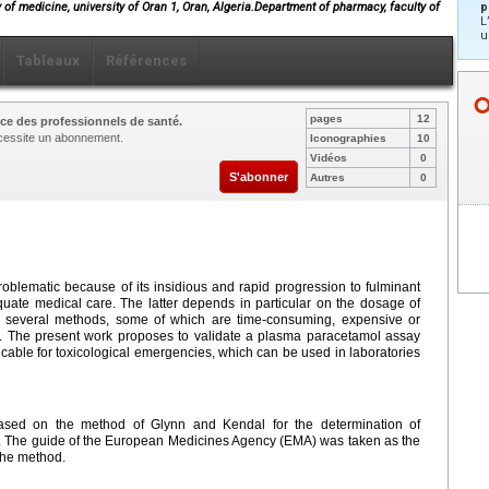
of medicine, university of Oran 1, Oran, Algeria.Department of pharmacy, faculty of
p
L
u
Tableaux
Références
pages
12
ce des professionnels de santé.
nécessite un abonnement.
Iconographies
10
Vidéos
0
S'abonner
Autres
0
blematic because of its insidious and rapid progression to fulminant
quate medical care. The latter depends in particular on the dosage of
y several methods, some of which are time-consuming, expensive or
s. The present work proposes to validate a plasma paracetamol assay
cable for toxicological emergencies, which can be used in laboratories
 based on the method of Glynn and Kendal for the determination of
. The guide of the European Medicines Agency (EMA) was taken as the
 the method.