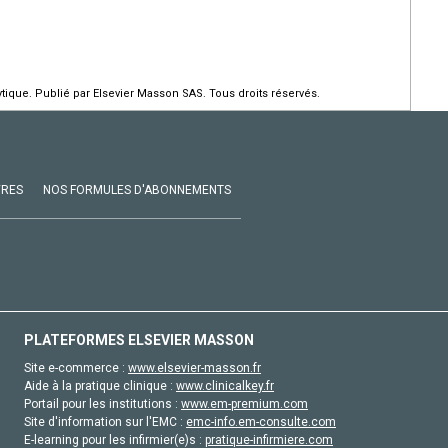
ique. Publié par Elsevier Masson SAS. Tous droits réservés.
VRES
NOS FORMULES D'ABONNEMENTS
PLATEFORMES ELSEVIER MASSON
Site e-commerce :
www.elsevier-masson.fr
Aide à la pratique clinique :
www.clinicalkey.fr
Portail pour les institutions :
www.em-premium.com
Site d'information sur l'EMC :
emc-info.em-consulte.com
E-learning pour les infirmier(e)s :
pratique-infirmiere.com