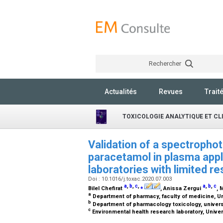
Rechercher
Actualités
Revues
Trait
TOXICOLOGIE ANALYTIQUE ET CL
Validation of a spectropho
paracetamol in plasma appl
laboratories with limited 
Doi : 10.1016/j.toxac.2020.07.003
a
,
b
,
c
,
⁎
a
,
b
,
c
Bilel Chefirat
, Anissa Zergui
, 
a
Department of pharmacy, faculty of medicine, Un
b
Department of pharmacology toxicology, universit
c
Environmental health research laboratory, Univer