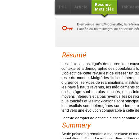
Résumé
PDF
Article
Tableau
Mots clés
Bienvenue sur EM-consulte, la référen
L’accès au texte intégral de cet article 
Résumé
Les intoxications aiguës demeurent une cause
contexte et la démographie des populations to
L’objectif de cette revue est de dresser un t
reste du monde. Malgré les limites inhérente
d’urgence, services de réanimations, institut
les pays à hauts revenus, les médicaments so
en bas âge sont les plus touchés, et les int
moyens inférieurs et à bas revenus, les pestic
plus touchés et les intoxications sont princi
les résultats sont hétérogènes sur le territoi
tend vers une évolution comparable à celle d
Le texte complet de cet article est disponible 
Summary
Acute poisoning remains a major cause of mor
populations affected vary according to the cou