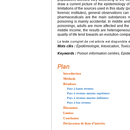
draw a current picture of the epidemiology of
limitations of the sources used in this study 
forensic institutes), general observations c
pharmaceuticals are the main substances re
poisoning is mainly accidental. In middle and
poisonings, adults are more affected and the p
middle income, the results are heterogeneous
quality of life tend towards an evolution compa
Le texte complet de cet article est disponible 
Mots clés :
Épidémiologie, Intoxication, Toxic
Keywords :
Poison information centres, Epid
Plan
Introduction
Méthode
Résultats
Pays à hauts revenus
Pays à revenus moyens supérieurs
Pays à revenus moyens inférieurs
Pays à bas revenus
Discussion
Limites
Conclusion
Déclaration de liens d’intérêts