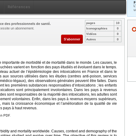
p
L
x
Références
u
pages
10
ce des professionnels de santé.
nécessite un abonnement.
Iconographies
0
Vidéos
0
S'abonner
Autres
0
 importante de morbidité et de mortalité dans le monde. Les causes, le
uchées varient en fonction des pays étudiés et évoluent dans le temps.
ableau actuel de l’épidémiologie des intoxications en France et dans le
s aux sources utilisées dans les études (centres anti-poison, services
s médico-légaux), des observations générales peuvent être faites. Dans
nt les premières substances responsables d’intoxications ; les enfants
oxications sont principalement involontaires. Dans les pays à revenus
ides sont responsables de la majorité des intoxications, les adultes sont
palement volontaires. Enfin, dans les pays à revenus moyens supérieurs,
re, mais la croissance économique et l’amélioration de la qualité de vie
es pays à haut revenus.
en PDF.
bidity and mortality worldwide. Causes, context and demography of the
ntries studied and evolve over time. The objective of this review is to