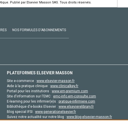
ique. Publié par Elsevier Masson SAS. Tous droits réservés.
VRES
NOS FORMULES D'ABONNEMENTS
PLATEFORMES ELSEVIER MASSON
Site e-commerce :
www.elsevier-masson.fr
Aide à la pratique clinique :
www.clinicalkey.fr
Portail pour les institutions :
www.em-premium.com
Site d'information sur l'EMC :
emc-info.em-consulte.com
E-learning pour les infirmier(e)s :
pratique-infirmiere.com
Bibliothèque d'e-books Elsevier :
www.elsevierelibrary.fr
Blog special IFSI :
www.generationelsevier.fr
Suivez notre actualité sur notre blog :
www.blog-elsevier-masson.fr
Site d'emploi en santé :
emploisante.com