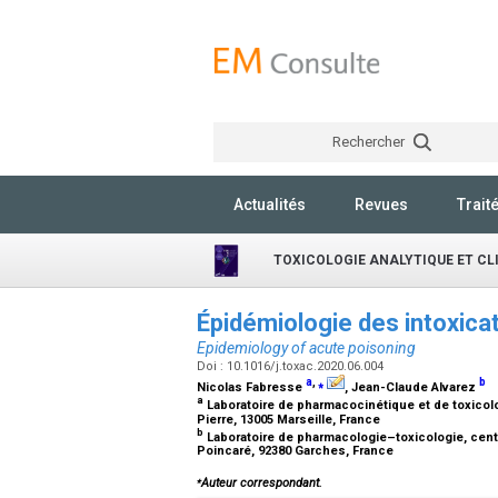
Rechercher
Actualités
Revues
Trait
TOXICOLOGIE ANALYTIQUE ET CL
Épidémiologie des intoxica
Epidemiology of acute poisoning
Doi : 10.1016/j.toxac.2020.06.004
a
,
⁎
b
Nicolas Fabresse
, Jean-Claude Alvarez
a
Laboratoire de pharmacocinétique et de toxicolog
Pierre, 13005 Marseille, France
b
Laboratoire de pharmacologie–toxicologie, centr
Poincaré, 92380 Garches, France
⁎
Auteur correspondant.