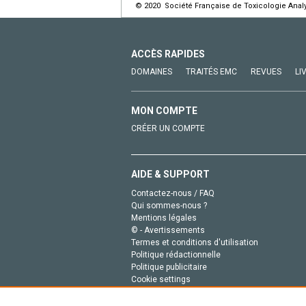
© 2020 Société Française de Toxicologie Analyt
ACCÈS RAPIDES
DOMAINES
TRAITÉS EMC
REVUES
LI
MON COMPTE
CRÉER UN COMPTE
AIDE & SUPPORT
Contactez-nous / FAQ
Qui sommes-nous ?
Mentions légales
© - Avertissements
Termes et conditions d'utilisation
Politique rédactionnelle
Politique publicitaire
Cookie settings
Politique de la vie privée