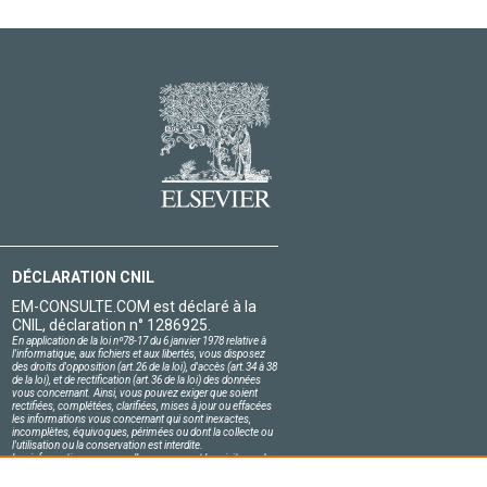
DÉCLARATION CNIL
EM-CONSULTE.COM est déclaré à la
CNIL, déclaration n° 1286925.
En application de la loi nº78-17 du 6 janvier 1978 relative à
l'informatique, aux fichiers et aux libertés, vous disposez
des droits d'opposition (art.26 de la loi), d'accès (art.34 à 38
de la loi), et de rectification (art.36 de la loi) des données
vous concernant. Ainsi, vous pouvez exiger que soient
rectifiées, complétées, clarifiées, mises à jour ou effacées
les informations vous concernant qui sont inexactes,
incomplètes, équivoques, périmées ou dont la collecte ou
l'utilisation ou la conservation est interdite.
Les informations personnelles concernant les visiteurs de
notre site, y compris leur identité, sont confidentielles.
Le responsable du site s'engage sur l'honneur à respecter