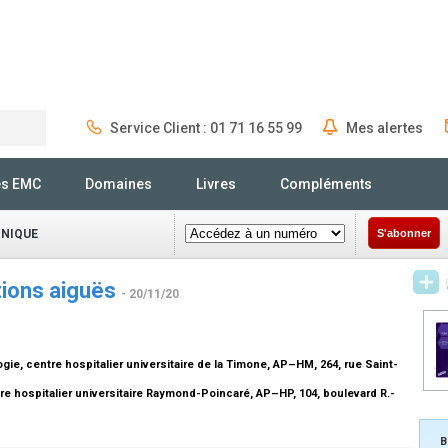
Service Client : 01 71 16 55 99
Mes alertes
Rechercher
és EMC
Domaines
Livres
Compléments
INIQUE
S'abonner
tions aiguës
- 20/11/20
ie, centre hospitalier universitaire de la Timone, AP–HM, 264, rue Saint-
e hospitalier universitaire Raymond-Poincaré, AP–HP, 104, boulevard R.-
B