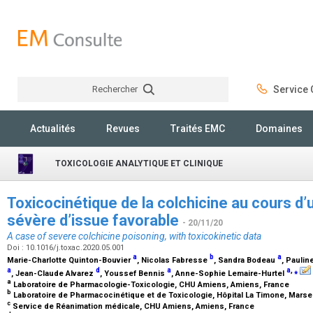
Rechercher
Service C
Rechercher
Actualités
Revues
Traités EMC
Domaines
TOXICOLOGIE ANALYTIQUE ET CLINIQUE
Toxicocinétique de la colchicine au cours d’
sévère d’issue favorable
- 20/11/20
A case of severe colchicine poisoning, with toxicokinetic data
Doi : 10.1016/j.toxac.2020.05.001
a
b
a
Marie-Charlotte Quinton-Bouvier
, Nicolas Fabresse
, Sandra Bodeau
, Paulin
a
d
a
a
,
⁎
, Jean-Claude Alvarez
, Youssef Bennis
, Anne-Sophie Lemaire-Hurtel
a
Laboratoire de Pharmacologie-Toxicologie, CHU Amiens, Amiens, France
b
Laboratoire de Pharmacocinétique et de Toxicologie, Hôpital La Timone, Marsei
c
Service de Réanimation médicale, CHU Amiens, Amiens, France