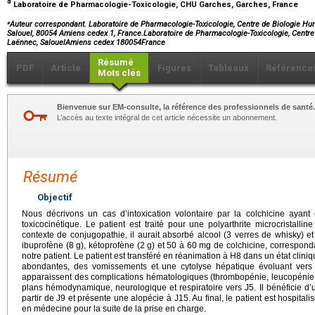
d
Laboratoire de Pharmacologie-Toxicologie, CHU Garches, Garches, France
⁎
Auteur correspondant. Laboratoire de Pharmacologie-Toxicologie, Centre de Biologie 
Salouel, 80054 Amiens cedex 1, France.Laboratoire de Pharmacologie-Toxicologie, Cent
Laënnec, SalouelAmiens cedex 180054France
Résumé
PDF
Article
Figures
Tableaux
Référence
Mots clés
Bienvenue sur EM-consulte, la référence des professionnels de santé.
L’accès au texte intégral de cet article nécessite un abonnement.
Résumé
Objectif
Nous décrivons un cas d’intoxication volontaire par la colchicine ayant 
toxicocinétique. Le patient est traité pour une polyarthrite microcristallin
contexte de conjugopathie, il aurait absorbé alcool (3 verres de whisky) 
ibuprofène (8
g), kétoprofène (2
g) et 50 à 60
mg de colchicine, correspond
notre patient. Le patient est transféré en réanimation à H8 dans un état cliniq
abondantes, des vomissements et une cytolyse hépatique évoluant vers l
apparaissent des complications hématologiques (thrombopénie, leucopénie,
plans hémodynamique, neurologique et respiratoire vers J5. Il bénéficie d’
partir de J9 et présente une alopécie à J15. Au final, le patient est hospitali
en médecine pour la suite de la prise en charge.