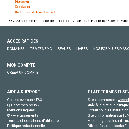
Discussion
Conclusion
Déclaration de liens d’intérêts
© 2020 Société Française de Toxicologie Analytique. Publié par Elsevier Mass
ACCÈS RAPIDES
DOMAINES
TRAITÉS EMC
REVUES
LIVRES
NOS FORMULES D'AB
MON COMPTE
CRÉER UN COMPTE
AIDE & SUPPORT
PLATEFORMES ELSE
Contactez-nous / FAQ
Site e-commerce :
www.el
Qui sommes-nous ?
Aide à la pratique clinique
Mentions légales
Portail pour les institution
© - Avertissements
Site d'information sur l'E
Termes et conditions d'utilisation
E-learning pour les infirmi
Politique rédactionnelle
Bibliothèque d'e-books Els