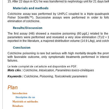
15. After 22 days in ICU he was transferred to nephrology unit for 21 days bef
Materials and methods
Colchicine assay was performed by UHPLC coupled to a triple quadru
Fisher Scientific™). Successive assays were performed in order to foll
elimination of colchicine.
Results/Discussion
The first assay (H8) showed a massive poisoning (60
μg/L) related to th
parameters were performed and revealed a very slow elimination (T1/2
=
reported in the literature, a majored distribution volume (14.9
L/kg), and colch
Conclusion
Colchicine poisoning is rare but serious with high mortality despite the pro
with favorable outcome, only symptomatic treatments performed in intens
failures.
Le texte complet de cet article est disponible en PDF.
Mots clés :
Colchicine, Intoxication, Paramètres toxico-cinétiques
Keywords :
Colchicine, Poisoning, Toxicokinetic parameters
Plan
Introduction
Description du cas
Matériels et méthodes
Résultats