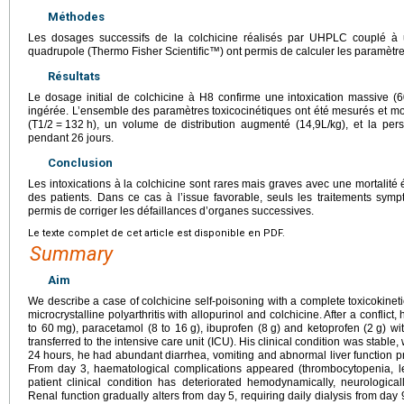
Méthodes
Les dosages successifs de la colchicine réalisés par UHPLC couplé 
quadrupole (Thermo Fisher Scientiﬁc™) ont permis de calculer les paramètres
Résultats
Le dosage initial de colchicine à H8 confirme une intoxication massive (
ingérée. L’ensemble des paramètres toxicocinétiques ont été mesurés et m
(T1/2
=
132
h), un volume de distribution augmenté (14,9L/kg), et la pers
pendant 26
jours.
Conclusion
Les intoxications à la colchicine sont rares mais graves avec une mortalité
des patients. Dans ce cas à l’issue favorable, seuls les traitements sym
permis de corriger les défaillances d’organes successives.
Le texte complet de cet article est disponible en PDF.
Summary
Aim
We describe a case of colchicine self-poisoning with a complete toxicokineti
microcrystalline polyarthritis with allopurinol and colchicine. After a confli
to 60
mg), paracetamol (8 to 16
g), ibuprofen (8
g) and ketoprofen (2
g) wi
transferred to the intensive care unit (ICU). His clinical condition was stable, 
24
hours, he had abundant diarrhea, vomiting and abnormal liver function pro
From day 3, haematological complications appeared (thrombocytopenia, l
patient clinical condition has deteriorated hemodynamically, neurologicall
Renal function gradually alters from day 5, requiring daily dialysis from day