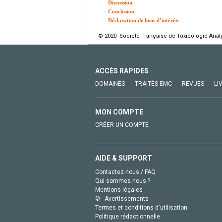
Discussion
Conclusion
Déclaration de liens d’intérêts
© 2020 Société Française de Toxicologie Analyt
ACCÈS RAPIDES
DOMAINES
TRAITÉS EMC
REVUES
LI
MON COMPTE
CRÉER UN COMPTE
AIDE & SUPPORT
Contactez-nous / FAQ
Qui sommes-nous ?
Mentions légales
© - Avertissements
Termes et conditions d'utilisation
Politique rédactionnelle