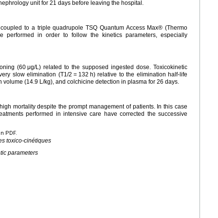
nephrology unit for 21 days before leaving the hospital.
coupled to a triple quadrupole TSQ Quantum Access Max® (Thermo
e performed in order to follow the kinetics parameters, especially
oning (60
μg/L) related to the supposed ingested dose. Toxicokinetic
ery slow elimination (T1/2
=
132
h) relative to the elimination half-life
on volume (14.9
L/kg), and colchicine detection in plasma for 26 days.
 high mortality despite the prompt management of patients. In this case
reatments performed in intensive care have corrected the successive
en PDF.
es toxico-cinétiques
etic parameters