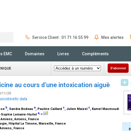
Service Client : 01 71 16 55 99
Mes alertes
Rechercher
és EMC
Domaines
Livres
Compléments
INIQUE
S'abonner
icine au cours d’une intoxication aiguë
0/11/20
xicokinetic data
b
a
c
c
esse
, Sandra Bodeau
, Pauline Caillard
, Julien Maizel
, Kamel Masmoudi
a
,
⁎
-Sophie Lemaire-Hurtel
U Amiens, Amiens, France
gie, Hôpital La Timone, Marseille, France
 Amiens, France
B