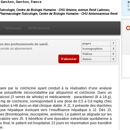
 Garches, Garches, France
p
L
u
Toxicologie, Centre de Biologie Humaine - CHU Amiens, avenue René Laënnec,
 Pharmacologie-Toxicologie, Centre de Biologie Humaine - CHU Amiensavenue René
Tableaux
Références
pages
7
ce des professionnels de santé.
nécessite un abonnement.
Iconographies
3
Vidéos
0
S'abonner
Autres
0
aire par la colchicine ayant conduit à la réalisation d’une analyse
ne polyarthrite microcristalline par allopurinol et colchicine. Dans un
 alcool (3 verres de whisky) et médicaments : paracétamol (8 à 16
g),
mg de colchicine, correspondant à une dose de 0,5 à 0,6
mg/kg chez
imation à H8 dans un état clinique stable. À J1, il présente des diarrhées
se hépatique évoluant vers l’insuffisance hépatique à J2. Dès J3,
es (thrombopénie, leucopénie, anémie). Le patient se dégrade sur les
toire vers J5. Il bénéficie d’une épuration extrarénale quotidienne à
 final, le patient est hospitalisé 22
jours en réanimation puis transféré
ge.