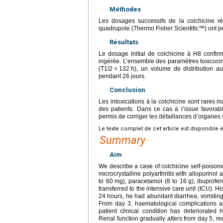
Méthodes
Les dosages successifs de la colchicine
quadrupole (Thermo Fisher Scientiﬁc™) ont per
Résultats
Le dosage initial de colchicine à H8 confir
ingérée. L’ensemble des paramètres toxicoci
(T1/2
=
132
h), un volume de distribution au
pendant 26
jours.
Conclusion
Les intoxications à la colchicine sont rares 
des patients. Dans ce cas à l’issue favorab
permis de corriger les défaillances d’organes
Le texte complet de cet article est disponible 
Summary
Aim
We describe a case of colchicine self-poisonin
microcrystalline polyarthritis with allopurino
to 60
mg), paracetamol (8 to 16
g), ibuprofen
transferred to the intensive care unit (ICU). Hi
24
hours, he had abundant diarrhea, vomiting 
From day 3, haematological complications a
patient clinical condition has deteriorated 
Renal function gradually alters from day 5, re