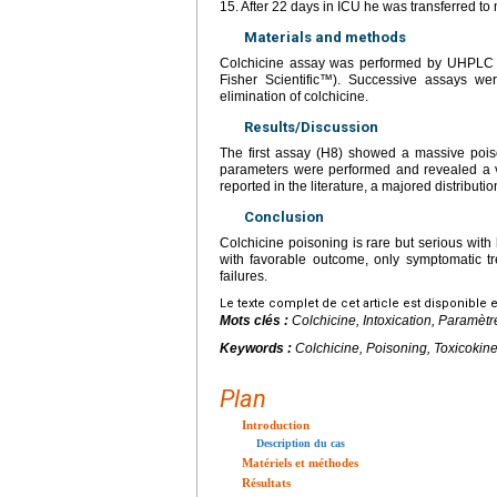
15. After 22 days in ICU he was transferred to 
Materials and methods
Colchicine assay was performed by UHPLC 
Fisher Scientific™). Successive assays wer
elimination of colchicine.
Results/Discussion
The first assay (H8) showed a massive pois
parameters were performed and revealed a v
reported in the literature, a majored distributi
Conclusion
Colchicine poisoning is rare but serious with
with favorable outcome, only symptomatic t
failures.
Le texte complet de cet article est disponible 
Mots clés :
Colchicine, Intoxication, Paramètr
Keywords :
Colchicine, Poisoning, Toxicokin
Plan
Introduction
Description du cas
Matériels et méthodes
Résultats