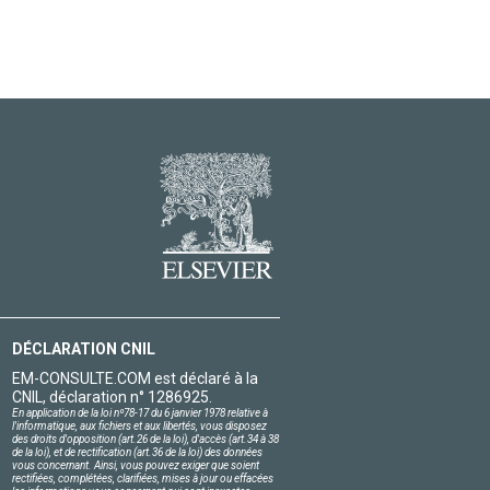
DÉCLARATION CNIL
EM-CONSULTE.COM est déclaré à la
CNIL, déclaration n° 1286925.
En application de la loi nº78-17 du 6 janvier 1978 relative à
l'informatique, aux fichiers et aux libertés, vous disposez
des droits d'opposition (art.26 de la loi), d'accès (art.34 à 38
de la loi), et de rectification (art.36 de la loi) des données
vous concernant. Ainsi, vous pouvez exiger que soient
rectifiées, complétées, clarifiées, mises à jour ou effacées