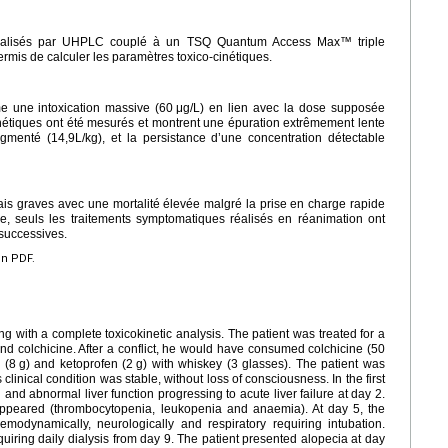
 réalisés par UHPLC couplé à un TSQ Quantum Access Max™ triple
mis de calculer les paramètres toxico-cinétiques.
me une intoxication massive (60
μg/L) en lien avec la dose supposée
nétiques ont été mesurés et montrent une épuration extrêmement lente
gmenté (14,9L/kg), et la persistance d’une concentration détectable
mais graves avec une mortalité élevée malgré la prise en charge rapide
le, seuls les traitements symptomatiques réalisés en réanimation ont
 successives.
en PDF.
g with a complete toxicokinetic analysis. The patient was treated for a
l and colchicine. After a conflict, he would have consumed colchicine (50
 (8
g) and ketoprofen (2
g) with whiskey (3 glasses). The patient was
s clinical condition was stable, without loss of consciousness. In the first
and abnormal liver function progressing to acute liver failure at day 2.
ppeared (thrombocytopenia, leukopenia and anaemia). At day 5, the
hemodynamically, neurologically and respiratory requiring intubation.
quiring daily dialysis from day 9. The patient presented alopecia at day