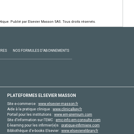
ique. Publié par Elsevier Masson SAS. Tous droits réservés.
VRES
NOS FORMULES D'ABONNEMENTS
PLATEFORMES ELSEVIER MASSON
Site e-commerce :
www.elsevier-masson.fr
Aide à la pratique clinique :
www.clinicalkey.fr
Portail pour les institutions :
www.em-premium.com
Site d'information sur l'EMC :
emc-info.em-consulte.com
E-learning pour les infirmier(e)s :
pratique-infirmiere.com
Bibliothèque d'e-books Elsevier :
www.elsevierelibrary.fr