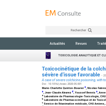
Rechercher
Actualités
Revues
Trait
TOXICOLOGIE ANALYTIQUE ET CL
Toxicocinétique de la colch
sévère d’issue favorable
- 2
A case of severe colchicine poisoning, with to
Doi : 10.1016/j.toxac.2020.05.001
a
Marie-Charlotte Quinton-Bouvier
, Nicolas Fabr
a
d
a
, Jean-Claude Alvarez
, Youssef Bennis
, Anne
a
Laboratoire de Pharmacologie-Toxicologie, CH
b
Laboratoire de Pharmacocinétique et de Toxicolo
c
Service de Réanimation médicale, CHU Amiens,