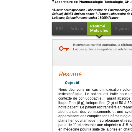
d
Laboratoire de Pharmacologie-Toxicologie, CHU
⁎
Auteur correspondant. Laboratoire de Pharmacologie-
Salouel, 80054 Amiens cedex 1, France.Laboratoire de
Laënnec, SalouelAmiens cedex 180054France
Résumé
PDF
Article
Figures
Mots clés
Bienvenue sur EM-consulte, la référen
L’accès au texte intégral de cet article 
Résumé
Objectif
Nous décrivons un cas d’intoxication volont
toxicocinétique. Le patient est traité pour u
contexte de conjugopathie, il aurait absorbé
ibuprofène (8
g), kétoprofène (2
g) et 50 à 60
notre patient. Le patient est transféré en réan
abondantes, des vomissements et une cytoly
apparaissent des complications hématologiqu
plans hémodynamique, neurologique et respira
partir de J9 et présente une alopécie à J15. Au
en médecine pour la suite de la prise en char