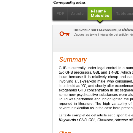
⁎
Corresponding author.
Résumé
PDF
Article
Tableau
Mots clés
Bienvenue sur EM-consulte, la référen
L’accès au texte intégral de cet article 
Summary
GHB is currently under legal control in a nu
two GHB precursors, GBL and 1,4-BD, which ca
issue because it is relatively cheap and eas
involving a 31-year-old male, who consumed, 
liquid sold as “G”, and shortly after experienc
exogenous GHB concentration in six segment
some new psychoactive substances were also f
liquid was performed and it highlighted the 
reported in literature. The high variability o
severe intoxication as in the case here presen
Le texte complet de cet article est disponible 
Keywords :
GHB, GBL, Chemsex, Adverse affe