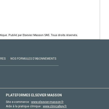
ique. Publié par Elsevier Masson SAS. Tous droits réservés.
VRES
NOS FORMULES D'ABONNEMENTS
PLATEFORMES ELSEVIER MASSON
Site e-commerce :
www.elsevier-masson.fr
Aide à la pratique clinique :
www.clinicalkey.fr