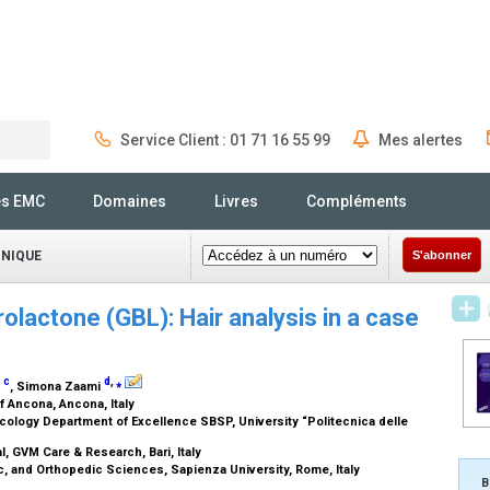
Service Client : 01 71 16 55 99
Mes alertes
Rechercher
és EMC
Domaines
Livres
Compléments
INIQUE
S'abonner
rolactone (GBL): Hair analysis in a case
c
d
,
⁎
k
, Simona Zaami
f Ancona, Ancona, Italy
icology Department of Excellence SBSP, University “Politecnica delle
, GVM Care & Research, Bari, Italy
c, and Orthopedic Sciences, Sapienza University, Rome, Italy
B