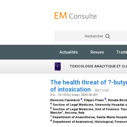
Rechercher
Actualités
Revues
Trait
TOXICOLOGIE ANALYTIQUE ET CL
The health threat of ?-buty
of intoxication
- 20/11/20
Doi : 10.1016/j.toxac.2020.06.001
a
b
Eleonora Ciarimboli
, Filippo Pirani
, Renata Bec
a
Section of Legal Medicine, University Hospital o
b
Section of Legal Medicine, Unit of Forensic Tox
Marche”, Ancona, Italy
c
Department of Anaesthesia, Santa-Maria Hospital
d
Department of Anatomical, Histological, Forensi