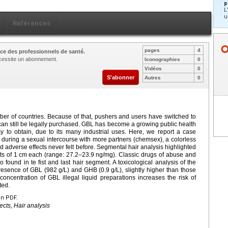
p
L
u
x
Références
pages
4
ce des professionnels de santé.
nécessite un abonnement.
Iconographies
0
Vidéos
0
S'abonner
Autres
0
mber of countries. Because of that, pushers and users have switched to
n still be legally purchased. GBL has become a growing public health
y to obtain, due to its many industrial uses. Here, we report a case
during a sexual intercourse with more partners (chemsex), a colorless
ed adverse effects never felt before. Segmental hair analysis highlighted
s of 1
cm each (range: 27.2–23.9
ng/mg). Classic drugs of abuse and
ound in te fist and last hair segment. A toxicological analysis of the
presence of GBL (982
g/L) and GHB (0.9
g/L), slightly higher than those
f concentration of GBL illegal liquid preparations increases the risk of
ted.
en PDF.
cts, Hair analysis