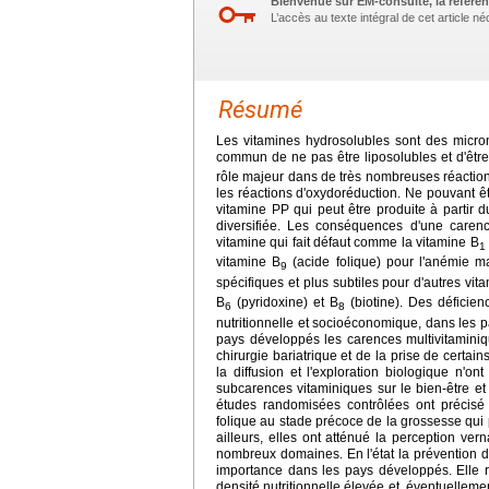
Bienvenue sur EM-consulte, la référen
L’accès au texte intégral de cet article 
Résumé
Les vitamines hydrosolubles sont des micro
commun de ne pas être liposolubles et d'être 
rôle majeur dans de très nombreuses réactio
les réactions d'oxydoréduction. Ne pouvant êt
vitamine PP qui peut être produite à partir d
diversifiée. Les conséquences d'une carence
vitamine qui fait défaut comme la vitamine B
1
vitamine B
(acide folique) pour l'anémie ma
9
spécifiques et plus subtiles pour d'autres v
B
(pyridoxine) et B
(biotine). Des déficie
6
8
nutritionnelle et socioéconomique, dans les 
pays développés les carences multivitaminiq
chirurgie bariatrique et de la prise de certai
la diffusion et l'exploration biologique n'o
subcarences vitaminiques sur le bien-être e
études randomisées contrôlées ont précisé 
folique au stade précoce de la grossesse qui 
ailleurs, elles ont atténué la perception v
nombreux domaines. En l'état la prévention 
importance dans les pays développés. Elle r
densité nutritionnelle élevée et, éventuellemen