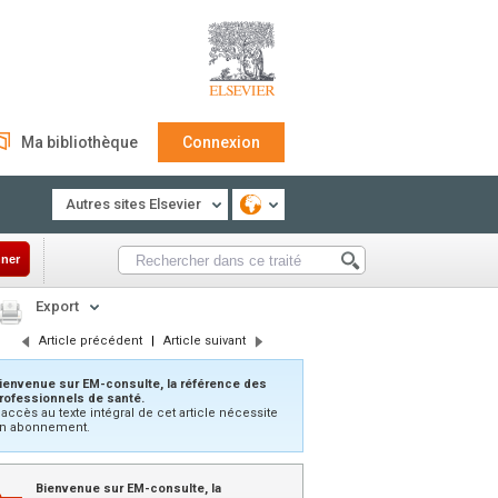
Ma bibliothèque
Connexion
Autres sites Elsevier
ner
Export
Article précédent
|
Article suivant
ienvenue sur EM-consulte, la référence des
rofessionnels de santé.
’accès au texte intégral de cet article nécessite
n abonnement.
Bienvenue sur EM-consulte, la