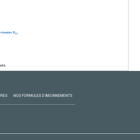
n vitamine B
12
vés.
VRES
NOS FORMULES D'ABONNEMENTS