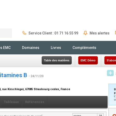
Service Client : 01 71 16 55 99
Mes alertes
Rechercher
és EMC
Domaines
Livres
Compléments
Table des matières
EMC Démo
S'abon
vitamines B
- 24/11/20
, rue Kirschleger, 67085 Strasbourg cedex, France
B
p
L
u
Tableaux
Références
pages
28