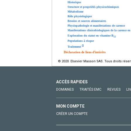
Historique
Structure et propriétés physicochimiques
Métabolisme
Rôle physiologique
Besoins et sources alimentaires
Physiopathologie et manifestations de carence
Manifestations clinicobiologiques de la carence e
Exploration du statut en vitamine B
12
Populations à risque
[
]
Traitement
Déclaration de liens d'intérêts
© 2020 Elsevier Masson SAS. Tous droits réser
ACCÈS RAPIDES
DOMAINES
TRAITÉS EMC
REVUES
LI
MON COMPTE
CRÉER UN COMPTE