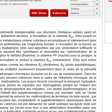
ce des professionnels de santé.
nécessite un abonnement.
Iconographies
14
Vidéos
0
EMC Démo
S'abonner
Autres
0
nutriments indispensables aux structures chimiques variées ayant en
faiblement stockées, à l'exception de la vitamine B
. Elles jouent un
12
ns métaboliques comme cofacteurs enzymatiques et interviennent dans
re synthétisées par l'organisme humain, à l'exception de la niacine ou
u tryptophane, elles sont apportées par une alimentation suffisante et
 peuvent être spécifiques et réversibles par l'administration de la
pour le béribéri (thiamine), la vitamine PP (niacine) pour la pellagre, la
crocytaire et surtout la vitamine B
(cobalamine). Elles sont moins
12
itamines comme les vitamines B
(riboflavine), B
(acide pantothénique),
2
5
nces multiples surviennent fréquemment dans le cadre de la précarité
pathologies chroniques évoluées ou en cas de malabsorption. Dans les
ues peuvent s'observer dans le cadre de l'éthylisme chronique, de la
ns médicaments. Les acquis récents concernant le transport, l'activation,
nt pas permis de répondre aux interrogations portant sur l'impact des
t le développement des maladies. Les études épidémiologiques et les
l'intérêt des supplémentations comme par exemple celle de l'acide
permet de prévenir les malformations de fermeture du tube neural ; par
ernaculaire des compléments et supplémentations vitaminiques dans de
des carences est une démarche de santé publique qui garde toute son
epose sur l'accès pour tous à une alimentation diversifiée ayant une
t, la fortification d'aliments vecteurs et sur une supplémentation ciblée.