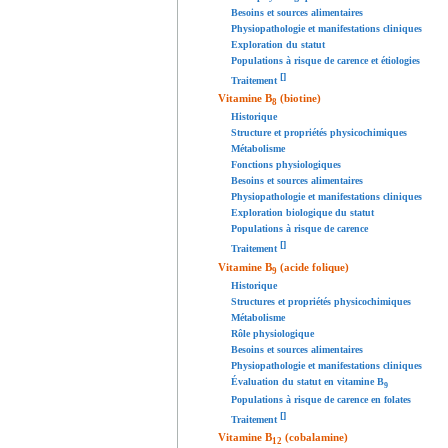
Besoins et sources alimentaires
Physiopathologie et manifestations cliniques
Exploration du statut
Populations à risque de carence et étiologies
[
]
Traitement
Vitamine B
(biotine)
8
Historique
Structure et propriétés physicochimiques
Métabolisme
Fonctions physiologiques
Besoins et sources alimentaires
Physiopathologie et manifestations cliniques
Exploration biologique du statut
Populations à risque de carence
[
]
Traitement
Vitamine B
(acide folique)
9
Historique
Structures et propriétés physicochimiques
Métabolisme
Rôle physiologique
Besoins et sources alimentaires
Physiopathologie et manifestations cliniques
Évaluation du statut en vitamine B
9
Populations à risque de carence en folates
[
]
Traitement
Vitamine B
(cobalamine)
12