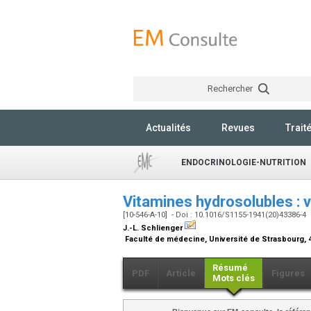
Rechercher
Actualités
Revues
Trait
ENDOCRINOLOGIE-NUTRITION
Vitamines hydrosolubles : 
[10-546-A-10] - Doi : 10.1016/S1155-1941(20)43386-4
J.-L. Schlienger
Faculté de médecine, Université de Strasbourg, 4
Résumé
PDF
Article
Figures
Mots clés