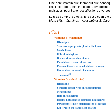
Une offre vitaminique thérapeutique conséque
l'exception de la niacine et de la pyridoxine) 
mais aussi pour traiter des affections divers
Le texte complet de cet article est disponible 
Mots-clés :
Vitamines hydrosolubles B, Caren
Plan
Vitamine B
(thiamine)
1
Historique
Structure et propriétés physicochimiques
Métabolisme
Rôle physiologique
Besoins et source alimentaires
Populations à risque de carence
Physiopathologie et manifestations de carence
Exploration du statut vitaminique
[
]
Traitement
Vitamine B
(riboflavine)
2
Historique
Structure et propriétés physicochimiques
Métabolisme
Rôle physiologique
Besoins nutritionnels et sources alimentaires
Physiopathologie et manifestations de carence
Exploration du statut en riboflavine