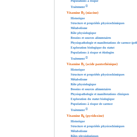
Populations à risque
[
]
Traitement
Vitamine B
(niacine)
3
Historique
Structure et propriétés physicochimiques
Métabolisme
Rôle physiologique
Besoins et sources alimentaires
Physiopathologie et manifestations de carence (pel
Exploration biologique du statut
Populations à risque et étiologies
[
]
Traitement
Vitamine B
(acide pantothénique)
5
Historique
Structure et propriétés physicochimiques
Métabolisme
Rôle physiologique
Besoins et sources alimentaires
Physiopathologie et manifestations cliniques
Exploration du statut biologique
Populations à risque de carence
[
]
Traitement
Vitamine B
(pyridoxine)
6
Historique
Structure et propriétés physicochimiques
Métabolisme
Rôles physiologiques