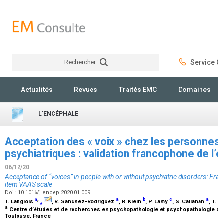
Rechercher
Service C
Rechercher
Actualités
Revues
Traités EMC
Domaines
L'ENCÉPHALE
Acceptation des « voix » chez les personne
psychiatriques : validation francophone de 
06/12/20
Acceptance of “voices” in people with or without psychiatric disorders: Fr
item VAAS scale
Doi : 10.1016/j.encep.2020.01.009
a
,
a
b
c
a
T. Langlois
⁎
, R. Sanchez-Rodriguez
, R. Klein
, P. Lamy
, S. Callahan
, T
a
Centre d’études et de recherches en psychopathologie et psychopathologie de
Toulouse, France