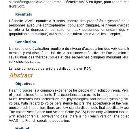
sociodémographique et ont rempli l’échelle VAAS en ligne, pour rendre com
leurs voix.
Résultats
L’échelle VAAS, traduite à 9 items, montre des propriétés psychométriques 
personnes avec une schizophrénie (population clinique), le niveau d’accepta
corrélé à la dépression contrairement aux personnes entendant des v
(population non-clinique) qui semblaient mieux les vivre et les accepter.
Conclusion
L’intérêt d’une évaluation régulière du niveau d’acceptation des voix dans l
mentale y est discuté, du fait de la puissance prédictive de l’acceptation s
l’évaluation des thérapeutiques et des recherches cliniques mesurant leurs
voix chez les sujets.
Le texte complet de cet article est disponible en PDF.
Abstract
Objectives
Hearing voices is a common experience for people with schizophrenia. Perc
of great distress for patients. This experience also exists in the general popul
Much research has focused on the psychological and neuropsychologica
voices. With regard to voice persistence factors, the acceptance of the voic
unexplored. In addition, there are few standardized tools that specifically a
The Voices Acceptance and Actions Scale (VAAS) is the only validated tool to
with schizophrenia. However, to date, there is no French version. The object
VAAS in a French speaking population.
Method