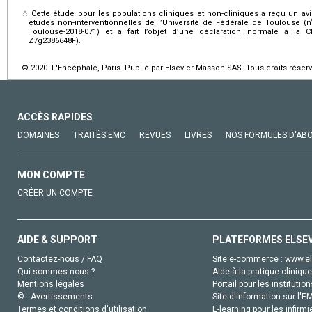
☆
Cette étude pour les populations cliniques et non-cliniques a reçu un av
études non-interventionnelles de l’Université de Fédérale de Toulouse (n
Toulouse-2018-071) et a fait l’objet d’une déclaration normale à la
Z7g2386648F).
© 2020 L'Encéphale, Paris. Publié par Elsevier Masson SAS. Tous droits réserv
ACCÈS RAPIDES
DOMAINES
TRAITÉS EMC
REVUES
LIVRES
NOS FORMULES D'AB
MON COMPTE
CRÉER UN COMPTE
AIDE & SUPPORT
PLATEFORMES ELSE
Contactez-nous / FAQ
Site e-commerce :
www.el
Qui sommes-nous ?
Aide à la pratique clinique
Mentions légales
Portail pour les institution
© - Avertissements
Site d'information sur l'E
Termes et conditions d'utilisation
E-learning pour les infirmi