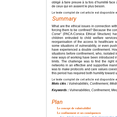
obligé à faire preuve à la fois d’humilité face
de ceux qui en avaient le plus besoin.
Le texte complet de cet article est disponible 
Summary
What are the ethical issues in connection with
forcing them to be confined? Because the conc
Corse
” (PACA-Corsica Ethical Structure) has 
children entrusted to child welfare servic
reorganisation of the access to healthcare s
some situations of vulnerability, or even pus
have experienced a double confinement. How 
situations before confinement, who, isolated i
new ways of working have been introduced in 
limits. The challenge was to find the right 
networks in an effective and supportive manne
was to make protocols and care values coexist,
this period has required both humility toward u
Le texte complet de cet article est disponible 
Mots clés :
Vulnérabilités, Confinement, Méd
Keywords :
Vulnerabilities, Confinement, Medi
Plan
Le concept de vulnérabilité
Le confinement et ses conséquences