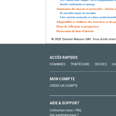
Les « laissés pour compte » de la réorganisation d
Double confinement et repérage
Adaptation des moyens et protocoles : intérêts e
De nouvelles façons de travailler
Faire coexister protocoles et valeurs professionnell
Adaptabilité et résilience des structures et des 
Pistes de réflexions et perspectives
Déclaration de liens d’intérêts
© 2020 Elsevier Masson SAS. Tous droits réser
ACCÈS RAPIDES
DOMAINES
TRAITÉS EMC
REVUES
LI
MON COMPTE
CRÉER UN COMPTE
AIDE & SUPPORT
Contactez-nous / FAQ
Qui sommes-nous ?