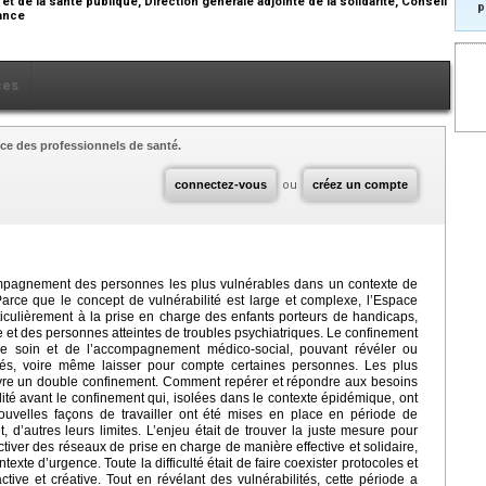
 et de la santé publique, Direction générale adjointe de la solidarité, Conseil
p
rance
ces
ce des professionnels de santé.
connectez-vous
ou
créez un compte
compagnement des personnes les plus vulnérables dans un contexte de
Parce que le concept de vulnérabilité est large et complexe, l’Espace
iculièrement à la prise en charge des enfants porteurs de handicaps,
ce et des personnes atteintes de troubles psychiatriques. Le confinement
de soin et de l’accompagnement médico-social, pouvant révéler ou
lités, voire même laisser pour compte certaines personnes. Les plus
vivre un double confinement. Comment repérer et répondre aux besoins
ité avant le confinement qui, isolées dans le contexte épidémique, ont
 nouvelles façons de travailler ont été mises en place en période de
, d’autres leurs limites. L’enjeu était de trouver la juste mesure pour
activer des réseaux de prise en charge de manière effective et solidaire,
texte d’urgence. Toute la difficulté était de faire coexister protocoles et
tive et créative. Tout en révélant des vulnérabilités, cette période a