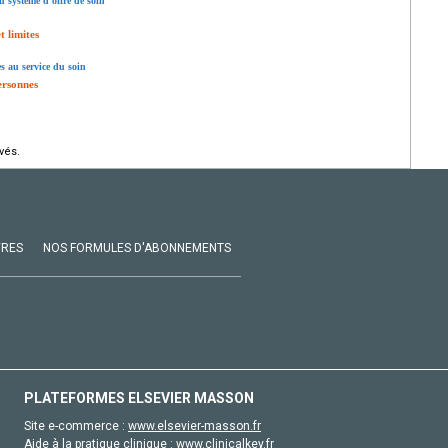
u système d’offre de soin
t limites
es au service du soin
personnes
vés.
VRES
NOS FORMULES D'ABONNEMENTS
PLATEFORMES ELSEVIER MASSON
Site e-commerce :
www.elsevier-masson.fr
Aide à la pratique clinique :
www.clinicalkey.fr