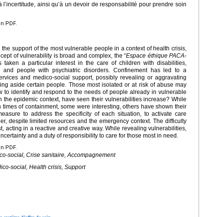
 à l’incertitude, ainsi qu’à un devoir de responsabilité pour prendre soin
en PDF.
 the support of the most vulnerable people in a context of health crisis,
ept of vulnerability is broad and complex, the “
Espace éthique PACA-
taken a particular interest in the care of children with disabilities,
es and people with psychiatric disorders. Confinement has led to a
ervices and medico-social support, possibly revealing or aggravating
hing aside certain people. Those most isolated or at risk of abuse may
to identify and respond to the needs of people already in vulnerable
n the epidemic context, have seen their vulnerabilities increase? While
times of containment, some were interesting, others have shown their
measure to address the specificity of each situation, to activate care
r, despite limited resources and the emergency context. The difficulty
 acting in a reactive and creative way. While revealing vulnerabilities,
ncertainty and a duty of responsibility to care for those most in need.
en PDF.
ico-social, Crise sanitaire, Accompagnement
co-social, Health crisis, Support