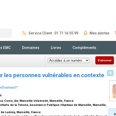
Service Client : 01 71 16 55 99
Mes alertes
Rechercher
és EMC
Domaines
Livres
Compléments
S'abonner
 les personnes vulnérables en contexte
onfinement?
d
-Corse, Aix-Marseille Université, Marseille, France
fants de la Timone, Assistance Publique-Hôpitaux de Marseille, Marseille,
 de Luminy, Marseille, France
B