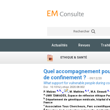
Rechercher
Actualités
Revues
Trait
ETHIQUE & SANTÉ
Quel accompagnement pour
de confinement ?
- 09/12/20
What support for vulnerable people during c
Doi : 10.1016/j.etiqe.2020.08.002
a
,
b
,
a
,
c
a
,
P. Malzac
⁎
, M. Mathieu
, M.A. Einaudi
a
UMR 7268 ADÈS, Espace de réflexion éthique Paca
b
Département de génétique médicale, hôpital d’en
France
c
Association Tous Chercheurs, Parc scientifique
d