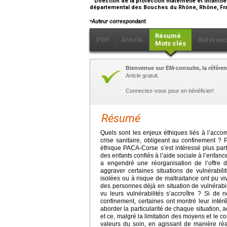
Direction de la protection maternelle et infantile
départemental des Bouches du Rhône, Rhône, F
⁎
Auteur correspondant.
Résumé
PDF
Article
Référen
Mots clés
Bienvenue sur EM-consulte, la référen
Article gratuit.
Connectez-vous pour en bénéficier!
Résumé
Quels sont les enjeux éthiques liés à l’ac
crise sanitaire, obligeant au confinement ? 
éthique PACA-Corse s’est intéressé plus part
des enfants confiés à l’aide sociale à l’enfan
a engendré une réorganisation de l‘offre 
aggraver certaines situations de vulnérabi
isolées ou à risque de maltraitance ont pu 
des personnes déjà en situation de vulnérabil
vu leurs vulnérabilités s’accroître ? Si de
confinement, certaines ont montré leur intérêt
aborder la particularité de chaque situation, 
et ce, malgré la limitation des moyens et le con
valeurs du soin, en agissant de manière réac