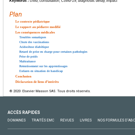
Keywords :
child, consultation, Covid-19, diagnostic delay, impact
Plan
Le contexte pédiatrique
Le rapport au pédiatre modifié
Les conséquences médicales
Troubles somatiques
Chute des vaccinations
Acidocétose diabétique
Retard de prise en charge pour certaines pathologies
Prise de poids
Maltraitance
Retentissement sur les apprentissages
Enfants en situation de handicap
Conclusion
Déclaration de liens d’intérêts
© 2020 Elsevier Masson SAS. Tous droits réservés.
ACCÈS RAPIDES
DOMAINES
TRAITÉS EMC
REVUES
LIVRES
NOS FORMULES D'AB