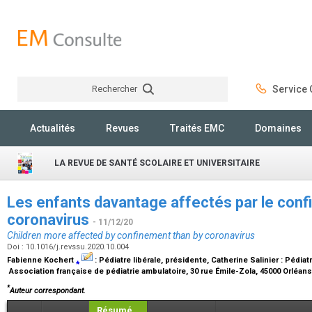
Rechercher
Service C
Rechercher
Actualités
Revues
Traités EMC
Domaines
LA REVUE DE SANTÉ SCOLAIRE ET UNIVERSITAIRE
Les enfants davantage affectés par le conf
coronavirus
- 11/12/20
Children more affected by confinement than by coronavirus
Doi : 10.1016/j.revssu.2020.10.004
Fabienne Kochert
⁎
:
Pédiatre libérale, présidente
, Catherine Salinier :
Pédiat
Association française de pédiatrie ambulatoire, 30 rue Émile-Zola, 45000 Orléan
*
Auteur correspondant.
Résumé