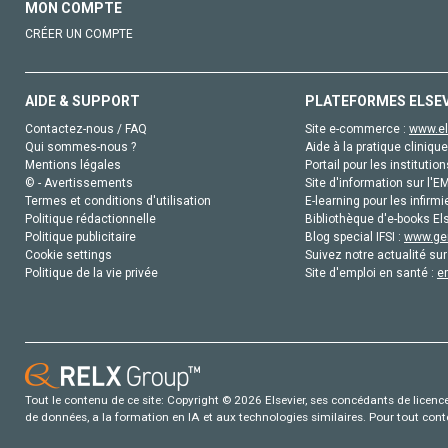
MON COMPTE
CRÉER UN COMPTE
AIDE & SUPPORT
PLATEFORMES ELSE
Contactez-nous / FAQ
Site e-commerce :
www.el
Qui sommes-nous ?
Aide à la pratique clinique
Mentions légales
Portail pour les institution
© - Avertissements
Site d'information sur l'E
Termes et conditions d'utilisation
E-learning pour les infirmi
Politique rédactionnelle
Bibliothèque d'e-books Els
Politique publicitaire
Blog special IFSI :
www.gen
Cookie settings
Suivez notre actualité sur
Politique de la vie privée
Site d'emploi en santé :
e
Tout le contenu de ce site: Copyright © 2026 Elsevier, ses concédants de licence e
de données, a la formation en IA et aux technologies similaires. Pour tout con