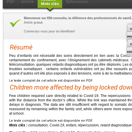
PDF
Article
Références
Mots clés
Bienvenue sur EM-consulte, la référence des professionnels de santé.
Article gratuit.
c
Connectez-vous pour en bénéficier!
vo
Résumé
co
Peu d’enfants ont nécessité des soins directement en lien avec la Covid-
certainement du confinement, avec l’éloignement des cabinets médicaux. S
téléconsultation, quelques retards diagnostiques ont pu être déplorés. Les d
troubles somatiques : certains enfants vulnérables ont pu être rassurés pa
quand d’autres ont été plus exposés à des tensions, voire à de la maltraitance
Le texte complet de cet article est disponible en PDF.
Children more affected by being locked dow
Few children required care directly related to Covid-19. The repercussions
with the distance from the doctor’s office. While the link was maintained t
delays in diagnosis. The data are still insufficient with regard to somatic 
reassured by remaining within the family unit, while others were more expose
at school.
Le texte complet de cet article est disponible en PDF.
Mots clés :
consultation, Covid-19, enfant, répercussion, retard diagnostique