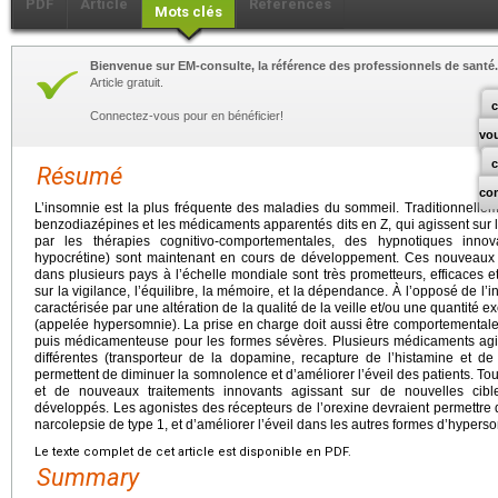
PDF
Article
Références
Mots clés
Bienvenue sur EM-consulte, la référence des professionnels de santé.
Article gratuit.
c
Connectez-vous pour en bénéficier!
vo
Résumé
co
L’insomnie est la plus fréquente des maladies du sommeil. Traditionnelleme
benzodiazépines et les médicaments apparentés dits en Z, qui agissent sur
par les thérapies cognitivo-comportementales, des hypnotiques inno
hypocrétine) sont maintenant en cours de développement. Ces nouveaux
dans plusieurs pays à l’échelle mondiale sont très prometteurs, efficaces 
sur la vigilance, l’équilibre, la mémoire, et la dépendance. À l’opposé de l
caractérisée par une altération de la qualité de la veille et/ou une quantité 
(appelée hypersomnie). La prise en charge doit aussi être comportemental
puis médicamenteuse pour les formes sévères. Plusieurs médicaments agi
différentes (transporteur de la dopamine, recapture de l’histamine et d
permettent de diminuer la somnolence et d’améliorer l’éveil des patients. Tout
et de nouveaux traitements innovants agissant sur de nouvelles cib
développés. Les agonistes des récepteurs de l’orexine devraient permettre d
narcolepsie de type 1, et d’améliorer l’éveil dans les autres formes d’hyper
Le texte complet de cet article est disponible en PDF.
Summary