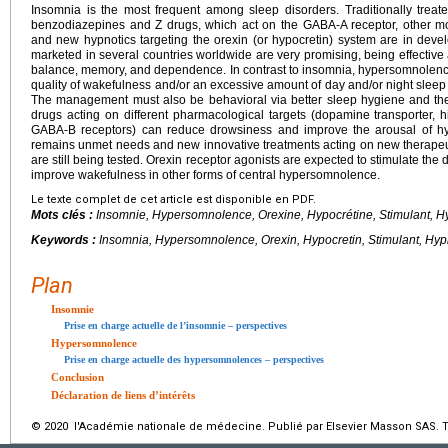
Insomnia is the most frequent among sleep disorders. Traditionally treat
benzodiazepines and Z drugs, which act on the GABA-A receptor, other mod
and new hypnotics targeting the orexin (or hypocretin) system are in dev
marketed in several countries worldwide are very promising, being effective 
balance, memory, and dependence. In contrast to insomnia, hypersomnolence 
quality of wakefulness and/or an excessive amount of day and/or night sleep
The management must also be behavioral via better sleep hygiene and the
drugs acting on different pharmacological targets (dopamine transporter, 
GABA-B receptors) can reduce drowsiness and improve the arousal of hy
remains unmet needs and new innovative treatments acting on new therapeu
are still being tested. Orexin receptor agonists are expected to stimulate the
improve wakefulness in other forms of central hypersomnolence.
Le texte complet de cet article est disponible en PDF.
Mots clés :
Insomnie, Hypersomnolence, Orexine, Hypocrétine, Stimulant,
Keywords :
Insomnia, Hypersomnolence, Orexin, Hypocretin, Stimulant, Hy
Plan
Insomnie
Prise en charge actuelle de l’insomnie – perspectives
Hypersomnolence
Prise en charge actuelle des hypersomnolences – perspectives
Conclusion
Déclaration de liens d’intérêts
© 2020 l'Académie nationale de médecine. Publié par Elsevier Masson SAS. To