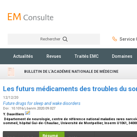
Rechercher
Service C
Rechercher
Actualités
Revues
Traités EMC
Domaines
BULLETIN DE L'ACADÉMIE NATIONALE DE MÉDECINE
Les futurs médicaments des troubles du som
12/12/20
Future drugs for sleep and wake disorders
Doi : 10.1016/j.banm.2020.09.027
Y. Dauvilliers
Département de neurologie, centre de référence national maladies rares narcol
sommeil, hôpital Gui-de-Chauliac, Université de Montpellier, Inserm U1061, 3400
Résumé