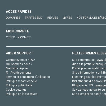
ACCÈS RAPIDES
DOMAINES
TRAITÉS EMC
REVUES
LIVRES
NOS FORMULES D'AB
MON COMPTE
CRÉER UN COMPTE
AIDE & SUPPORT
PLATEFORMES ELSE
Contactez-nous / FAQ
Site e-commerce :
www.el
Qui sommes-nous ?
Aide à la pratique clinique
Mentions légales
Portail pour les institution
© - Avertissements
Site d'information sur l'E
Termes et conditions d'utilisation
E-learning pour les infirmi
Politique rédactionnelle
Bibliothèque d'e-books Els
Politique publicitaire
Blog special IFSI :
www.gen
Cookie settings
Suivez notre actualité sur
Politique de la vie privée
Site d'emploi en santé :
e