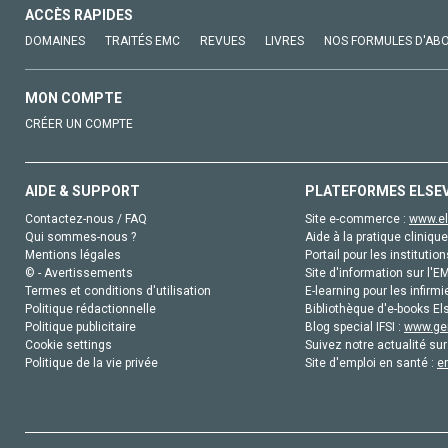
ACCÈS RAPIDES
DOMAINES
TRAITÉS EMC
REVUES
LIVRES
NOS FORMULES D'AB
MON COMPTE
CRÉER UN COMPTE
AIDE & SUPPORT
PLATEFORMES ELSE
Contactez-nous / FAQ
Site e-commerce :
www.el
Qui sommes-nous ?
Aide à la pratique clinique
Mentions légales
Portail pour les institution
© - Avertissements
Site d'information sur l'E
Termes et conditions d'utilisation
E-learning pour les infirmi
Politique rédactionnelle
Bibliothèque d'e-books Els
Politique publicitaire
Blog special IFSI :
www.gen
Cookie settings
Suivez notre actualité sur
Politique de la vie privée
Site d'emploi en santé :
e