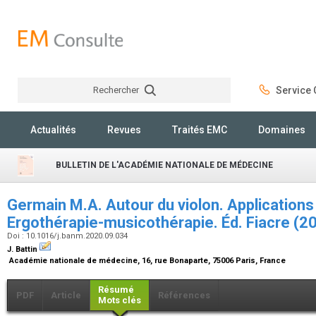
Rechercher
Service C
Rechercher
Actualités
Revues
Traités EMC
Domaines
BULLETIN DE L'ACADÉMIE NATIONALE DE MÉDECINE
Germain M.A. Autour du violon. Applications
Ergothérapie-musicothérapie. Éd. Fiacre (2
Doi : 10.1016/j.banm.2020.09.034
J. Battin
Académie nationale de médecine, 16, rue Bonaparte, 75006 Paris, France
Résumé
PDF
Article
Références
Mots clés