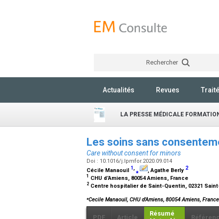
Rechercher
Actualités
Revues
Trait
LA PRESSE MÉDICALE FORMATIO
Les soins sans consentem
Care without consent for minors
Doi : 10.1016/j.lpmfor.2020.09.014
1
,
2
Cécile Manaouil
⁎
, Agathe Berly
1
CHU d’Amiens, 80054 Amiens, France
2
Centre hospitalier de Saint-Quentin, 02321 Sain
⁎
Cecile Manaouil, CHU d’Amiens, 80054 Amiens, Fran
Résumé
PDF
Article
Référen