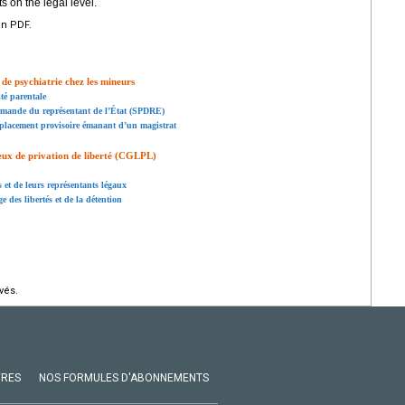
s on the legal level.
en PDF.
 de psychiatrie chez les mineurs
té parentale
demande du représentant de l’État (SPDRE)
placement provisoire émanant d’un magistrat
ux de privation de liberté (CGLPL)
et de leurs représentants légaux
 des libertés et de la détention
vés.
VRES
NOS FORMULES D'ABONNEMENTS