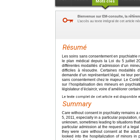
Mots clés
Bienvenue sur EM-consulte, la référen
L’accès au texte intégral de cet article 
Résumé
Les soins sans consentement en psychiatrie res
le plan médical depuis la Loi du 5 juillet 2
différentes modalités d’admission d’un mineu
difficiles à résoudre. Certaines modalités
demande d’un représentant légal, ne leur perm
sans consentement chez le majeur. Le Contrôl
sur l’hospitalisation des mineurs en psychiatr
législateur d’éclaircir, voire d’améliorer certain
Le texte complet de cet article est disponible 
Summary
Care without consent in psychiatry remains a di
5, 2011, especially in a particular population,
unknown, sometimes leading to situations that 
particular admission at the request of a legal
they were care without consent at the adult.
looked into the hospitalization of minors in