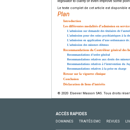
legislator to clarify or even improve some point
Le texte complet de cet article est disponible 
Plan
Introduction
Les différentes modalités d’admission en service
L’admission sur demande des titulaires de l’autori
L’admission pour des soins psychiatriques à la 
L’admission en application d’une ordonnance de 
L’admission des mineurs détenus
Recommandations du Contrôleur général des lie
Recommandations d’ordre général
Recommandations relatives aux droits des mineurs 
Recommandations relatives à l’intervention du Juge
Recommandations relatives à la prise en charge
Retour sur la vignette clinique
Conclusion
Déclaration de liens d’intérêts
© 2020 Elsevier Masson SAS. Tous droits réser
ACCÈS RAPIDES
DOMAINES
TRAITÉS EMC
REVUES
LI