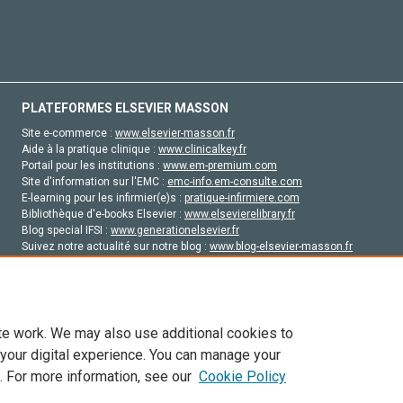
PLATEFORMES ELSEVIER MASSON
Site e-commerce :
www.elsevier-masson.fr
Aide à la pratique clinique :
www.clinicalkey.fr
Portail pour les institutions :
www.em-premium.com
Site d'information sur l'EMC :
emc-info.em-consulte.com
E-learning pour les infirmier(e)s :
pratique-infirmiere.com
Bibliothèque d'e-books Elsevier :
www.elsevierelibrary.fr
Blog special IFSI :
www.generationelsevier.fr
Suivez notre actualité sur notre blog :
www.blog-elsevier-masson.fr
Site d'emploi en santé :
emploisante.com
te work. We may also use additional cookies to
 your digital experience. You can manage your
. For more information, see our
Cookie Policy
vier, ses concédants de licence et ses contributeurs. Tout les droits sont réservés, y 
ogies similaires. Pour tout contenu en libre accès, les conditions de licence Creati