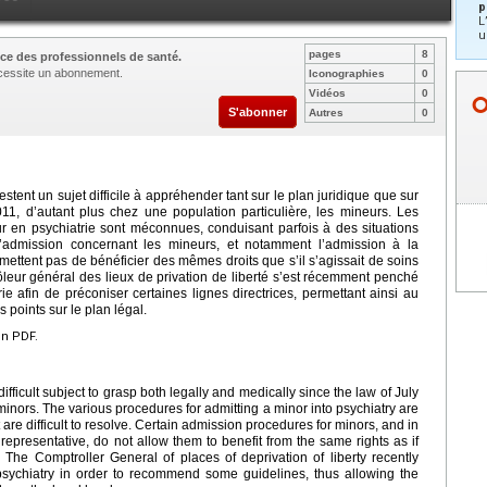
p
L
u
pages
8
ce des professionnels de santé.
nécessite un abonnement.
Iconographies
0
Vidéos
0
S'abonner
Autres
0
tent un sujet difficile à appréhender tant sur le plan juridique que sur
011, d’autant plus chez une population particulière, les mineurs. Les
r en psychiatrie sont méconnues, conduisant parfois à des situations
 d’admission concernant les mineurs, et notamment l’admission à la
ettent pas de bénéficier des mêmes droits que s’il s’agissait de soins
eur général des lieux de privation de liberté s’est récemment penché
ie afin de préconiser certaines lignes directrices, permettant ainsi au
s points sur le plan légal.
en PDF.
fficult subject to grasp both legally and medically since the law of July
 minors. The various procedures for admitting a minor into psychiatry are
are difficult to resolve. Certain admission procedures for minors, and in
 representative, do not allow them to benefit from the same rights as if
 The Comptroller General of places of deprivation of liberty recently
 psychiatry in order to recommend some guidelines, thus allowing the