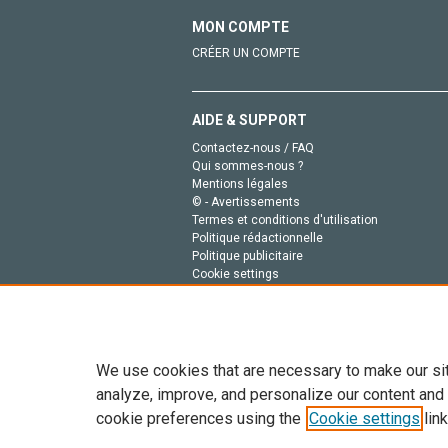
MON COMPTE
CRÉER UN COMPTE
AIDE & SUPPORT
Contactez-nous / FAQ
Qui sommes-nous ?
Mentions légales
© - Avertissements
Termes et conditions d'utilisation
Politique rédactionnelle
Politique publicitaire
Cookie settings
Politique de la vie privée
We use cookies that are necessary to make our si
analyze, improve, and personalize our content and
cookie preferences using the
Cookie settings
link
Tout le contenu de ce site: Copyright © 2026 Else
de données, a la formation en IA et aux technol