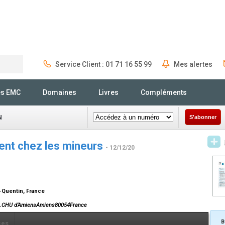
Service Client : 01 71 16 55 99
Mes alertes
Rechercher
és EMC
Domaines
Livres
Compléments
N
S'abonner
ent chez les mineurs
- 12/12/20
t-Quentin, France
ce.CHU d’AmiensAmiens80054France
B
ces