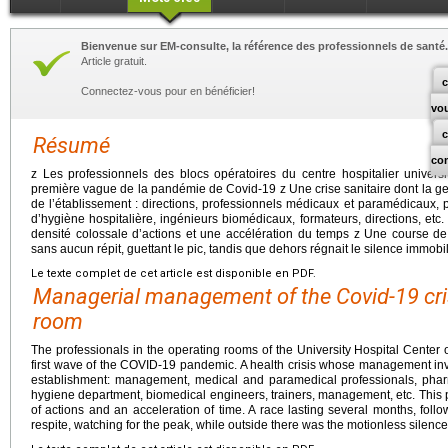
Bienvenue sur EM-consulte, la référence des professionnels de santé.
Article gratuit.
c
Connectez-vous pour en bénéficier!
vo
Résumé
co
z Les professionnels des blocs opératoires du centre hospitalier universi
première vague de la pandémie de Covid-19 z Une crise sanitaire dont la ge
de l’établissement : directions, professionnels médicaux et paramédicaux, 
d’hygiène hospitalière, ingénieurs biomédicaux, formateurs, directions, et
densité colossale d’actions et une accélération du temps z Une course de 
sans aucun répit, guettant le pic, tandis que dehors régnait le silence immob
Le texte complet de cet article est disponible en PDF.
Managerial management of the Covid-19 cris
room
The professionals in the operating rooms of the University Hospital Center o
first wave of the COVID-19 pandemic. A health crisis whose management invo
establishment: management, medical and paramedical professionals, phar
hygiene department, biomedical engineers, trainers, management, etc. This 
of actions and an acceleration of time. A race lasting several months, fol
respite, watching for the peak, while outside there was the motionless silence