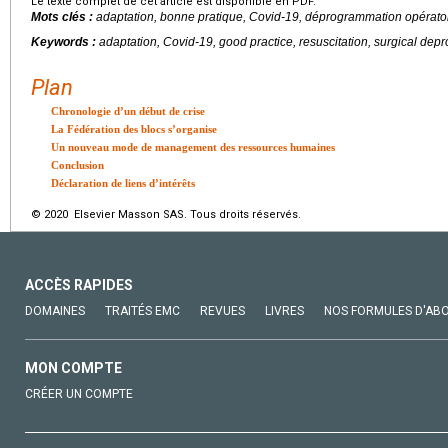
Le texte complet de cet article est disponible en PDF.
Mots clés :
adaptation, bonne pratique, Covid-19, déprogrammation opératoi
Keywords :
adaptation, Covid-19, good practice, resuscitation, surgical dep
Plan
Chronologie d’un début de crise
La Fédération des blocs s’organise
Un nouveau mode de management des ressources humaines
Conclusion
Déclaration de liens d’intérêts
© 2020 Elsevier Masson SAS. Tous droits réservés.
ACCÈS RAPIDES
DOMAINES
TRAITÉS EMC
REVUES
LIVRES
NOS FORMULES D'AB
MON COMPTE
CRÉER UN COMPTE