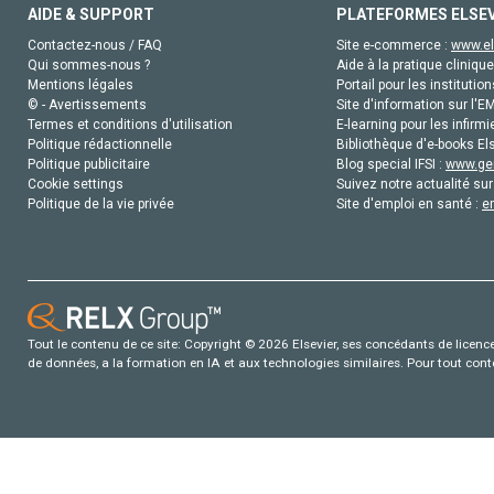
AIDE & SUPPORT
PLATEFORMES ELSE
Contactez-nous / FAQ
Site e-commerce :
www.el
Qui sommes-nous ?
Aide à la pratique clinique
Mentions légales
Portail pour les institution
© - Avertissements
Site d'information sur l'E
Termes et conditions d'utilisation
E-learning pour les infirmi
Politique rédactionnelle
Bibliothèque d'e-books Els
Politique publicitaire
Blog special IFSI :
www.gen
Cookie settings
Suivez notre actualité sur
Politique de la vie privée
Site d'emploi en santé :
e
Tout le contenu de ce site: Copyright © 2026 Elsevier, ses concédants de licence e
de données, a la formation en IA et aux technologies similaires. Pour tout con