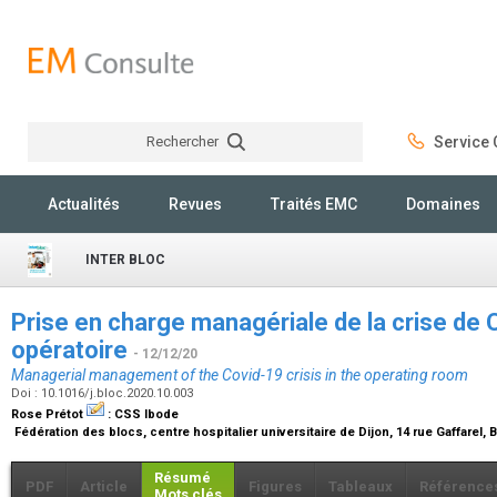
Rechercher
Service C
Rechercher
Actualités
Revues
Traités EMC
Domaines
INTER BLOC
Prise en charge managériale de la crise de 
opératoire
- 12/12/20
Managerial management of the Covid-19 crisis in the operating room
Doi : 10.1016/j.bloc.2020.10.003
Rose Prétot
:
CSS Ibode
Fédération des blocs, centre hospitalier universitaire de Dijon, 14 rue Gaffarel,
Résumé
PDF
Article
Figures
Tableaux
Référence
Mots clés