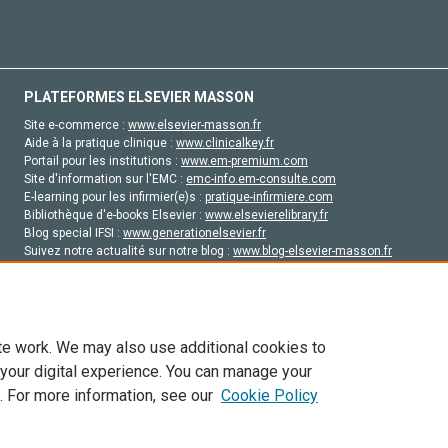
PLATEFORMES ELSEVIER MASSON
Site e-commerce :
www.elsevier-masson.fr
Aide à la pratique clinique :
www.clinicalkey.fr
Portail pour les institutions :
www.em-premium.com
Site d'information sur l'EMC :
emc-info.em-consulte.com
E-learning pour les infirmier(e)s :
pratique-infirmiere.com
Bibliothèque d'e-books Elsevier :
www.elsevierelibrary.fr
Blog special IFSI :
www.generationelsevier.fr
Suivez notre actualité sur notre blog :
www.blog-elsevier-masson.fr
Site d'emploi en santé :
emploisante.com
te work. We may also use additional cookies to
 your digital experience. You can manage your
. For more information, see our
Cookie Policy
vier, ses concédants de licence et ses contributeurs. Tout les droits sont réservés, y 
ogies similaires. Pour tout contenu en libre accès, les conditions de licence Creati