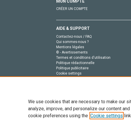
MON COMPTE
CRÉER UN COMPTE
AIDE & SUPPORT
Contactez-nous / FAQ
Qui sommes-nous ?
Mentions légales
© - Avertissements
Termes et conditions d'utilisation
Politique rédactionnelle
Politique publicitaire
Cookie settings
Politique de la vie privée
We use cookies that are necessary to make our si
analyze, improve, and personalize our content and
cookie preferences using the
Cookie settings
link
Tout le contenu de ce site: Copyright © 2026 Else
de données, a la formation en IA et aux technol