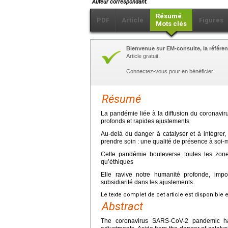
Auteur correspondant.
Résumé
PDF
Article
Figures
Mots clés
Bienvenue sur EM-consulte, la référen
Article gratuit.
Connectez-vous pour en bénéficier!
Résumé
La pandémie liée à la diffusion du coronavi
profonds et rapides ajustements
Au-delà du danger à catalyser et à intégrer, 
prendre soin : une qualité de présence à soi-
Cette pandémie bouleverse toutes les zones
qu’éthiques
Elle ravive notre humanité profonde, imp
subsidiarité dans les ajustements.
Le texte complet de cet article est disponible 
Abstract
The coronavirus SARS-CoV-2 pandemic has