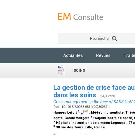
Rechercher
Actualités
Revues
Trait
SOINS
La gestion de crise face a
dans les soins
- 24/12/20
Crisis management in the face of SARS-CoV-2
Doi : 10.1016/S0038-0814(20)30237-1
a
,
Hugues Lefort
⁎
:
Médecin urgentiste
, Thér
a
santé
, Carole Voirgard
:
Adjoint cadre de santé
,
a
Hôpital d’instruction des armées Legouest, 27 
b
38 rue des Tours, Lille, France
*