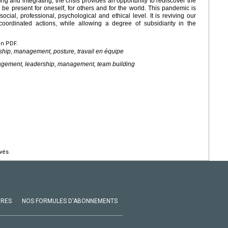
ng and integrating, the crisis provides an opportunity to rediscover the
to be present for oneself, for others and for the world. This pandemic is
cial, professional, psychological and ethical level. It is reviving our
coordinated actions, while allowing a degree of subsidiarity in the
en PDF.
rship, management, posture, travail en équipe
agement, leadership, management, team building
vés.
VRES
NOS FORMULES D'ABONNEMENTS