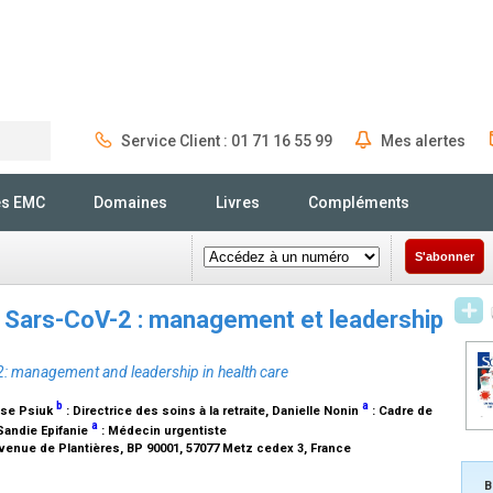
Service Client : 01 71 16 55 99
Mes alertes
Rechercher
és EMC
Domaines
Livres
Compléments
S'abonner
u Sars-CoV-2 : management et leadership
: management and leadership in health care
b
a
èse Psiuk
:
Directrice des soins à la retraite
, Danielle Nonin
:
Cadre de
a
 Sandie Epifanie
:
Médecin urgentiste
avenue de Plantières, BP 90001, 57077 Metz cedex 3, France
B