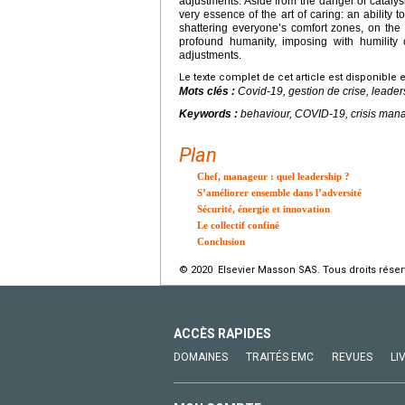
adjustments. Aside from the danger of catalysi
very essence of the art of caring: an ability 
shattering everyone’s comfort zones, on the so
profound humanity, imposing with humility 
adjustments.
Le texte complet de cet article est disponible 
Mots clés :
Covid-19, gestion de crise, leade
Keywords :
behaviour, COVID-19, crisis man
Plan
Chef, manageur : quel leadership ?
S’améliorer ensemble dans l’adversité
Sécurité, énergie et innovation
Le collectif confiné
Conclusion
© 2020 Elsevier Masson SAS. Tous droits réser
ACCÈS RAPIDES
DOMAINES
TRAITÉS EMC
REVUES
LI