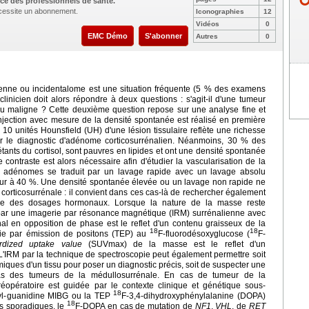
ce des professionnels de santé.
nécessite un abonnement.
Iconographies
12
Vidéos
0
EMC Démo
S'abonner
Autres
0
ienne ou incidentalome est une situation fréquente (5 % des examens
clinicien doit alors répondre à deux questions : s'agit-il d'une tumeur
 ou maligne ? Cette deuxième question repose sur une analyse fine et
njection avec mesure de la densité spontanée est réalisé en première
 10 unités Hounsfield (UH) d'une lésion tissulaire reflète une richesse
ser le diagnostic d'adénome corticosurrénalien. Néanmoins, 30 % des
ts du cortisol, sont pauvres en lipides et ont une densité spontanée
 contraste est alors nécessaire afin d'étudier la vascularisation de la
s adénomes se traduit par un lavage rapide avec un lavage absolu
ieur à 40 %. Une densité spontanée élevée ou un lavage non rapide ne
orticosurrénale : il convient dans ces cas-là de rechercher également
ide des dosages hormonaux. Lorsque la nature de la masse reste
 par une imagerie par résonance magnétique (IRM) surrénalienne avec
l en opposition de phase est le reflet d'un contenu graisseux de la
18
18
ie par émission de positons (TEP) au
F-fluorodésoxyglucose (
F-
dized uptake value
(SUVmax) de la masse est le reflet d'un
L'IRM par la technique de spectroscopie peut également permettre soit
miques d'un tissu pour poser un diagnostic précis, soit de suspecter une
as des tumeurs de la médullosurrénale. En cas de tumeur de la
préopératoire est guidée par le contexte clinique et génétique sous-
18
nzyl-guanidine MIBG ou la TEP
F-3,4-dihydroxyphénylalanine (DOPA)
18
s sporadiques, le
F-DOPA en cas de mutation de
NF1
,
VHL
, de
RET