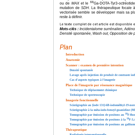
68
ou de
MAX
et le
Ga-DOTA-Tyr3-octréotid
mutation de
SDH
. La thérapeutique focale 
vectorisée semble se développer mais sa pla
reste à définir.
Le texte complet de cet article est disponible 
Mots-clés :
Incidentalome surrénalien, Adén
Densité spontanée, Wash out, Opposition de 
Plan
Introduction
Anatomie
Scanner : examen de première intention
Densité spontanée
Lavage après injection de produit de contraste iod
Cas d'aspects typiques à l'imagerie
Place de l'imagerie par résonance magnétique
Technique de déplacement chimique
Technique de spectroscopie
Imagerie fonctionnelle
Scintigraphie au [iode 131]-6B-iodométhyl-19-norc
Scintigraphie à la méta-iodo-benzyl-guanidine (
18
Tomographie par émission de positons au
F-flu
18
Tomographie par émission de positons à la
F-3,
Tomographie par émission de positons au gallium
Thérapeutique
Radiologie interventionnelle