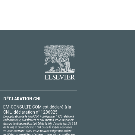
DÉCLARATION CNIL
EM-CONSULTE.COM est déclaré à la
CNIL, déclaration n° 1286925.
En application de la loi nº78-17 du 6 janvier 1978 relative à
l'informatique, aux fichiers et aux libertés, vous disposez
des droits d'opposition (art.26 de la loi), d'accès (art.34 à 38
de la loi), et de rectification (art.36 de la loi) des données
vous concernant. Ainsi, vous pouvez exiger que soient
rectifiées, complétées, clarifiées, mises à jour ou effacées