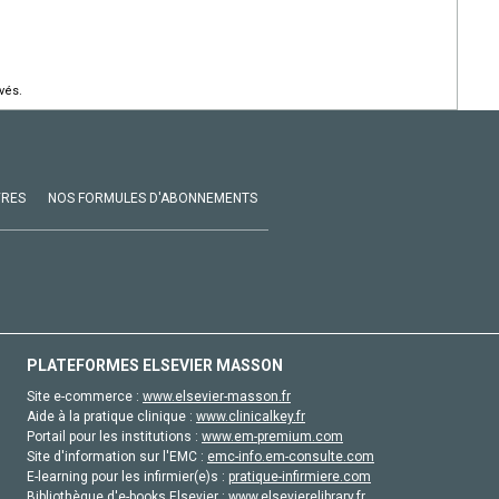
vés.
VRES
NOS FORMULES D'ABONNEMENTS
PLATEFORMES ELSEVIER MASSON
Site e-commerce :
www.elsevier-masson.fr
Aide à la pratique clinique :
www.clinicalkey.fr
Portail pour les institutions :
www.em-premium.com
Site d'information sur l'EMC :
emc-info.em-consulte.com
E-learning pour les infirmier(e)s :
pratique-infirmiere.com
Bibliothèque d'e-books Elsevier :
www.elsevierelibrary.fr