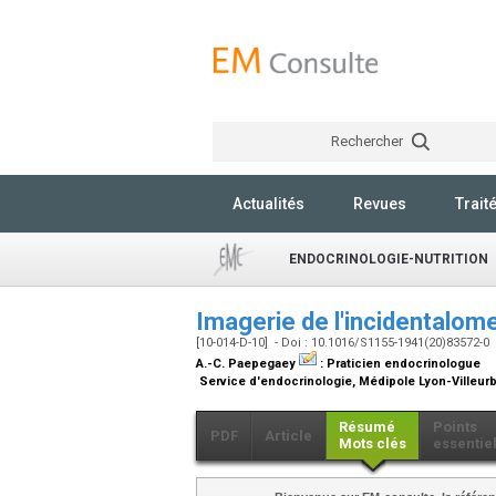
Rechercher
Actualités
Revues
Trait
ENDOCRINOLOGIE-NUTRITION
Imagerie de l'incidentalom
[10-014-D-10] - Doi : 10.1016/S1155-1941(20)83572-0
A.-C. Paepegaey
:
Praticien endocrinologue
Service d'endocrinologie, Médipole Lyon-Villeurb
Résumé
Points
PDF
Article
Mots clés
essentie