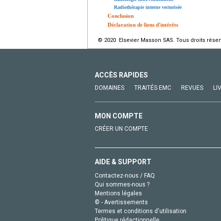
Radiothérapie interne vectorisée
Conclusion
Déclaration de liens d'intérêts
© 2020 Elsevier Masson SAS. Tous droits réser
ACCÈS RAPIDES
DOMAINES
TRAITÉS EMC
REVUES
LI
MON COMPTE
CRÉER UN COMPTE
AIDE & SUPPORT
Contactez-nous / FAQ
Qui sommes-nous ?
Mentions légales
© - Avertissements
Termes et conditions d'utilisation
Politique rédactionnelle