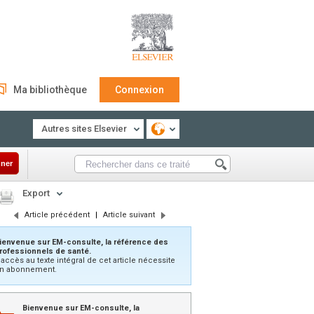
Ma bibliothèque
Connexion
Autres sites Elsevier
ner
Export
Article précédent
|
Article suivant
ienvenue sur EM-consulte, la référence des
rofessionnels de santé.
’accès au texte intégral de cet article nécessite
n abonnement.
Bienvenue sur EM-consulte, la