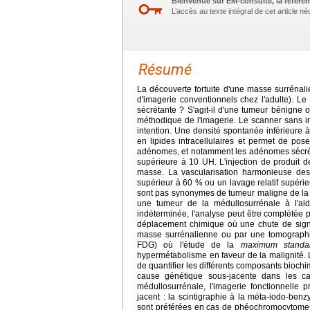
Bienvenue sur EM-consulte, la référen
L’accès au texte intégral de cet article 
Résumé
La découverte fortuite d'une masse surrénal
d'imagerie conventionnels chez l'adulte). Le 
sécrétante ? S'agit-il d'une tumeur bénigne
méthodique de l'imagerie. Le scanner sans i
intention. Une densité spontanée inférieure à
en lipides intracellulaires et permet de po
adénomes, et notamment les adénomes sécrétan
supérieure à 10 UH. L'injection de produit de
masse. La vascularisation harmonieuse de
supérieur à 60 % ou un lavage relatif supér
sont pas synonymes de tumeur maligne de la c
une tumeur de la médullosurrénale à l'a
indéterminée, l'analyse peut être complétée
déplacement chimique où une chute de signa
masse surrénalienne ou par une tomograph
FDG) où l'étude de la
maximum standar
hypermétabolisme en faveur de la malignité. 
de quantifier les différents composants biochi
cause génétique sous-jacente dans les c
médullosurrénale, l'imagerie fonctionnelle 
jacent : la scintigraphie à la méta-iodo-be
sont préférées en cas de phéochromocytome