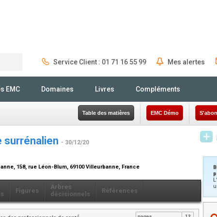
Service Client : 01 71 16 55 99
Mes alertes
Rechercher
és EMC
Domaines
Livres
Compléments
Table des matières
EMC Démo
S'abon
e surrénalien
- 30/12/20
anne, 158, rue Léon-Blum, 69100 Villeurbanne, France
B
p
L
Arbres
u
Figures
Références
ls
décisionnels
pages
12