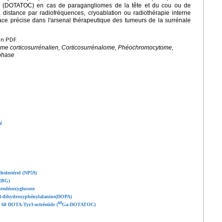
e (DOTATOC) en cas de paragangliomes de la tête et du cou ou de
à distance par radiofréquences, cryoablation ou radiothérapie interne
ce précise dans l'arsenal thérapeutique des tumeurs de la surrénale
en PDF.
ome corticosurrénalien, Corticosurrénalome, Phéochromocytome,
phase
é
holestérol (NP59)
MIBG)
orodésoxyglucose
4-dihydroxyphénylalanine(DOPA)
68
 68 DOTA-Tyr3-octréotide (
Ga-DOTATOC)