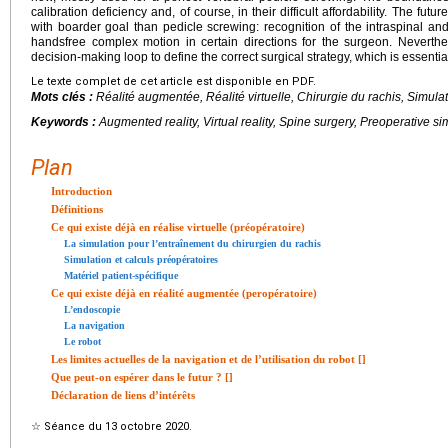
calibration deficiency and, of course, in their difficult affordability. The futur
with boarder goal than pedicle screwing: recognition of the intraspinal and
handsfree complex motion in certain directions for the surgeon. Neverthe
decision-making loop to define the correct surgical strategy, which is essential
Le texte complet de cet article est disponible en PDF.
Mots clés :
Réalité augmentée, Réalité virtuelle, Chirurgie du rachis, Simula
Keywords :
Augmented reality, Virtual reality, Spine surgery, Preoperative s
Plan
Introduction
Définitions
Ce qui existe déjà en réalise virtuelle (préopératoire)
La simulation pour l’entraînement du chirurgien du rachis
Simulation et calculs préopératoires
Matériel patient-spécifique
Ce qui existe déjà en réalité augmentée (peropératoire)
L’endoscopie
La navigation
Le robot
Les limites actuelles de la navigation et de l’utilisation du robot [
]
Que peut-on espérer dans le futur ? [
]
Déclaration de liens d’intérêts
☆
Séance du 13 octobre 2020.