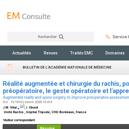
Rechercher
Service C
Rechercher
Actualités
Revues
Traités EMC
Domaines
BULLETIN DE L'ACADÉMIE NATIONALE DE MÉDECINE
Réalité augmentée et chirurgie du rachis, po
préopératoire, le geste opératoire et l’app
Augmented reality and spine surgery, to improve preoperative assessment
Doi : 10.1016/j.banm.2020.10.014
J.M. Vital
⁎
, I. Obeid
Unité Rachis , hôpital Tripode, CHU Bordeaux, France
⁎
Auteur correspondant.
Résumé