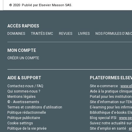
© 2020 Publié par Elsevier Masson SAS.
ACCÈS RAPIDES
DOMAINES
TRAITÉS EMC
REVUES
LIVRES
NOS FORMULES D'AB
MON COMPTE
CRÉER UN COMPTE
AIDE & SUPPORT
PLATEFORMES ELSE
Contactez-nous / FAQ
Site e-commerce :
www.el
Qui sommes-nous ?
Aide à la pratique clinique
Mentions légales
Portail pour les institution
© - Avertissements
Site d'information sur l'E
Termes et conditions d'utilisation
E-learning pour les infirmi
Politique rédactionnelle
Bibliothèque d'e-books Els
Politique publicitaire
Blog special IFSI :
www.gen
Cookie settings
Suivez notre actualité sur
Politique de la vie privée
Site d'emploi en santé :
e