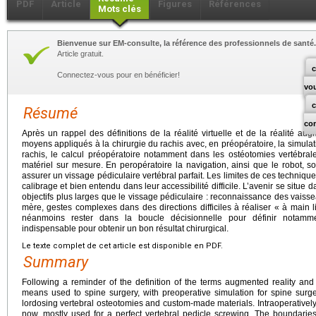
PDF
Article
Figures
Références
Mots clés
Bienvenue sur EM-consulte, la référence des professionnels de santé.
Article gratuit.
c
Connectez-vous pour en bénéficier!
vo
Résumé
co
Après un rappel des définitions de la réalité virtuelle et de la réalité augm
moyens appliqués à la chirurgie du rachis avec, en préopératoire, la simulat
rachis, le calcul préopératoire notamment dans les ostéotomies vertébral
matériel sur mesure. En peropératoire la navigation, ainsi que le robot, s
assurer un vissage pédiculaire vertébral parfait. Les limites de ces techniq
calibrage et bien entendu dans leur accessibilité difficile. L’avenir se situe 
objectifs plus larges que le vissage pédiculaire : reconnaissance des vaissea
mère, gestes complexes dans des directions difficiles à réaliser « à main li
néanmoins rester dans la boucle décisionnelle pour définir notamment
indispensable pour obtenir un bon résultat chirurgical.
Le texte complet de cet article est disponible en PDF.
Summary
Following a reminder of the definition of the terms augmented reality and vi
means used to spine surgery, with preoperative simulation for spine surger
lordosing vertebral osteotomies and custom-made materials. Intraoperatively,
now, mostly used for a perfect vertebral pedicle screwing. The boundarie